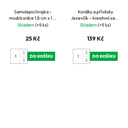
Samolepicí krajka -
Korálky a přívěsky
modrá srdce 1,8 cm x 1 m
Jezevčík – kreativní sada
Scrapbooking
pro výrobu originálních
Skladem
(>5 ks)
Skladem
(>5 ks)
šperků
25 Kč
139 Kč
DO KOŠÍKU
DO KOŠÍKU