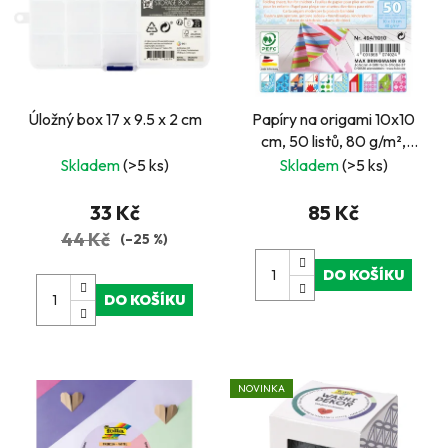
Úložný box 17 x 9.5 x 2 cm
Papíry na origami 10x10
cm, 50 listů, 80 g/m²,
DĚTSKÉ
Skladem
(>5 ks)
Skladem
(>5 ks)
33 Kč
85 Kč
44 Kč
(–25 %)
DO KOŠÍKU
DO KOŠÍKU
NOVINKA