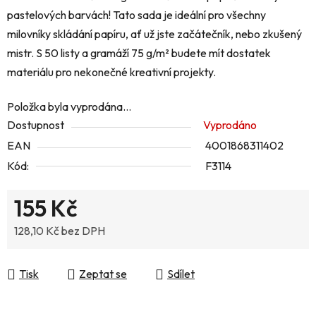
pastelových barvách! Tato sada je ideální pro všechny
milovníky skládání papíru, ať už jste začátečník, nebo zkušený
mistr. S 50 listy a gramáží 75 g/m² budete mít dostatek
materiálu pro nekonečné kreativní projekty.
Položka byla vyprodána…
Dostupnost
Vyprodáno
EAN
4001868311402
Kód:
F3114
155 Kč
128,10 Kč bez DPH
Měrná cena:
Tisk
Zeptat se
Sdílet