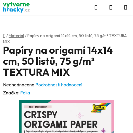
Přejít
Hledat
NÁKUP
na
KOŠÍK
obsah
Domů
/
Materiál
/
Papíry na origami 14x14 cm, 50 listů, 75 g/m² TEXTURA
MIX
Papíry na origami 14x14
cm, 50 listů, 75 g/m²
TEXTURA MIX
Průměrné
Neohodnoceno
Podrobnosti hodnocení
hodnocení
Značka:
Folia
produktu
je
0,0
z
5