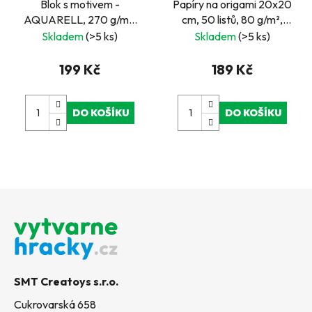
Blok s motivem -
Papíry na origami 20x20
AQUARELL, 270 g/m²,
cm, 50 listů, 80 g/m²,
20 listů
INTENSIV
Skladem
(>5 ks)
Skladem
(>5 ks)
199 Kč
189 Kč
DO KOŠÍKU
DO KOŠÍKU
Z
á
p
a
t
SMT Creatoys s.r.o.
í
Cukrovarská 658