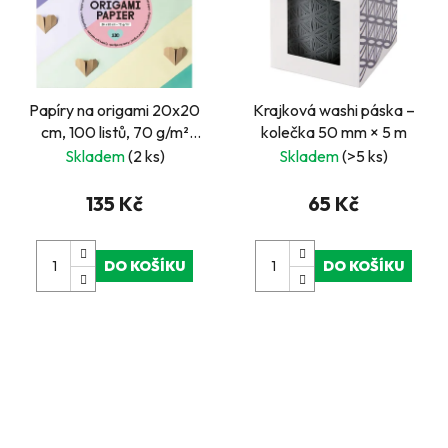
Papíry na origami 20x20
Krajková washi páska –
cm, 100 listů, 70 g/m²
kolečka 50 mm × 5 m
PASTEL
Skladem
(2 ks)
Skladem
(>5 ks)
135 Kč
65 Kč
DO KOŠÍKU
DO KOŠÍKU