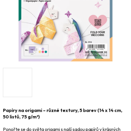
hvězdiček.
Papíry na origami – různé textury, 5 barev (14 x 14 cm,
50 listů, 75 g/m²)
Ponořte se do světa origami s naší sadou papírů v krásných