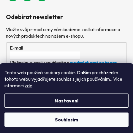
Odebírat newsletter
Vložte svůj e-mail a my vám budeme zasílat informace o
nových produktech na našem e-shopu.
E-mail
Vložením e-mailu souhlasíte s
podmínkami ochrany
osobních údajů
Tento web používá soubory cookie. Dalším procházením
tohoto webu vyjadřujete souhlas s jejich používáním.. Více
PŘIHLÁSIT SE
informací
zde
.
Nastavení
Vytvořil Shoptet
&
PekneWeby
Souhlasím
Copyright 2026
Výtvarné hračky
. Všechna práva
vyhrazena.