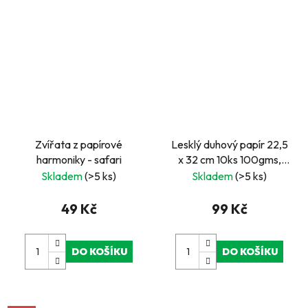
Zvířata z papírové
Lesklý duhový papír 22,5
harmoniky - safari
x 32 cm 10ks 100gms,
gradientní přechody
Skladem
(>5 ks)
Skladem
(>5 ks)
49 Kč
99 Kč
DO KOŠÍKU
DO KOŠÍKU