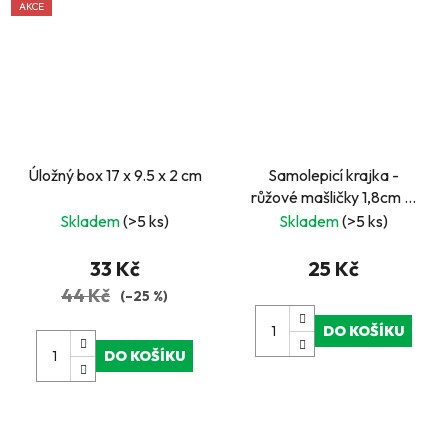
AKCE
Úložný box 17 x 9.5 x 2 cm
Samolepicí krajka -
růžové mašličky 1,8cm x1
m Scrapbooking
Skladem
(>5 ks)
Skladem
(>5 ks)
33 Kč
25 Kč
44 Kč
(–25 %)
DO KOŠÍKU
DO KOŠÍKU