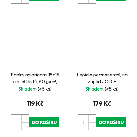
Papíry na origami 15x15
Lepidlo permanentní, na
cm, 50 listů, 80 g/m²,
záplaty ODIF
Divočina
Skladem
(>5 ks)
Skladem
(>5 ks)
119 Kč
179 Kč
DO KOŠÍKU
DO KOŠÍKU