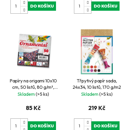
DO KOŠÍKU
DO KOŠÍKU
Papíry na origami 10x10
Třpytivý papír sada,
cm, 50 listů, 80 g/m²,
24x34, 10 listů, 170 g/m2
ORNAMENTAL
Skladem
(>5 ks)
Skladem
(>5 ks)
85 Kč
219 Kč
DO KOŠÍKU
DO KOŠÍKU