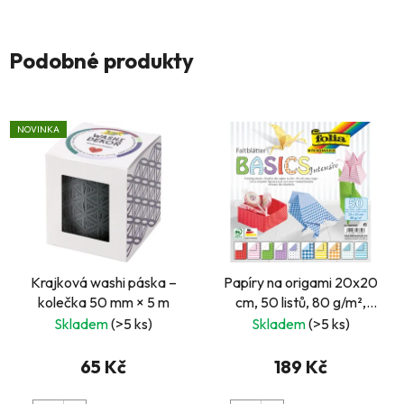
Podobné produkty
NOVINKA
Krajková washi páska –
Papíry na origami 20x20
kolečka 50 mm × 5 m
cm, 50 listů, 80 g/m²,
INTENSIV
Skladem
(>5 ks)
Skladem
(>5 ks)
65 Kč
189 Kč