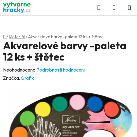
Přejít
Hledat
NÁKUP
na
KOŠÍK
obsah
Domů
/
Materiál
/
Akvarelové barvy -paleta 12 ks + štětec
Akvarelové barvy -paleta
12 ks + štětec
Průměrné
Neohodnoceno
Podrobnosti hodnocení
hodnocení
Značka:
Grafix
produktu
je
0,0
z
5
hvězdiček.