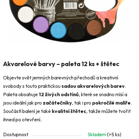
Akvarelové barvy – paleta 12 ks + štětec
Objevte svět jemných barevných přechodů a kreativní
svobody s touto praktickou
sadou akvarelových barev
.
Paleta obsahuje
12 živých odstínů
, které se snadno mísí a
jsou ideální jak pro
začátečníky
, tak i pro
pokročilé malíře
.
Součástí balení je také
kvalitní štětec
, takže můžete tvořit
ihned po otevření.
Dostupnost
Skladem
(>5 ks)