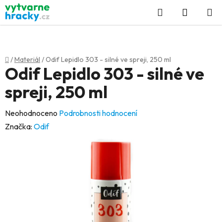
Přejít
Hledat
NÁKUP
na
KOŠÍK
obsah
Domů
/
Materiál
/
Odif Lepidlo 303 - silné ve spreji, 250 ml
Odif Lepidlo 303 - silné ve
spreji, 250 ml
Průměrné
Neohodnoceno
Podrobnosti hodnocení
hodnocení
Značka:
Odif
produktu
je
0,0
z
5
hvězdiček.