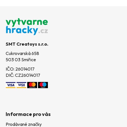
Z
á
p
a
t
SMT Creatoys s.r.o.
í
Cukrovarská 658
503 03 Smiřice
IČO: 26014017
DIČ: CZ26014017
Informace pro vás
Prodávané značky