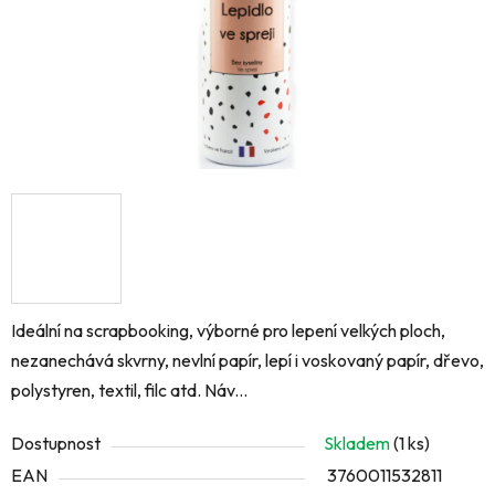
Ideální na scrapbooking, výborné pro lepení velkých ploch,
nezanechává skvrny, nevlní papír, lepí i voskovaný papír, dřevo,
polystyren, textil, filc atd. Náv...
Dostupnost
Skladem
(1 ks)
EAN
3760011532811