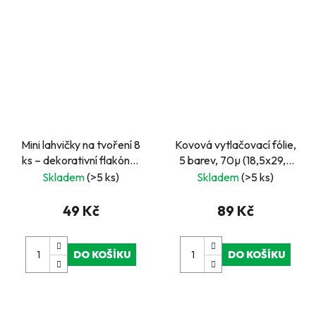
Mini lahvičky na tvoření 8
Kovová vytlačovací fólie,
ks – dekorativní flakónky
5 barev, 70µ (18,5x29,5
s srdíček a koleček
cm)
Skladem
(>5 ks)
Skladem
(>5 ks)
49 Kč
89 Kč
DO KOŠÍKU
DO KOŠÍKU