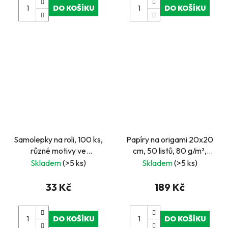
DO KOŠÍKU
DO KOŠÍKU
Samolepky na roli, 100 ks,
Papíry na origami 20x20
různé motivy ve
cm, 50 listů, 80 g/m²,
známkovém rámečku,
JAPAN
Skladem
(>5 ks)
Skladem
(>5 ks)
červené
33 Kč
189 Kč
DO KOŠÍKU
DO KOŠÍKU