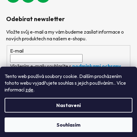
Odebírat newsletter
Vložte svůj e-mail a my vám budeme zasílat informace o
nových produktech na našem e-shopu.
E-mail
Vložením e-mailu souhlasíte s
podmínkami ochrany
osobních údajů
Tento web používá soubory cookie. Dalším procházením
tohoto webu vyjadřujete souhlas s jejich používáním.. Více
PŘIHLÁSIT SE
informací
zde
.
Nastavení
Vytvořil Shoptet
&
PekneWeby
Souhlasím
Copyright 2026
Výtvarné hračky
. Všechna práva
vyhrazena.