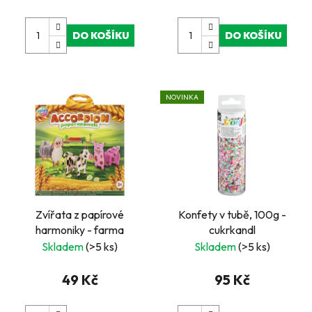
DO KOŠÍKU
DO KOŠÍKU
NOVINKA
Zvířata z papírové
Konfety v tubě, 100g -
harmoniky - farma
cukrkandl
Skladem
(>5 ks)
Skladem
(>5 ks)
49 Kč
95 Kč