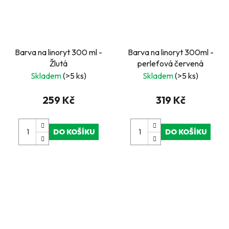
Barva na linoryt 300 ml -
Barva na linoryt 300ml -
Žlutá
perleťová červená
Skladem
(>5 ks)
Skladem
(>5 ks)
259 Kč
319 Kč
DO KOŠÍKU
DO KOŠÍKU