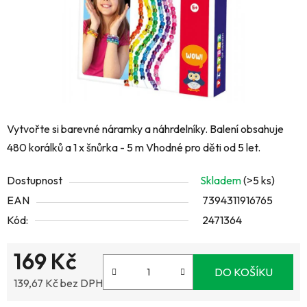
Vytvořte si barevné náramky a náhrdelníky. Balení obsahuje
480 korálků a 1 x šnůrka - 5 m Vhodné pro děti od 5 let.
Dostupnost
Skladem
(>5 ks)
EAN
7394311916765
Kód:
2471364
169 Kč
DO KOŠÍKU
139,67 Kč bez DPH
Měrná cena: