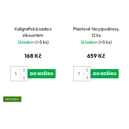
Kaligrafická sada s
Plastové tácy/podnosy,
inkoustem
12 ks
Skladem
(>5 ks)
Skladem
(>5 ks)
168 Kč
659 Kč
DO KOŠÍKU
DO KOŠÍKU
NOVINKA