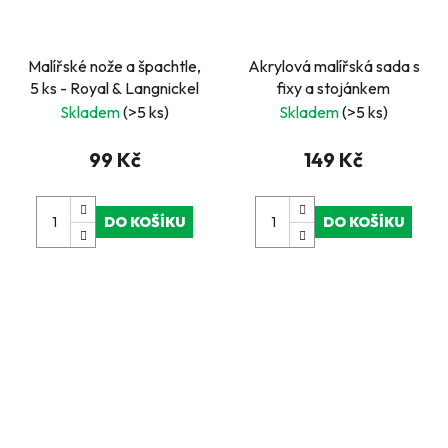
Malířské nože a špachtle,
Akrylová malířská sada s
5 ks - Royal & Langnickel
fixy a stojánkem
Skladem
(>5 ks)
Skladem
(>5 ks)
99 Kč
149 Kč
DO KOŠÍKU
DO KOŠÍKU