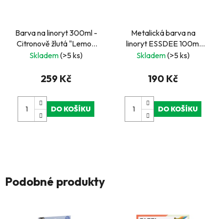
Barva na linoryt 300ml -
Metalická barva na
Citronově žlutá "Lemon
linoryt ESSDEE 100ml
Yellow"
bronz
Skladem
(>5 ks)
Skladem
(>5 ks)
259 Kč
190 Kč
DO KOŠÍKU
DO KOŠÍKU
Podobné produkty