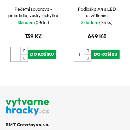
Pečetní souprava -
Podložka A4 s LED
pečetidlo, vosky, úchytka
osvětlením
Skladem
(>5 ks)
Skladem
(>5 ks)
139 Kč
649 Kč
DO KOŠÍKU
DO KOŠÍKU
Z
á
p
a
t
SMT Creatoys s.r.o.
í