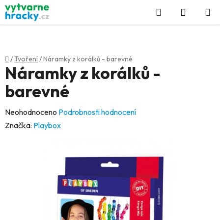
Přejít
Hledat
NÁKUP
na
KOŠÍK
obsah
Domů
/
Tvoření
/
Náramky z korálků - barevné
Náramky z korálků -
barevné
Průměrné
Neohodnoceno
Podrobnosti hodnocení
hodnocení
Značka:
Playbox
produktu
je
0,0
z
5
hvězdiček.