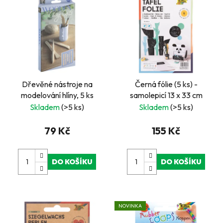
Dřevěné nástroje na
Černá fólie (5 ks) -
modelování hlíny, 5 ks
samolepicí 13 x 33 cm
Skladem
(>5 ks)
Skladem
(>5 ks)
79 Kč
155 Kč
DO KOŠÍKU
DO KOŠÍKU
NOVINKA