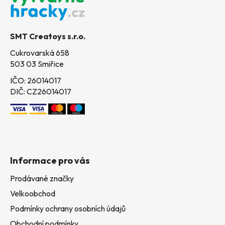
p
a
t
SMT Creatoys s.r.o.
í
Cukrovarská 658
503 03 Smiřice
IČO: 26014017
DIČ: CZ26014017
Informace pro vás
Prodávané značky
Velkoobchod
Podmínky ochrany osobních údajů
Obchodní podmínky