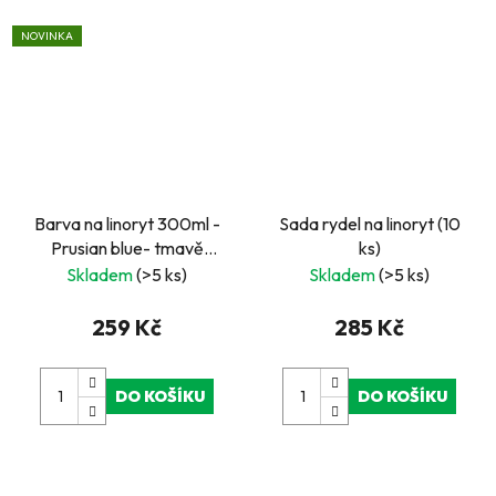
NOVINKA
Barva na linoryt 300ml -
Sada rydel na linoryt (10
Prusian blue- tmavě
ks)
modrá
Skladem
(>5 ks)
Skladem
(>5 ks)
259 Kč
285 Kč
DO KOŠÍKU
DO KOŠÍKU