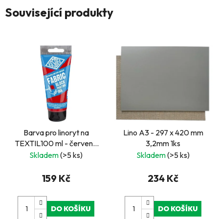
Související produkty
Barva pro linoryt na
Lino A3 - 297 x 420 mm
TEXTIL100 ml - červená
3,2mm 1ks
ESSDEE
Skladem
(>5 ks)
Skladem
(>5 ks)
159 Kč
234 Kč
DO KOŠÍKU
DO KOŠÍKU