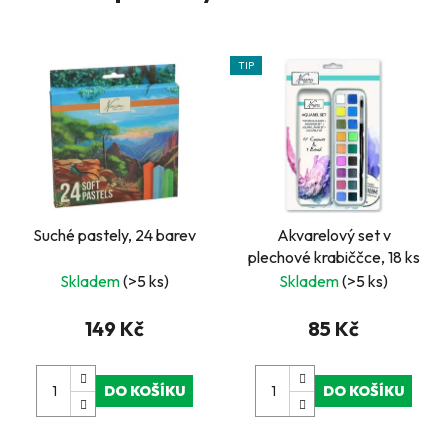
TIP
Suché pastely, 24 barev
Akvarelový set v
plechové krabiččce, 18 ks
Skladem
(>5 ks)
Skladem
(>5 ks)
149 Kč
85 Kč
DO KOŠÍKU
DO KOŠÍKU