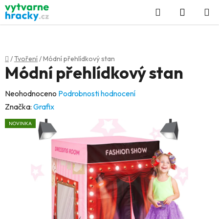
Přejít
Hledat
NÁKUP
na
KOŠÍK
obsah
Domů
/
Tvoření
/
Módní přehlídkový stan
Módní přehlídkový stan
Průměrné
Neohodnoceno
Podrobnosti hodnocení
hodnocení
Značka:
Grafix
produktu
NOVINKA
je
0,0
z
5
hvězdiček.