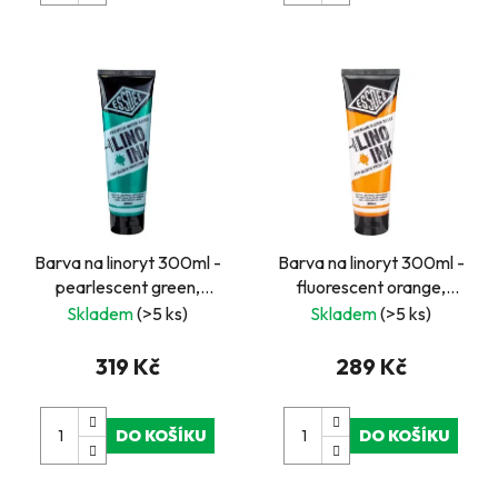
Barva na linoryt 300ml -
Barva na linoryt 300ml -
pearlescent green,
fluorescent orange,
perleťová zelená
oranžová
Skladem
(>5 ks)
Skladem
(>5 ks)
319 Kč
289 Kč
DO KOŠÍKU
DO KOŠÍKU