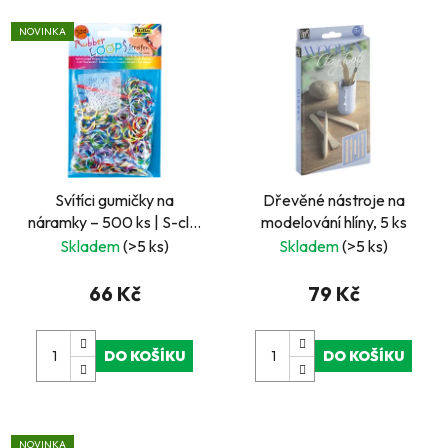
NOVINKA
Svítíci gumičky na
Dřevěné nástroje na
náramky – 500 ks | S-clip
modelování hlíny, 5 ks
spony a háček
Skladem
(>5 ks)
Skladem
(>5 ks)
66 Kč
79 Kč
DO KOŠÍKU
DO KOŠÍKU
NOVINKA