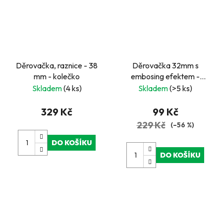
Děrovačka, raznice - 38
Děrovačka 32mm s
mm - kolečko
embosing efektem -
nápis ME
Skladem
(4 ks)
Skladem
(>5 ks)
329 Kč
99 Kč
229 Kč
(–56 %)
DO KOŠÍKU
DO KOŠÍKU