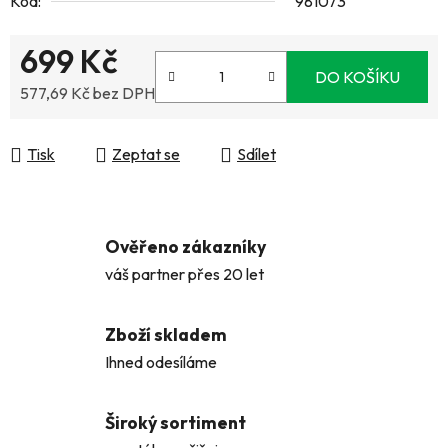
Kód:
981073
699 Kč
DO KOŠÍKU
577,69 Kč bez DPH
Měrná cena:
Tisk
Zeptat se
Sdílet
Ověřeno zákazníky
váš partner přes 20 let
Zboží skladem
Ihned odesíláme
Široký sortiment