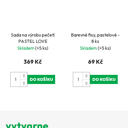
Sada na výrobu pečetí
Barevné fixy, pastelové -
PASTEL LOVE
8 ks
Skladem
(>5 ks)
Skladem
(>5 ks)
369 Kč
69 Kč
DO KOŠÍKU
DO KOŠÍKU
Z
á