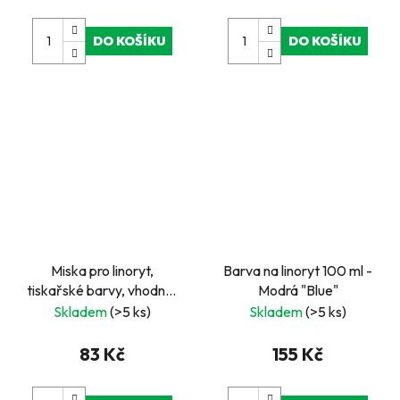
DO KOŠÍKU
DO KOŠÍKU
Miska pro linoryt,
Barva na linoryt 100 ml -
tiskařské barvy, vhodná i
Modrá "Blue"
pro korálky
Skladem
(>5 ks)
Skladem
(>5 ks)
83 Kč
155 Kč