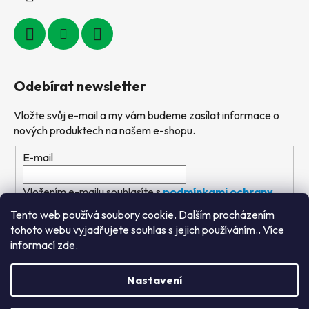
Odebírat newsletter
Vložte svůj e-mail a my vám budeme zasílat informace o
nových produktech na našem e-shopu.
E-mail
Vložením e-mailu souhlasíte s
podmínkami ochrany
osobních údajů
Tento web používá soubory cookie. Dalším procházením
tohoto webu vyjadřujete souhlas s jejich používáním.. Více
PŘIHLÁSIT SE
informací
zde
.
Nastavení