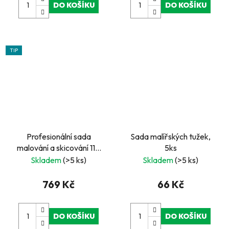
DO KOŠÍKU
DO KOŠÍKU
TIP
Profesionální sada
Sada malířských tužek,
malování a skicování 110
5ks
ks v kufříku
Skladem
(>5 ks)
Skladem
(>5 ks)
769 Kč
66 Kč
DO KOŠÍKU
DO KOŠÍKU