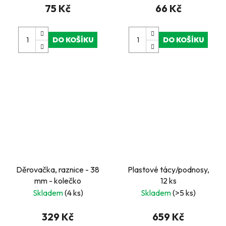
75 Kč
66 Kč
DO KOŠÍKU
DO KOŠÍKU
Děrovačka, raznice - 38
Plastové tácy/podnosy,
mm - kolečko
12 ks
Skladem
(4 ks)
Skladem
(>5 ks)
329 Kč
659 Kč