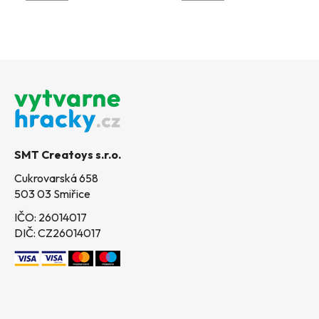
Z
á
p
a
t
SMT Creatoys s.r.o.
í
Cukrovarská 658
503 03 Smiřice
IČO: 26014017
DIČ: CZ26014017