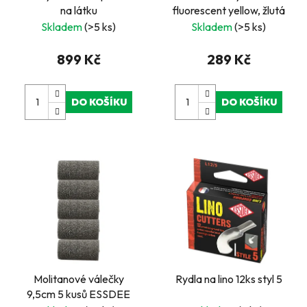
na látku
fluorescent yellow, žlutá
Skladem
(>5 ks)
Skladem
(>5 ks)
899 Kč
289 Kč
DO KOŠÍKU
DO KOŠÍKU
Molitanové válečky
Rydla na lino 12ks styl 5
9,5cm 5 kusů ESSDEE