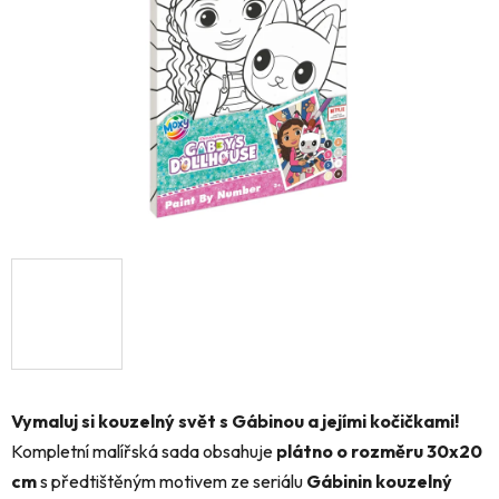
hvězdiček.
Vymaluj si kouzelný svět s Gábinou a jejími kočičkami!
Kompletní malířská sada obsahuje
plátno o rozměru 30x20
cm
s předtištěným motivem ze seriálu
Gábinin kouzelný