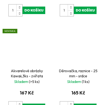
DO KOŠÍKU
DO KOŠÍKU
NOVINKA
Akvarelové obrázky
Děrovačka, raznice - 25
Kawaii,3ks - zvířata
mm - srdce
Skladem
(>5 ks)
Skladem
(1 ks)
167 Kč
165 Kč