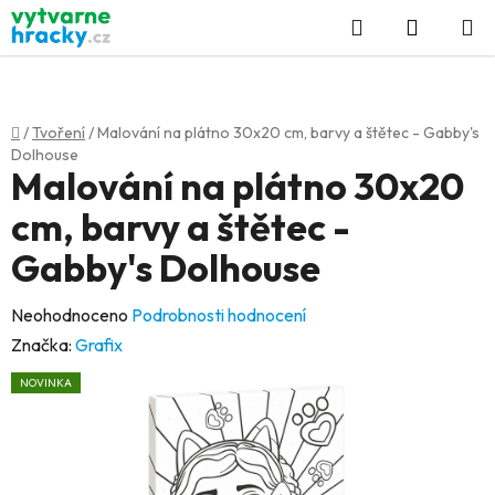
Přejít
Hledat
NÁKUP
na
KOŠÍK
obsah
Domů
/
Tvoření
/
Malování na plátno 30x20 cm, barvy a štětec - Gabby's
Dolhouse
Malování na plátno 30x20
cm, barvy a štětec -
Gabby's Dolhouse
Průměrné
Neohodnoceno
Podrobnosti hodnocení
hodnocení
Značka:
Grafix
produktu
NOVINKA
je
0,0
z
5