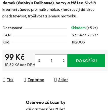
domek (Gabby's Dollhouse)
,
barvy a štětec
. Skvělá
kreativní zábava pro malé umělce, která rozvíjí dětskou
představivost, trpělivost a jemnou motoriku.
Dostupnost
Skladem
(>5 ks)
EAN
8715427177373
Kód:
162003
99 Kč
DO KOŠÍKU
81,82 Kč bez DPH
Měrná cena:
Tisk
Zeptat se
Sdílet
Ověřeno zákazníky
váš partner přes 20 let