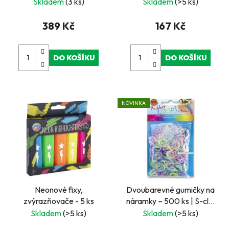
kolečko
Skladem
(3 ks)
Skladem
(>5 ks)
389 Kč
167 Kč
DO KOŠÍKU
DO KOŠÍKU
NOVINKA
Neonové fixy,
Dvoubarevné gumičky na
zvýrazňovače - 5 ks
náramky – 500 ks | S-clip
spony a háček
Skladem
(>5 ks)
Skladem
(>5 ks)