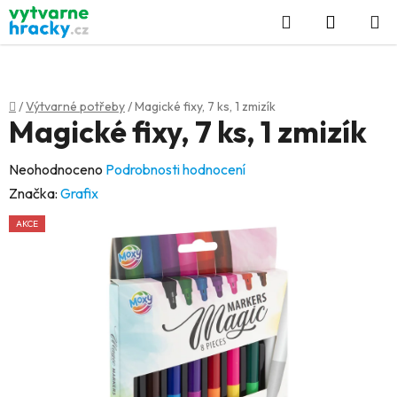
Přejít
Hledat
NÁKUP
na
KOŠÍK
obsah
Domů
/
Výtvarné potřeby
/
Magické fixy, 7 ks, 1 zmizík
Magické fixy, 7 ks, 1 zmizík
Průměrné
Neohodnoceno
Podrobnosti hodnocení
hodnocení
Značka:
Grafix
produktu
AKCE
je
0,0
z
5
hvězdiček.