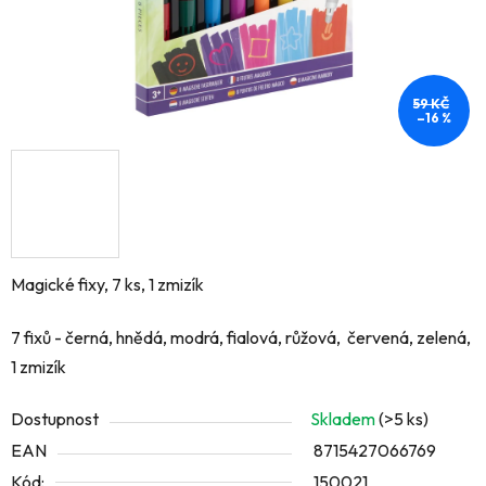
59 KČ
–16 %
Magické fixy, 7 ks, 1 zmizík
7 fixů - černá, hnědá, modrá, fialová, růžová, červená, zelená,
1 zmizík
Dostupnost
Skladem
(>5 ks)
EAN
8715427066769
Kód:
150021