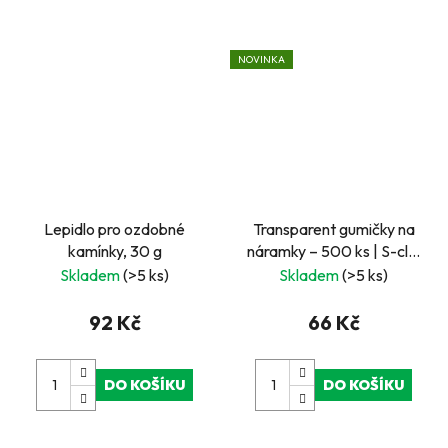
NOVINKA
Lepidlo pro ozdobné
Transparent gumičky na
kamínky, 30 g
náramky – 500 ks | S-clip
spony a háček
Skladem
(>5 ks)
Skladem
(>5 ks)
92 Kč
66 Kč
DO KOŠÍKU
DO KOŠÍKU