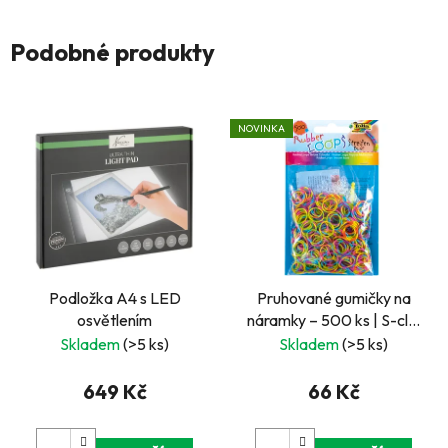
Podobné produkty
NOVINKA
Podložka A4 s LED
Pruhované gumičky na
osvětlením
náramky – 500 ks | S-clip
spony a háček
Skladem
(>5 ks)
Skladem
(>5 ks)
649 Kč
66 Kč