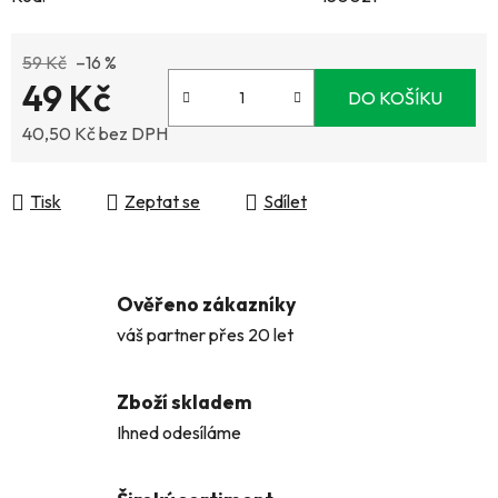
59 Kč
–16 %
49 Kč
DO KOŠÍKU
40,50 Kč bez DPH
Měrná cena:
Tisk
Zeptat se
Sdílet
Ověřeno zákazníky
váš partner přes 20 let
Zboží skladem
Ihned odesíláme