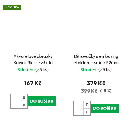
NOVINKA
Akvarelové obrázky
Děrovačky s embosing
Kawaii,3ks - zvířata
efektem - srdce 52mm
Skladem
(>5 ks)
Skladem
(>5 ks)
167 Kč
379 Kč
399 Kč
(–5 %)
DO KOŠÍKU
DO KOŠÍKU