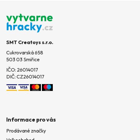
Z
á
p
a
t
SMT Creatoys s.r.o.
í
Cukrovarská 658
503 03 Smiřice
IČO: 26014017
DIČ: CZ26014017
Informace pro vás
Prodávané značky