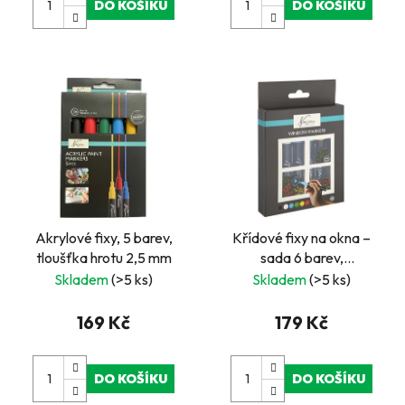
DO KOŠÍKU
DO KOŠÍKU
Akrylové fixy, 5 barev,
Křídové fixy na okna –
tloušťka hrotu 2,5 mm
sada 6 barev,
oboustranný hrot
Skladem
(>5 ks)
Skladem
(>5 ks)
169 Kč
179 Kč
DO KOŠÍKU
DO KOŠÍKU