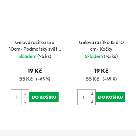
Gelová razítka 15 x
Gelová razítka 15 x 10
10cm- Podmořský svět -
cm- Kočky
CS-6_7303
Skladem
(>5 ks)
Skladem
(>5 ks)
19 Kč
19 Kč
55 Kč
55 Kč
(–65 %)
(–65 %)
DO KOŠÍKU
DO KOŠÍKU
Z