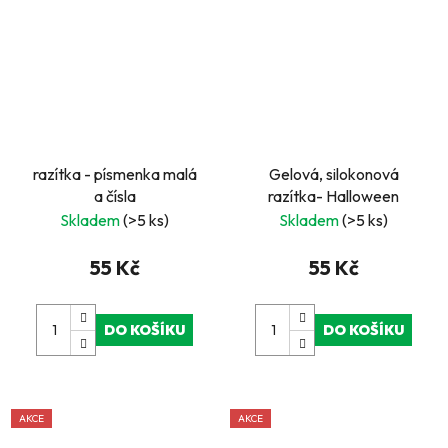
razítka - písmenka malá
Gelová, silokonová
a čísla
razítka- Halloween
Skladem
(>5 ks)
Skladem
(>5 ks)
55 Kč
55 Kč
DO KOŠÍKU
DO KOŠÍKU
AKCE
AKCE