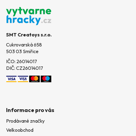
á
p
a
t
SMT Creatoys s.r.o.
í
Cukrovarská 658
503 03 Smiřice
IČO: 26014017
DIČ: CZ26014017
Informace pro vás
Prodávané značky
Velkoobchod