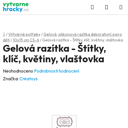
Přejít
Hledat
NÁKUP
na
KOŠÍK
obsah
Domů
/
Výtvarné potřeby
/
Gelová, silikonová razítka dekorativní a pro
děti
/
10x15 cm CS-6
/
Gelová razítka - Štítky, klíč, květiny, vlaštovka
Gelová razítka - Štítky,
klíč, květiny, vlaštovka
Průměrné
Neohodnoceno
Podrobnosti hodnocení
hodnocení
Značka:
Creatoys
produktu
je
0,0
z
5
hvězdiček.