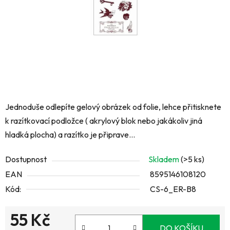
Jednoduše odlepíte gelový obrázek od folie, lehce přitisknete
k razítkovací podložce ( akrylový blok nebo jakákoliv jiná
hladká plocha) a razítko je připrave...
Dostupnost
Skladem
(>5 ks)
EAN
8595146108120
Kód:
CS-6_ER-B8
55 Kč
DO KOŠÍKU