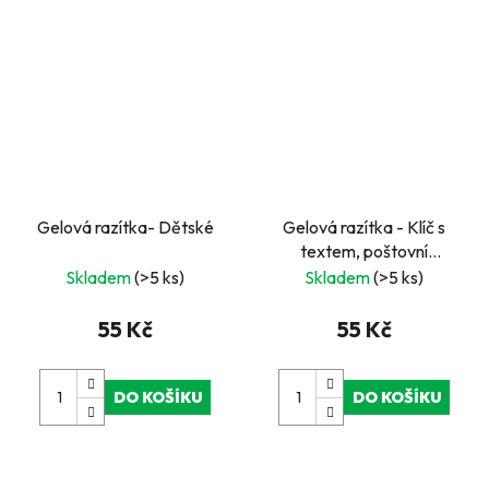
Gelová razítka- Dětské
Gelová razítka - Klíč s
textem, poštovní
známka, girlandy
Skladem
(>5 ks)
Skladem
(>5 ks)
55 Kč
55 Kč
DO KOŠÍKU
DO KOŠÍKU