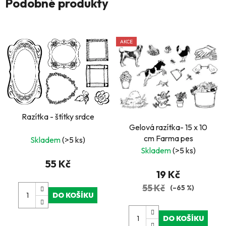
Podobné produkty
AKCE
Razítka - štítky srdce
Gelová razítka- 15 x 10
cm Farma pes
Skladem
(>5 ks)
Skladem
(>5 ks)
55 Kč
19 Kč
55 Kč
(–65 %)
DO KOŠÍKU
DO KOŠÍKU