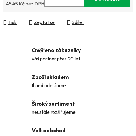
45,45 Kč bez DPH
Měrná cena:
Tisk
Zeptat se
Sdílet
Ověřeno zákazníky
váš partner přes 20 let
Zboží skladem
Ihned odesíláme
Široký sortiment
neustále rozšiřujeme
Velkoobchod