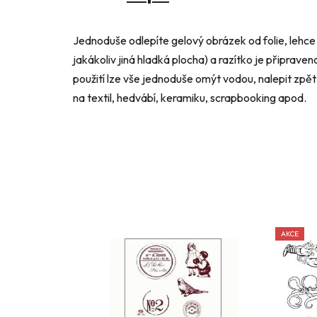
Jednoduše odlepíte gelový obrázek od folie, lehce 
jakákoliv jiná hladká plocha) a razítko je připraven
použití lze vše jednoduše omýt vodou, nalepit zpět n
na textil, hedvábí, keramiku, scrapbooking apod.
AKCE