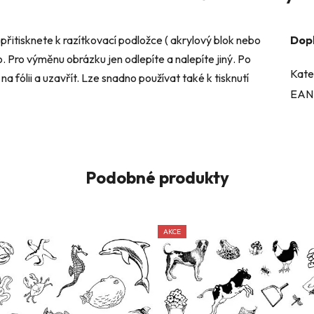
přitisknete k razítkovací podložce ( akrylový blok nebo
Dop
o. Pro výměnu obrázku jen odlepíte a nalepíte jiný. Po
Kate
a fólii a uzavřít. Lze snadno používat také k tisknutí
EAN
Podobné produkty
AKCE