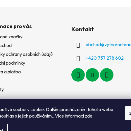
mace pro vás
Kontakt
ané značky
obchod
@
vytvarnehrac
bchod
ky ochrany osobních údajů
+420 737 278 602
ní podmínky
a a platba
ty
oužívá soubory cookie. Dalším procházením tohoto webu
souhlas s jejich používáním.. Více informací
zde
.
ní