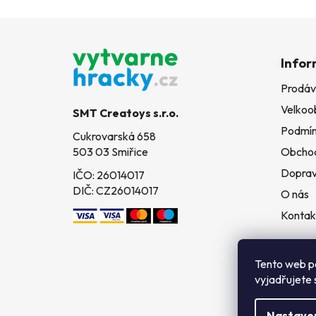
Z
á
Infor
p
Prodáv
a
Velkoo
t
SMT Creatoys s.r.o.
í
Podmín
Cukrovarská 658
503 03 Smiřice
Obchod
Doprav
IČO: 26014017
DIČ: CZ26014017
O nás
Kontak
Tento web p
vyjadřujete 
Nastave