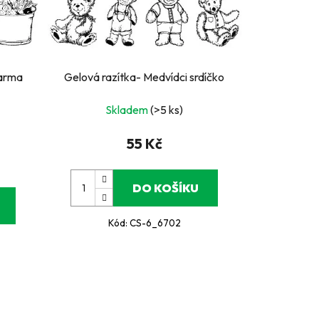
Farma
Gelová razítka- Medvídci srdíčko
Skladem
(>5 ks)
55 Kč
DO KOŠÍKU
Kód:
CS-6_6702