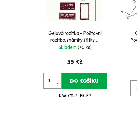
Gelová razítka - Poštovní
razítko,známky,štítky,...
Po
Skladem
(>5 ks)
55 Kč
DO KOŠÍKU
Kód:
CS-6_ER-B7