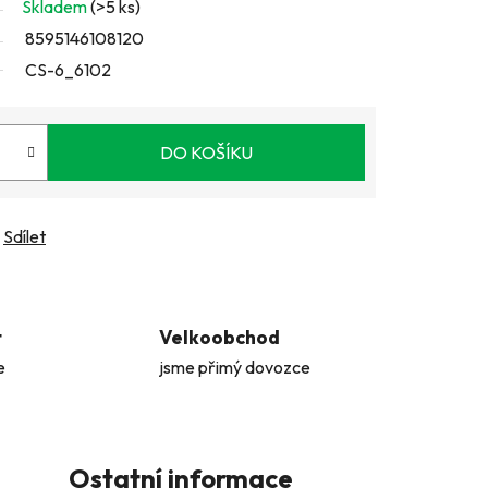
Skladem
(>5 ks)
8595146108120
CS-6_6102
DO KOŠÍKU
Sdílet
t
Velkoobchod
e
jsme přimý dovozce
Ostatní informace