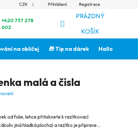
CZK
Přihlášení
Registrace
PRÁZDNÝ
+420 737 278
602
NÁKUPNÍ
KOŠÍK
KOŠÍK
vání na obličej
🎁 Tip na dárek
Halloween🎃
enka malá a čísla
nocení
k od folie, lehce přitisknete k razítkovací
koliv jiná hladká plocha) a razítko je připrave...