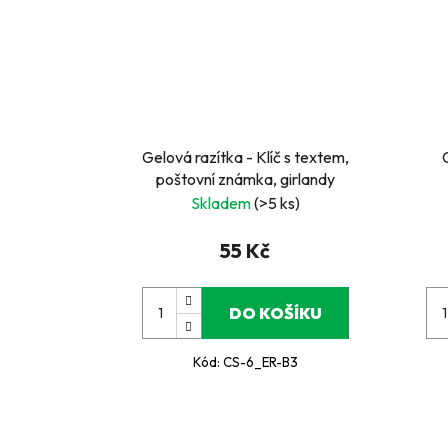
Gelová razítka - Klíč s textem,
poštovní známka, girlandy
Skladem
(>5 ks)
55 Kč
DO KOŠÍKU
Kód:
CS-6_ER-B3