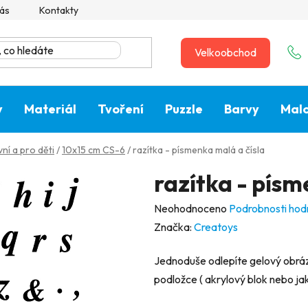
ás
Kontakty
Velkoobchod
y
Materiál
Tvoření
Puzzle
Barvy
Malo
ní a pro děti
/
10x15 cm CS-6
/
razítka - písmenka malá a čísla
razítka - písm
Průměrné
Neohodnoceno
Podrobnosti hod
hodnocení
Značka:
Creatoys
produktu
Jednoduše odlepíte gelový obráze
je
podložce ( akrylový blok nebo jaká
0,0
z