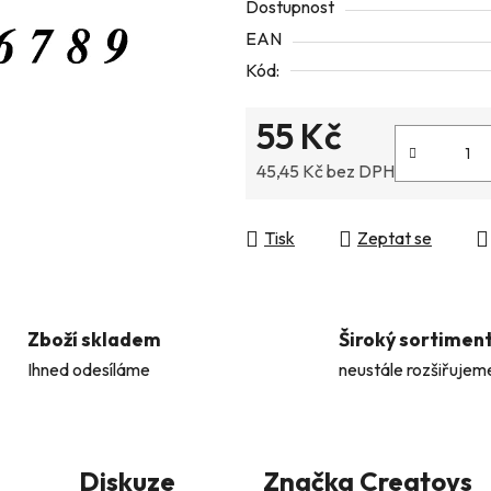
Dostupnost
5
EAN
hvězdiček.
Kód:
55 Kč
45,45 Kč bez DPH
Měrná cena:
Tisk
Zeptat se
Zboží skladem
Široký sortimen
Ihned odesíláme
neustále rozšiřujem
Diskuze
Značka
Creatoys