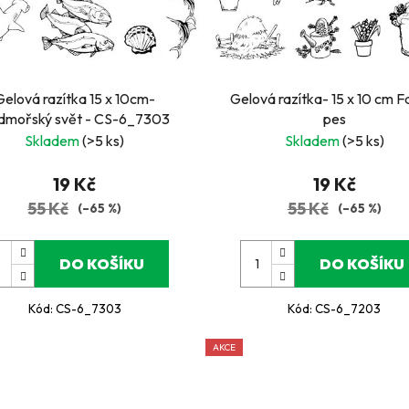
Gelová razítka 15 x 10cm-
Gelová razítka- 15 x 10 cm 
dmořský svět - CS-6_7303
pes
Skladem
(>5 ks)
Skladem
(>5 ks)
19 Kč
19 Kč
55 Kč
55 Kč
(–65 %)
(–65 %)
DO KOŠÍKU
DO KOŠÍKU
Kód:
CS-6_7303
Kód:
CS-6_7203
AKCE