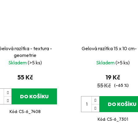
Gelová razítka - textura -
Gelová razítka 15 x 10 cm- 
geometrie
Skladem
(>5 ks)
Skladem
(>5 ks)
55 Kč
19 Kč
55 Kč
(–65 %)
DO KOŠÍKU
DO KOŠÍKU
Kód:
CS-6_7408
Kód:
CS-6_7301