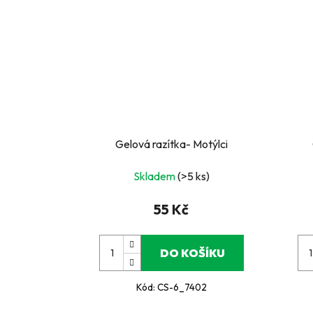
Gelová razítka- Motýlci
Skladem
(>5 ks)
55 Kč
DO KOŠÍKU
Kód:
CS-6_7402