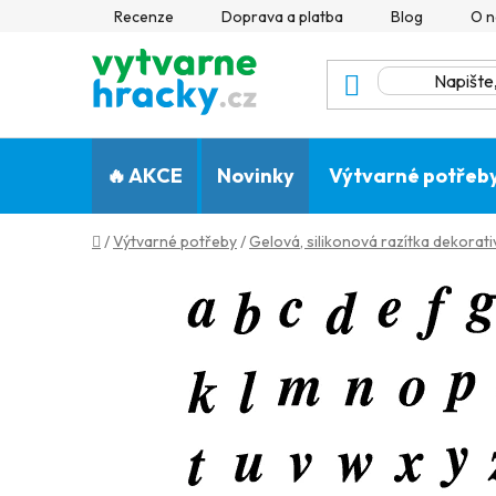
Přejít
Recenze
Doprava a platba
Blog
O n
na
obsah
🔥 AKCE
Novinky
Výtvarné potřeb
Domů
/
Výtvarné potřeby
/
Gelová, silikonová razítka dekorativ