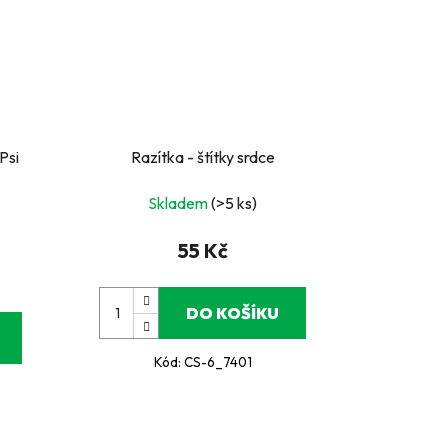
Psi
Razítka - štítky srdce
Skladem
(>5 ks)
55 Kč
DO KOŠÍKU
Kód:
CS-6_7401