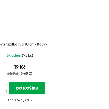
vá razítka 15 x 10 cm- Kočky
Skladem
(>5 ks)
19 Kč
55 Kč
(–65 %)
DO KOŠÍKU
Kód:
CS-6_7302