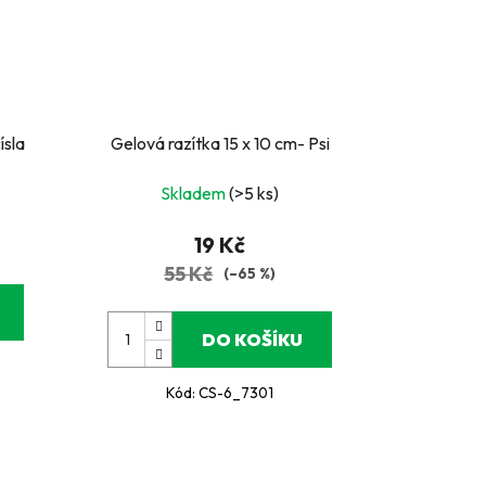
ísla
Gelová razítka 15 x 10 cm- Psi
Skladem
(>5 ks)
19 Kč
55 Kč
(–65 %)
DO KOŠÍKU
Kód:
CS-6_7301