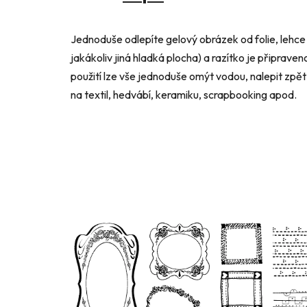
Jednoduše odlepíte gelový obrázek od folie, lehce 
jakákoliv jiná hladká plocha) a razítko je připraven
použití lze vše jednoduše omýt vodou, nalepit zpět n
na textil, hedvábí, keramiku, scrapbooking apod.