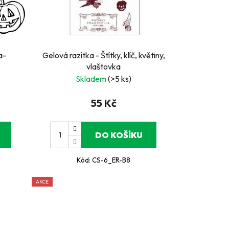
a-
Gelová razítka - Štítky, klíč, květiny,
vlaštovka
Skladem
(>5 ks)
55 Kč
DO KOŠÍKU
Kód:
CS-6_ER-B8
AKCE