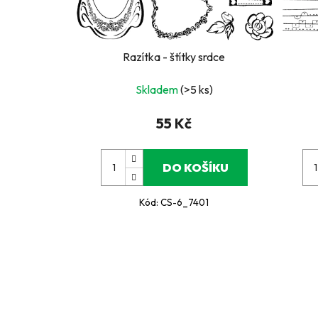
Razítka - štítky srdce
Skladem
(>5 ks)
55 Kč
DO KOŠÍKU
Kód:
CS-6_7401