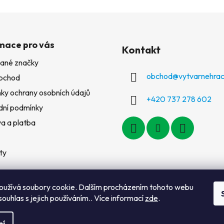
mace pro vás
Kontakt
ané značky
obchod
@
vytvarnehrac
bchod
ky ochrany osobních údajů
+420 737 278 602
ní podmínky
a a platba
ty
oužívá soubory cookie. Dalším procházením tohoto webu
souhlas s jejich používáním.. Více informací
zde
.
ní