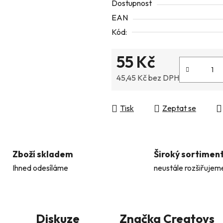
Dostupnost
5
EAN
hvězdiček.
Kód:
55 Kč
45,45 Kč bez DPH
Měrná cena:
Tisk
Zeptat se
Zboží skladem
Široký sortimen
Ihned odesíláme
neustále rozšiřujem
Diskuze
Značka
Creatoys