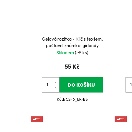
Gelová razítka - Klíč s textem,
poštovní známka, girlandy
Skladem
(>5 ks)
55 Kč
DO KOŠÍKU
Kód:
CS-6_ER-B3
AKCE
AKCE