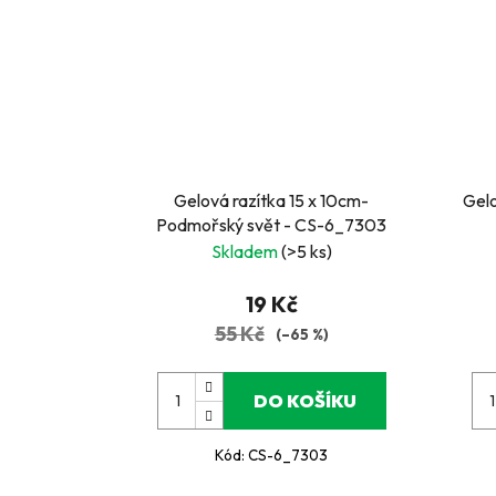
Gelová razítka 15 x 10cm-
Gelo
Podmořský svět - CS-6_7303
Skladem
(>5 ks)
19 Kč
55 Kč
(–65 %)
DO KOŠÍKU
Kód:
CS-6_7303