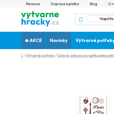
Přejít
Recenze
Doprava a platba
Blog
O n
na
obsah
🔥 AKCE
Novinky
Výtvarné potřeb
Domů
/
Výtvarné potřeby
/
Gelová, silikonová razítka dekorativ