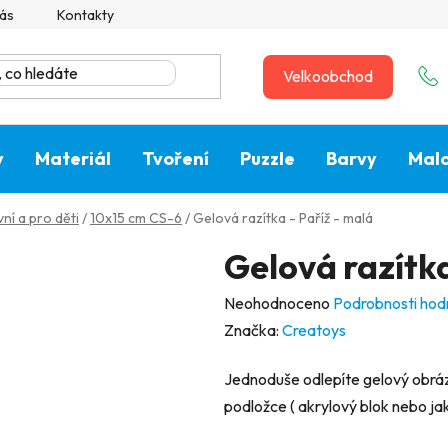
ás
Kontakty
Velkoobchod
y
Materiál
Tvoření
Puzzle
Barvy
Malo
ní a pro děti
/
10x15 cm CS-6
/
Gelová razítka - Paříž - malá
Gelová razítka
Průměrné
Neohodnoceno
Podrobnosti hod
hodnocení
Značka:
Creatoys
produktu
Jednoduše odlepíte gelový obráze
je
podložce ( akrylový blok nebo jaká
0,0
z