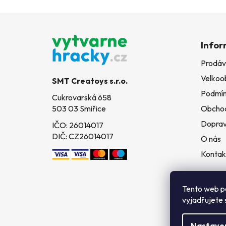
Z
á
Infor
p
Prodáv
a
Velkoo
t
SMT Creatoys s.r.o.
í
Podmín
Cukrovarská 658
503 03 Smiřice
Obchod
Doprav
IČO: 26014017
DIČ: CZ26014017
O nás
Kontak
Tento web p
vyjadřujete 
Nastave