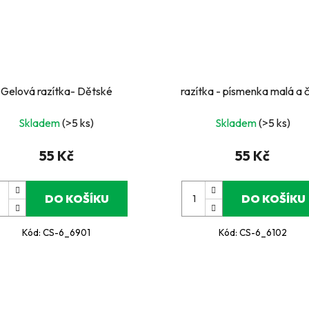
Gelová razítka- Dětské
razítka - písmenka malá a č
Skladem
(>5 ks)
Skladem
(>5 ks)
55 Kč
55 Kč
DO KOŠÍKU
DO KOŠÍKU
Kód:
CS-6_6901
Kód:
CS-6_6102