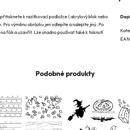
přitisknete k razítkovací podložce ( akrylový blok nebo
Dop
o. Pro výměnu obrázku jen odlepíte a nalepíte jiný. Po
Kate
a fólii a uzavřít. Lze snadno používat také k tisknutí
EAN
Podobné produkty