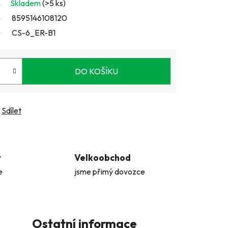
Skladem
(>5 ks)
8595146108120
CS-6_ER-B1
DO KOŠÍKU
Sdílet
t
Velkoobchod
e
jsme přimý dovozce
Ostatní informace