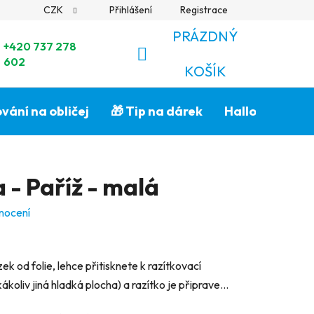
CZK
Přihlášení
Registrace
PRÁZDNÝ
+420 737 278
602
NÁKUPNÍ
KOŠÍK
KOŠÍK
vání na obličej
🎁 Tip na dárek
Halloween🎃
 - Paříž - malá
nocení
k od folie, lehce přitisknete k razítkovací
koliv jiná hladká plocha) a razítko je připrave...