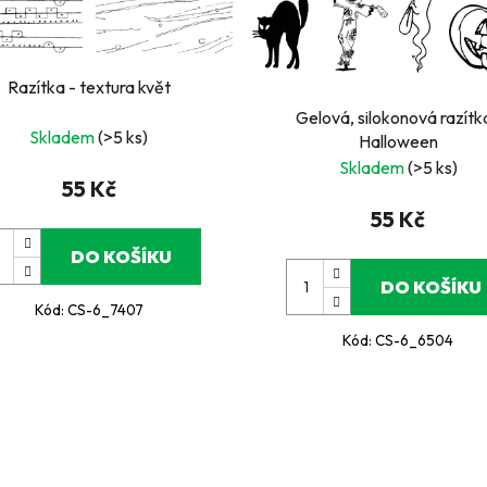
Razítka - textura květ
Gelová, silokonová razítk
Skladem
(>5 ks)
Halloween
Skladem
(>5 ks)
55 Kč
55 Kč
DO KOŠÍKU
DO KOŠÍKU
Kód:
CS-6_7407
Kód:
CS-6_6504