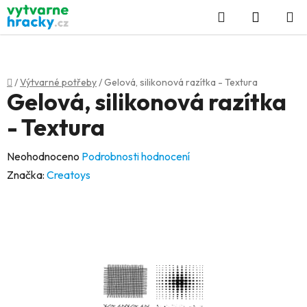
Přejít
Hledat
NÁKUP
na
KOŠÍK
obsah
Domů
/
Výtvarné potřeby
/
Gelová, silikonová razítka - Textura
Gelová, silikonová razítka
- Textura
Průměrné
Neohodnoceno
Podrobnosti hodnocení
hodnocení
Značka:
Creatoys
produktu
je
0,0
z
5
hvězdiček.