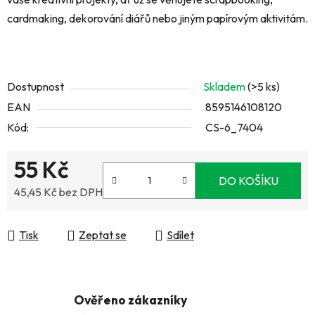
cardmaking, dekorování diářů nebo jiným papírovým aktivitám.
Dostupnost
Skladem
(>5 ks)
EAN
8595146108120
Kód:
CS-6_7404
55 Kč
DO KOŠÍKU
45,45 Kč bez DPH
Měrná cena:
Tisk
Zeptat se
Sdílet
Ověřeno zákazníky