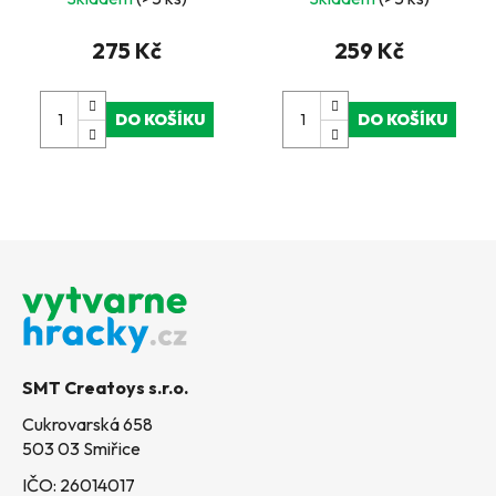
275 Kč
259 Kč
DO KOŠÍKU
DO KOŠÍKU
Z
á
p
a
t
SMT Creatoys s.r.o.
í
Cukrovarská 658
503 03 Smiřice
IČO: 26014017