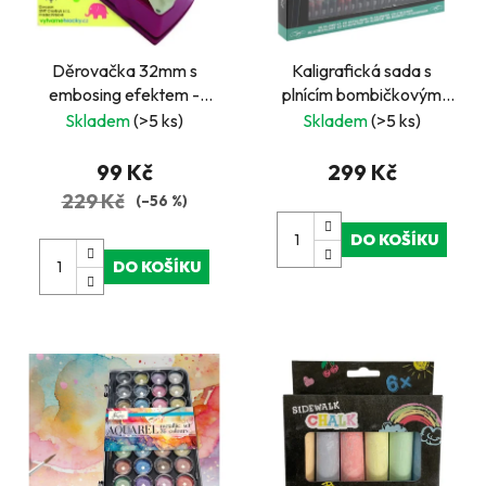
Děrovačka 32mm s
Kaligrafická sada s
embosing efektem -
plnícím bombičkovým
nápis ME
perem, 35 ks
Skladem
(>5 ks)
Skladem
(>5 ks)
99 Kč
299 Kč
229 Kč
(–56 %)
DO KOŠÍKU
DO KOŠÍKU