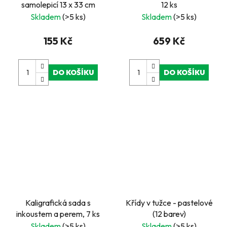
samolepicí 13 x 33 cm
12 ks
Skladem
(>5 ks)
Skladem
(>5 ks)
155 Kč
659 Kč
DO KOŠÍKU
DO KOŠÍKU
Kaligrafická sada s
Křídy v tužce - pastelové
inkoustem a perem, 7 ks
(12 barev)
Skladem
(>5 ks)
Skladem
(>5 ks)