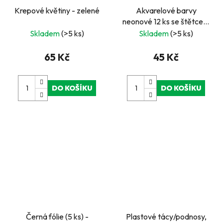
Krepové květiny - zelené
Akvarelové barvy
neonové 12 ks se štětcem
– jasné a syté odstíny
Skladem
(>5 ks)
Skladem
(>5 ks)
65 Kč
45 Kč
DO KOŠÍKU
DO KOŠÍKU
Černá fólie (5 ks) -
Plastové tácy/podnosy,