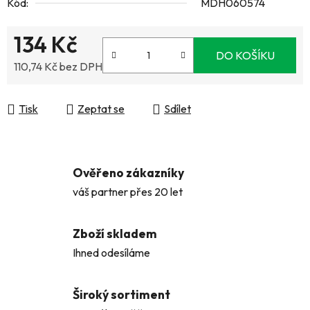
Kód:
MDH060574
134 Kč
DO KOŠÍKU
110,74 Kč bez DPH
Měrná cena:
Tisk
Zeptat se
Sdílet
Ověřeno zákazníky
váš partner přes 20 let
Zboží skladem
Ihned odesíláme
Široký sortiment