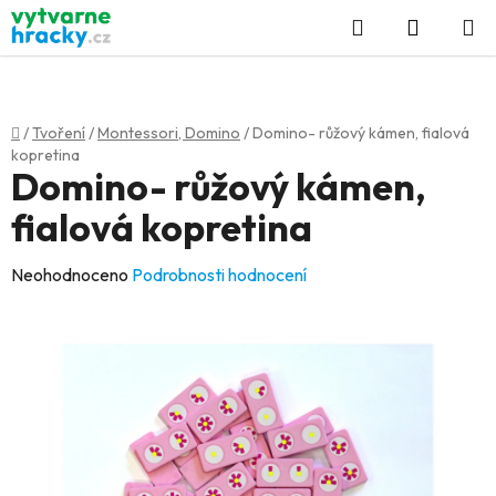
Přejít
Hledat
NÁKUP
na
KOŠÍK
obsah
Domů
/
Tvoření
/
Montessori, Domino
/
Domino- růžový kámen, fialová
kopretina
Domino- růžový kámen,
fialová kopretina
Průměrné
Neohodnoceno
Podrobnosti hodnocení
hodnocení
produktu
je
0,0
z
5
hvězdiček.