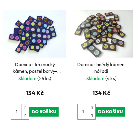
Domino- tm.modrý
Domino- hnědý kámen,
kámen, pastel barvy-
nářadí
kolečka
Skladem
(>5 ks)
Skladem
(4 ks)
134 Kč
134 Kč
DO KOŠÍKU
DO KOŠÍKU