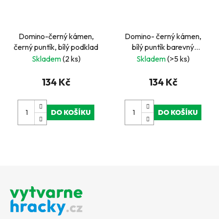
Domino-černý kámen,
Domino- černý kámen,
černý puntík, bílý podklad
bílý puntík barevný
podklad
Skladem
(2 ks)
Skladem
(>5 ks)
134 Kč
134 Kč
DO KOŠÍKU
DO KOŠÍKU
Z
á
p
a