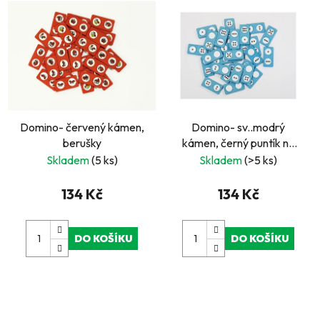
Domino- červený kámen,
Domino- sv..modrý
berušky
kámen, černý puntík na
bílém podkladu
Skladem
(5 ks)
Skladem
(>5 ks)
134 Kč
134 Kč
DO KOŠÍKU
DO KOŠÍKU