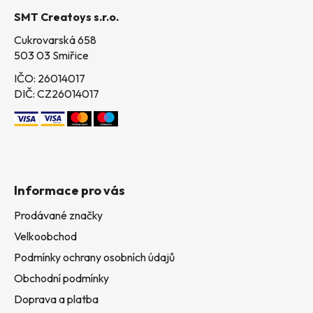
t
SMT Creatoys s.r.o.
í
Cukrovarská 658
503 03 Smiřice
IČO: 26014017
DIČ: CZ26014017
Informace pro vás
Prodávané značky
Velkoobchod
Podmínky ochrany osobních údajů
Obchodní podmínky
Doprava a platba