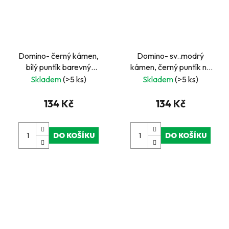
Domino- černý kámen,
Domino- sv..modrý
bílý puntík barevný
kámen, černý puntík na
podklad
bílém podkladu
Skladem
(>5 ks)
Skladem
(>5 ks)
134 Kč
134 Kč
DO KOŠÍKU
DO KOŠÍKU