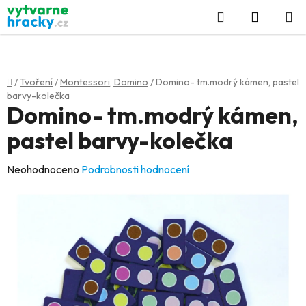
Přejít
Hledat
NÁKUP
na
KOŠÍK
obsah
Domů
/
Tvoření
/
Montessori, Domino
/
Domino- tm.modrý kámen, pastel
barvy-kolečka
Domino- tm.modrý kámen,
pastel barvy-kolečka
Průměrné
Neohodnoceno
Podrobnosti hodnocení
hodnocení
produktu
je
0,0
z
5
hvězdiček.