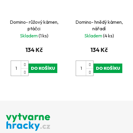
Domino- růžový kámen,
Domino- hnědý kámen,
ptáčci
nářadí
Skladem
(1 ks)
Skladem
(4 ks)
134 Kč
134 Kč
DO KOŠÍKU
DO KOŠÍKU
Z
á
p
a