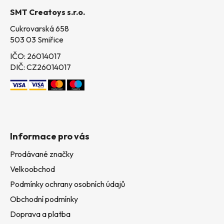
t
SMT Creatoys s.r.o.
í
Cukrovarská 658
503 03 Smiřice
IČO: 26014017
DIČ: CZ26014017
Informace pro vás
Prodávané značky
Velkoobchod
Podmínky ochrany osobních údajů
Obchodní podmínky
Doprava a platba