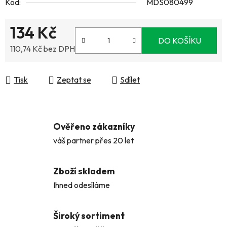
Kód:
MDS080499
134 Kč
DO KOŠÍKU
110,74 Kč bez DPH
Měrná cena:
Tisk
Zeptat se
Sdílet
Ověřeno zákazníky
váš partner přes 20 let
Zboží skladem
Ihned odesíláme
Široký sortiment