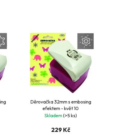
ing
Děrovačka 32mm s embosing
efektem - květ 10
Skladem
(>5 ks)
229 Kč