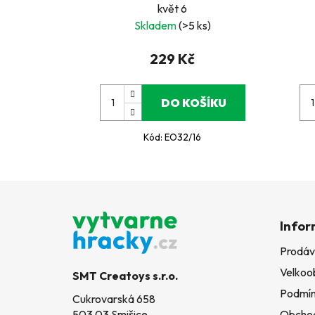
květ 6
Skladem
(>5 ks)
229 Kč
DO KOŠÍKU
Kód:
EO32/16
Z
á
Infor
p
Prodáv
a
Velkoo
t
SMT Creatoys s.r.o.
í
Podmín
Cukrovarská 658
503 03 Smiřice
Obchod