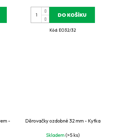
DO KOŠÍKU
Kód:
EO32/32
tem -
Děrovačky ozdobné 32 mm - Kytka
Skladem
(>5 ks)