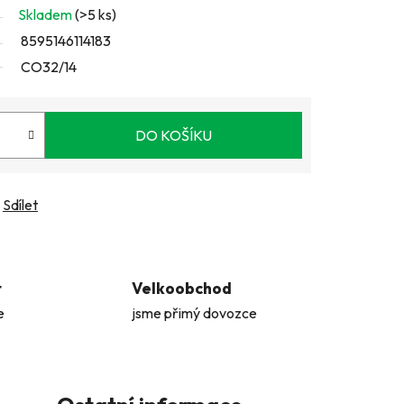
Skladem
(>5 ks)
8595146114183
CO32/14
DO KOŠÍKU
Sdílet
t
Velkoobchod
e
jsme přimý dovozce