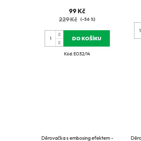
99 Kč
229 Kč
(–56 %)
DO KOŠÍKU
Kód:
EO32/14
Děrovačka s embosing efektem -
Děro