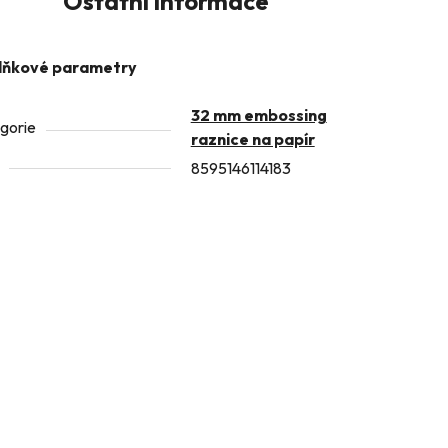
Ostatní informace
lňkové parametry
32 mm embossing
gorie
raznice na papír
8595146114183