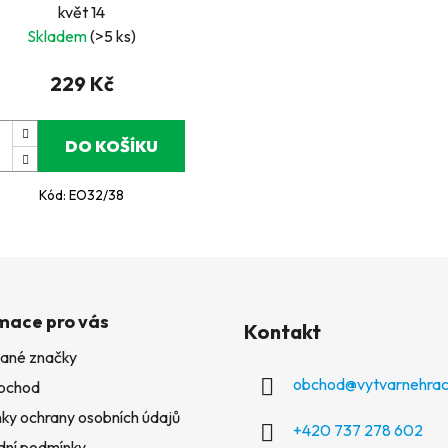
květ 14
Skladem
(>5 ks)
229 Kč
DO KOŠÍKU
Kód:
EO32/38
mace pro vás
Kontakt
ané značky
obchod
@
vytvarnehrac
bchod
ky ochrany osobních údajů
+420 737 278 602
ní podmínky