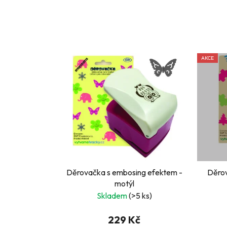
AKCE
Děrovačka s embosing efektem -
Děro
motýl
Skladem
(>5 ks)
229 Kč