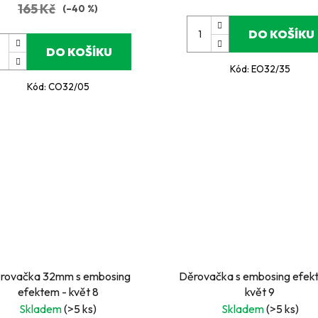
165 Kč
(–40 %)
DO KOŠÍKU
DO KOŠÍKU
Kód:
EO32/35
Kód:
CO32/05
rovačka 32mm s embosing
Děrovačka s embosing efek
efektem - květ 8
květ 9
Skladem
(>5 ks)
Skladem
(>5 ks)