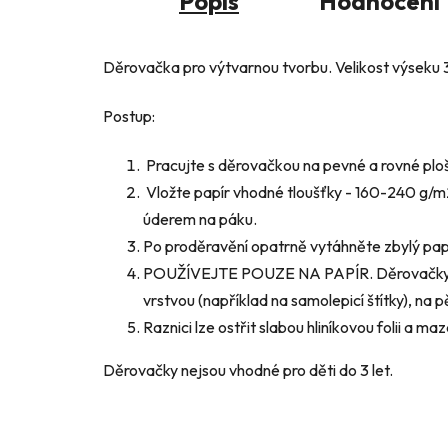
Popis
Hodnocení
Děrovačka pro výtvarnou tvorbu. Velikost výseku
Postup:
Pracujte s děrovačkou na pevné a rovné plo
Vložte papír vhodné tloušťky - 160-240 g/m2
úderem na páku.
Po proděravění opatrně vytáhněte zbylý papí
POUŽÍVEJTE POUZE NA PAPÍR. Děrovačky nik
vrstvou (například na samolepicí štítky), na 
Raznici lze ostřit slabou hliníkovou folii a 
Děrovačky nejsou vhodné pro děti do 3 let.