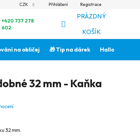
CZK
Přihlášení
Registrace
PRÁZDNÝ
+420 737 278
602
NÁKUPNÍ
KOŠÍK
KOŠÍK
vání na obličej
🎁 Tip na dárek
Halloween🎃
dobné 32 mm - Kaňka
nocení
eku 32 mm.