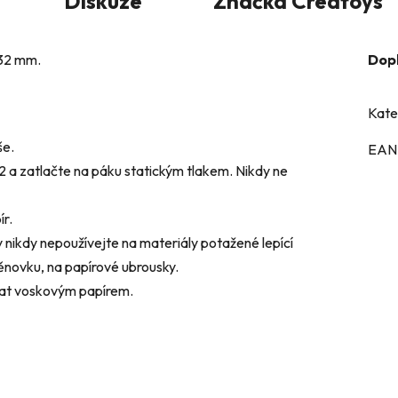
Diskuze
Značka
Creatoys
 32 mm.
Dop
Kate
še.
EAN
 a zatlačte na páku statickým tlakem. Nikdy ne
r.
dy nepoužívejte na materiály potažené lepící
pěnovku, na papírové ubrousky.
mazat voskovým papírem.