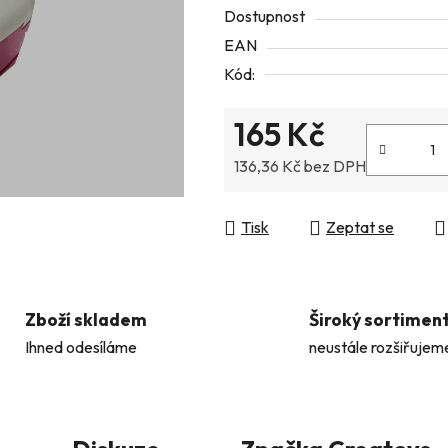
Dostupnost
z
EAN
5
Kód:
hvězdiček.
165 Kč
136,36 Kč bez DPH
Měrná cena:
Tisk
Zeptat se
Zboží skladem
Široký sortimen
Ihned odesíláme
neustále rozšiřujem