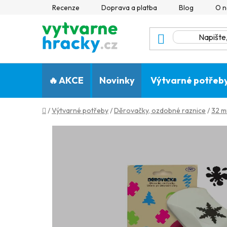
Přejít
Recenze
Doprava a platba
Blog
O n
na
obsah
🔥 AKCE
Novinky
Výtvarné potřeb
Domů
/
Výtvarné potřeby
/
Děrovačky, ozdobné raznice
/
32 m