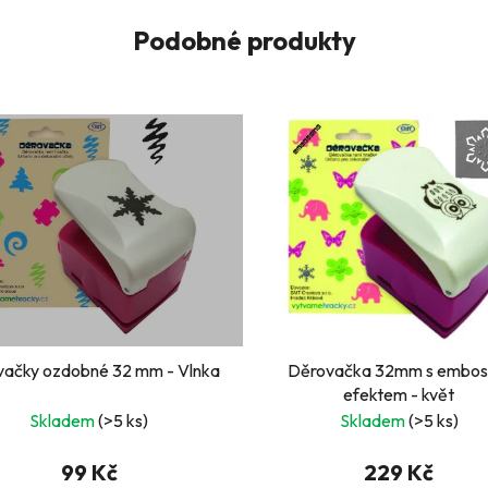
Podobné produkty
vačky ozdobné 32 mm - Vlnka
Děrovačka 32mm s embos
efektem - květ
Skladem
(>5 ks)
Skladem
(>5 ks)
99 Kč
229 Kč