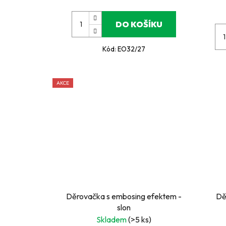
DO KOŠÍKU
Kód:
EO32/27
AKCE
Děrovačka s embosing efektem -
Dě
slon
Skladem
(>5 ks)