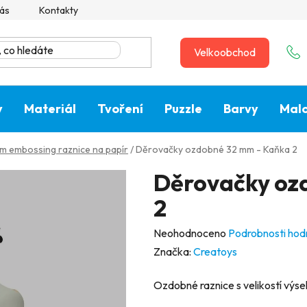
ás
Kontakty
Velkoobchod
y
Materiál
Tvoření
Puzzle
Barvy
Malo
m embossing raznice na papír
/
Děrovačky ozdobné 32 mm - Kaňka 2
Děrovačky oz
2
Průměrné
Neohodnoceno
Podrobnosti hod
hodnocení
Značka:
Creatoys
produktu
Ozdobné raznice s velikostí výs
je
0,0