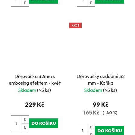
AKCE
Děrovačka 32mm s
Děrovačky ozdobné 32
embosing efektem - květ
mm - Kaňka
Skladem
(>5 ks)
Skladem
(>5 ks)
229 Kč
99 Kč
165 Kč
(–40 %)
DO KOŠÍKU
DO KOŠÍKU