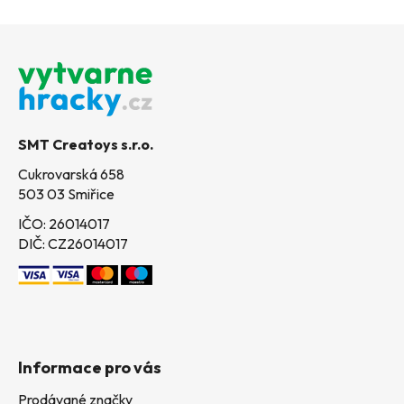
Z
á
p
a
t
SMT Creatoys s.r.o.
í
Cukrovarská 658
503 03 Smiřice
IČO: 26014017
DIČ: CZ26014017
Informace pro vás
Prodávané značky