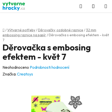
Přejít
Hledat
NÁKUP
na
KOŠÍK
obsah
Domů
/
Výtvarné potřeby
/
Děrovačky, ozdobné raznice
/
32 mm
embossing raznice na papír
/
Děrovačka s embosing efektem - květ
7
Děrovačka s embosing
efektem - květ 7
Průměrné
Neohodnoceno
Podrobnosti hodnocení
hodnocení
Značka:
Creatoys
produktu
je
0,0
z
5