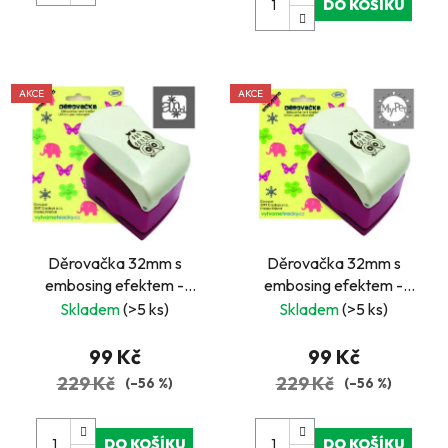
DO KOŠÍKU
AKCE
AKCE
Děrovačka 32mm s
Děrovačka 32mm s
embosing efektem -
embosing efektem -
nápis AND
nápis MY PET
Skladem
(>5 ks)
Skladem
(>5 ks)
99 Kč
99 Kč
229 Kč
229 Kč
(–56 %)
(–56 %)
DO KOŠÍKU
DO KOŠÍKU