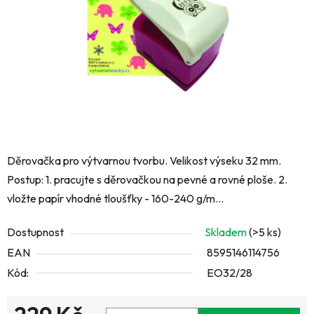
hvězdiček.
Děrovačka pro výtvarnou tvorbu. Velikost výseku 32 mm.
Postup: 1. pracujte s děrovačkou na pevné a rovné ploše. 2.
vložte papír vhodné tloušťky - 160-240 g/m...
Dostupnost
Skladem
(>5 ks)
EAN
8595146114756
Kód:
EO32/28