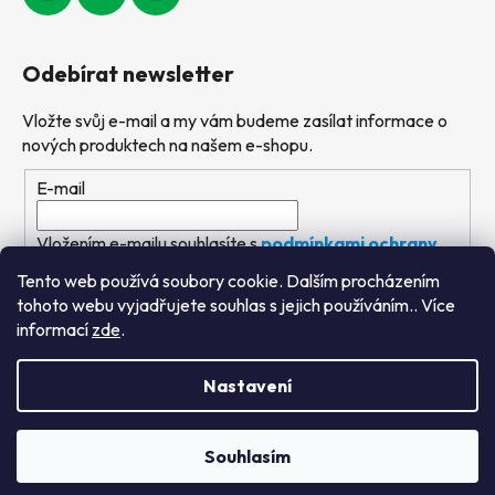
Odebírat newsletter
Vložte svůj e-mail a my vám budeme zasílat informace o
nových produktech na našem e-shopu.
E-mail
Vložením e-mailu souhlasíte s
podmínkami ochrany
osobních údajů
Tento web používá soubory cookie. Dalším procházením
tohoto webu vyjadřujete souhlas s jejich používáním.. Více
PŘIHLÁSIT SE
informací
zde
.
Nastavení
Vytvořil Shoptet
&
PekneWeby
Souhlasím
Copyright 2026
Výtvarné hračky
. Všechna práva
vyhrazena.