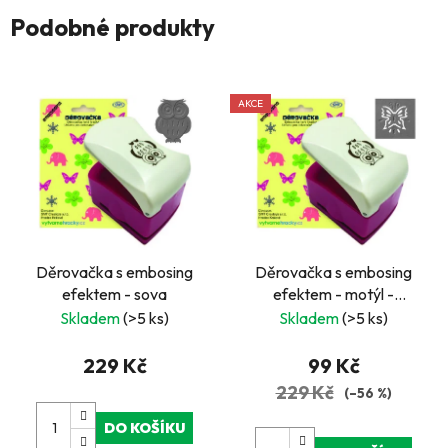
Podobné produkty
AKCE
Děrovačka s embosing
Děrovačka s embosing
efektem - sova
efektem - motýl -
EO32/33
Skladem
(>5 ks)
Skladem
(>5 ks)
229 Kč
99 Kč
229 Kč
(–56 %)
DO KOŠÍKU