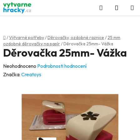
Přejít
Hledat
NÁKUP
na
KOŠÍK
obsah
Domů
/
Výtvarné potřeby
/
Děrovačky, ozdobné raznice
/
25 mm
ozdobné děrovačky na papír
/
Děrovačka 25mm- Vážka
Děrovačka 25mm- Vážka
Průměrné
Neohodnoceno
Podrobnosti hodnocení
hodnocení
Značka:
Creatoys
produktu
je
0,0
z
5
hvězdiček.