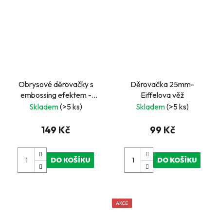
Obrysové děrovačky s
Děrovačka 25mm-
embossing efektem -
Eiffelova věž
Krab
Skladem
(>5 ks)
Skladem
(>5 ks)
149 Kč
99 Kč
DO KOŠÍKU
DO KOŠÍKU
AKCE