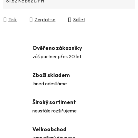
81,82 Kč bez DPH
Měrná cena:
Tisk
Zeptat se
Sdílet
Ověřeno zákazníky
váš partner přes 20 let
Zboží skladem
Ihned odesíláme
Široký sortiment
neustále rozšiřujeme
Velkoobchod
jsme přimý dovozce