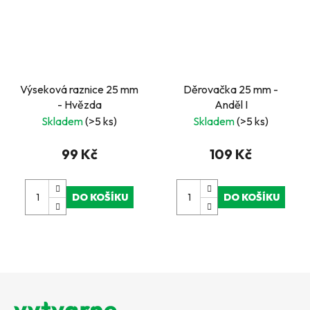
Výseková raznice 25 mm
Děrovačka 25 mm -
- Hvězda
Anděl I
Skladem
(>5 ks)
Skladem
(>5 ks)
99 Kč
109 Kč
DO KOŠÍKU
DO KOŠÍKU
Z
á