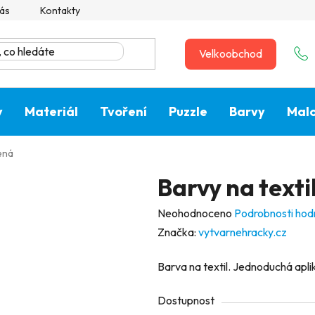
ás
Kontakty
Velkoobchod
y
Materiál
Tvoření
Puzzle
Barvy
Malo
lená
Barvy na texti
Průměrné
Neohodnoceno
Podrobnosti hod
hodnocení
Značka:
vytvarnehracky.cz
produktu
Barva na textil. Jednoduchá apli
je
0,0
Dostupnost
z