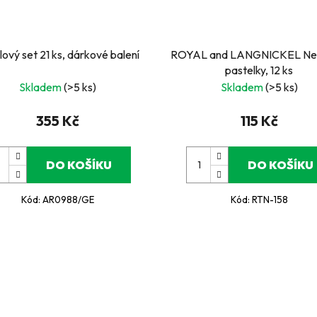
lový set 21 ks, dárkové balení
ROYAL and LANGNICKEL Ne
pastelky, 12 ks
Skladem
(>5 ks)
Skladem
(>5 ks)
355 Kč
115 Kč
DO KOŠÍKU
DO KOŠÍKU
Kód:
AR0988/GE
Kód:
RTN-158