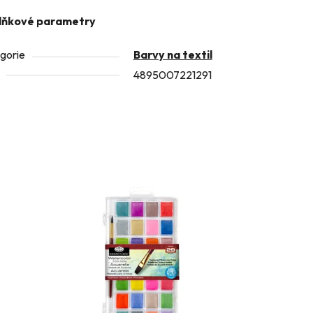
lňkové parametry
gorie
Barvy na textil
4895007221291