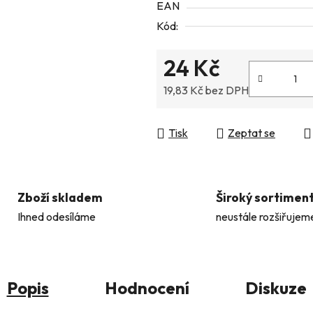
EAN
5
Kód:
hvězdiček.
24 Kč
19,83 Kč bez DPH
Měrná cena:
Tisk
Zeptat se
Zboží skladem
Široký sortimen
Ihned odesíláme
neustále rozšiřujem
Popis
Hodnocení
Diskuze