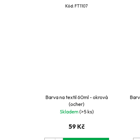
Kód:
FT1107
Barva na textil 60ml - okrová
Barv
(ocher)
Skladem
(>5 ks)
59 Kč