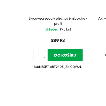
Skicovací sada v plechovém boxiku -
Akry
profi
Skladem
(>5 ks)
589 Kč
DO KOŠÍKU
Kód:
RSET-ART2408_SKICOVANI