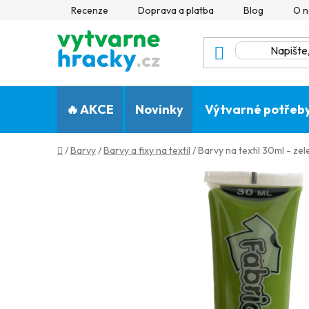
Přejít
Recenze
Doprava a platba
Blog
O n
na
obsah
🔥 AKCE
Novinky
Výtvarné potřeb
Domů
/
Barvy
/
Barvy a fixy na textil
/
Barvy na textil 30ml - ze