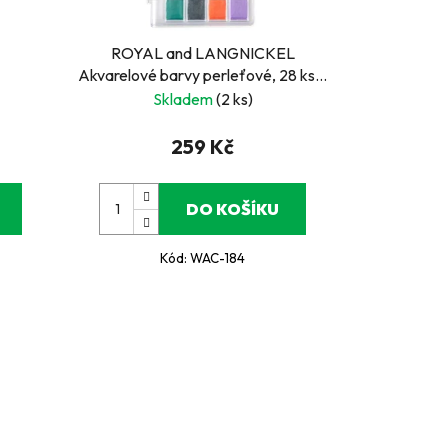
ROYAL and LANGNICKEL
Akvarelové barvy perleťové, 28 ks +
štětec
Skladem
(2 ks)
259 Kč
DO KOŠÍKU
Kód:
WAC-184