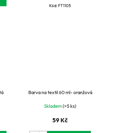
Kód:
FT1105
tá
Barva na textil 60 ml- oranžová
Skladem
(>5 ks)
59 Kč