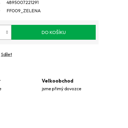
4895007221291
FF009_ZELENA
DO KOŠÍKU
Sdílet
t
Velkoobchod
e
jsme přimý dovozce