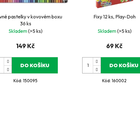
vné pastelky v kovovém boxu
Fixy 12 ks, Play-Doh
36 ks
Skladem
(>5 ks)
Skladem
(>5 ks)
149 Kč
69 Kč
DO KOŠÍKU
DO KOŠÍKU
Kód:
150095
Kód:
160002