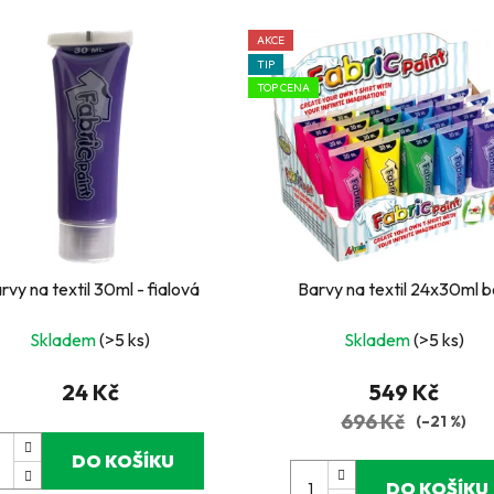
AKCE
TIP
TOP CENA
rvy na textil 30ml - fialová
Barvy na textil 24x30ml 
Skladem
(>5 ks)
Skladem
(>5 ks)
24 Kč
549 Kč
696 Kč
(–21 %)
DO KOŠÍKU
DO KOŠÍKU