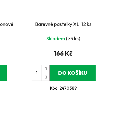
onové
Barevné pastelky XL, 12 ks
Skladem
(>5 ks)
166 Kč
DO KOŠÍKU
Kód:
2470389