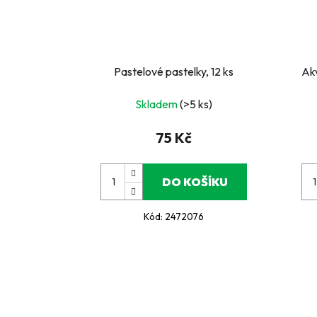
Pastelové pastelky, 12 ks
Akv
Skladem
(>5 ks)
75 Kč
DO KOŠÍKU
Kód:
2472076