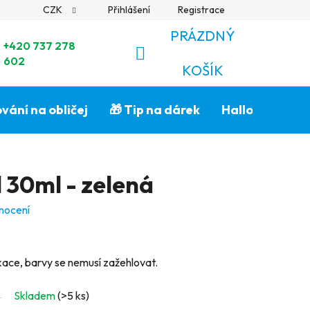
CZK
Přihlášení
Registrace
PRÁZDNÝ
+420 737 278
602
NÁKUPNÍ
KOŠÍK
KOŠÍK
vání na obličej
🎁 Tip na dárek
Halloween🎃
l 30ml - zelená
nocení
kace, barvy se nemusí zažehlovat.
Skladem
(>5 ks)