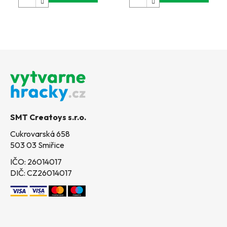
Z
á
p
a
t
SMT Creatoys s.r.o.
í
Cukrovarská 658
503 03 Smiřice
IČO: 26014017
DIČ: CZ26014017