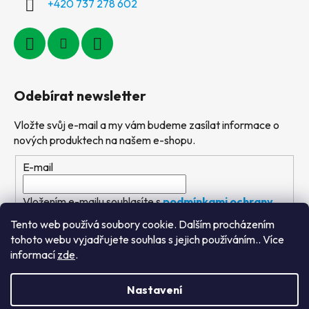
+420 737 278 602
Odebírat newsletter
Vložte svůj e-mail a my vám budeme zasílat informace o
nových produktech na našem e-shopu.
E-mail
Vložením e-mailu souhlasíte s
podmínkami ochrany
osobních údajů
Tento web používá soubory cookie. Dalším procházením
tohoto webu vyjadřujete souhlas s jejich používáním.. Více
PŘIHLÁSIT SE
informací
zde
.
Nastavení