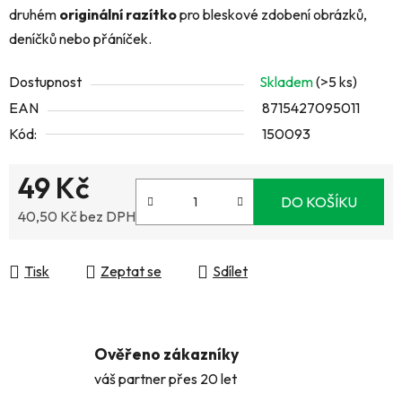
druhém
originální razítko
pro bleskové zdobení obrázků,
deníčků nebo přáníček.
Dostupnost
Skladem
(>5 ks)
EAN
8715427095011
Kód:
150093
49 Kč
DO KOŠÍKU
40,50 Kč bez DPH
Měrná cena:
Tisk
Zeptat se
Sdílet
Ověřeno zákazníky
váš partner přes 20 let