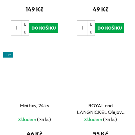
skicování v plechovém
boxu
149 Kč
49 Kč
DO KOŠÍKU
DO KOŠÍKU
TIP
Mini fixy, 24 ks
ROYAL and
LANGNICKEL Olejové
pastely, 12 ks
Skladem
(>5 ks)
Skladem
(>5 ks)
46 Kč
55 Kč