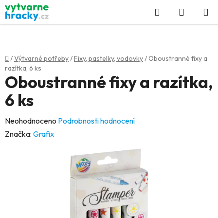
Přejít
Hledat
NÁKUP
na
KOŠÍK
obsah
Domů
/
Výtvarné potřeby
/
Fixy, pastelky, vodovky
/
Oboustranné fixy a
razítka, 6 ks
Oboustranné fixy a razítka,
6 ks
Průměrné
Neohodnoceno
Podrobnosti hodnocení
hodnocení
Značka:
Grafix
produktu
je
0,0
z
5
hvězdiček.