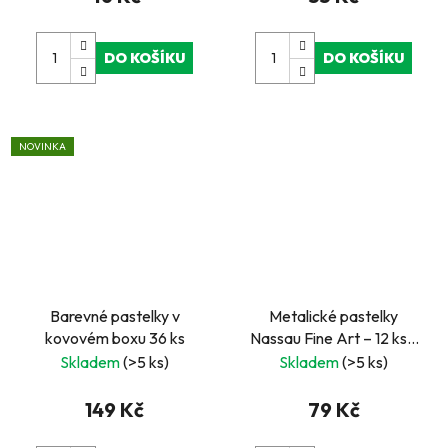
DO KOŠÍKU
DO KOŠÍKU
NOVINKA
Barevné pastelky v
Metalické pastelky
kovovém boxu 36 ks
Nassau Fine Art – 12 ks v
kovovém obalu
Skladem
(>5 ks)
Skladem
(>5 ks)
149 Kč
79 Kč