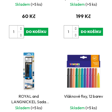
and LANGNICKEL
Skladem
(>5 ks)
Skladem
(>5 ks)
60 Kč
199 Kč
DO KOŠÍKU
DO KOŠÍKU
ROYAL and
Vláknové fixy, 12 barev
LANGNICKEL Sada
tužek pro akvarelové
Skladem
(>5 ks)
Skladem
(>5 ks)