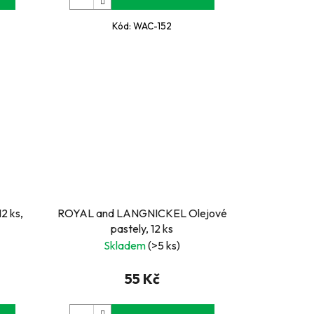
Kód:
WAC-152
2 ks,
ROYAL and LANGNICKEL Olejové
pastely, 12 ks
Skladem
(>5 ks)
55 Kč