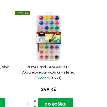
NOVINKA
, blok
ROYAL and LANGNICKEL
Akvarelové barvy,36 ks + štětec
Skladem
(>5 ks)
249 Kč
DO KOŠÍKU