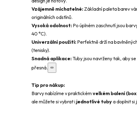
design je hotový.
Vzájemně míchatelné:
Základní paleta barev vá
originálních odstínů.
Vysoká odolnost:
Po úplném zaschnutí jsou barv
40 °C).
Univerzální použití:
Perfektně drží na bavlněných 
(tenisky).
Snadná aplikace:
Tuby jsou navrženy tak, aby se
přesná.
Tip pro nákup:
Barvy nabízíme v praktickém
velkém balení (box
ale můžete si vybrat i
jednotlivé tuby
a doplnit si