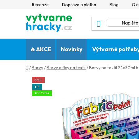
Přejít
Recenze
Doprava a platba
Blog
O n
na
obsah
🔥 AKCE
Novinky
Výtvarné potřeb
Domů
/
Barvy
/
Barvy a fixy na textil
/
Barvy na textil 24x30ml 
AKCE
TIP
TOP CENA