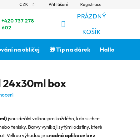
CZK
Přihlášení
Registrace
PRÁZDNÝ
+420 737 278
602
NÁKUPNÍ
KOŠÍK
KOŠÍK
vání na obličej
🎁 Tip na dárek
Halloween🎃
il 24x30ml box
nocení
ml)
jsou ideální volbou pro každého, kdo si chce
nebo tenisky. Barvy vynikají sytými odstíny, které
hat. Velkou výhodou je
snadná aplikace bez