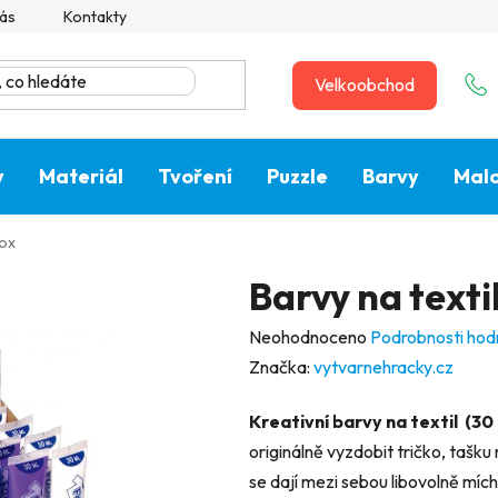
ás
Kontakty
Velkoobchod
y
Materiál
Tvoření
Puzzle
Barvy
Malo
box
Barvy na text
Průměrné
Neohodnoceno
Podrobnosti hod
hodnocení
Značka:
vytvarnehracky.cz
produktu
Kreativní barvy na textil (30 
je
originálně vyzdobit tričko, tašku 
0,0
se dají mezi sebou libovolně míc
z