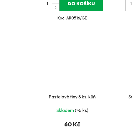
DO KOŠÍKU
Kód:
AR0516/GE
Pastelové fixy 8 ks, kůň
Skladem
(>5 ks)
60 Kč