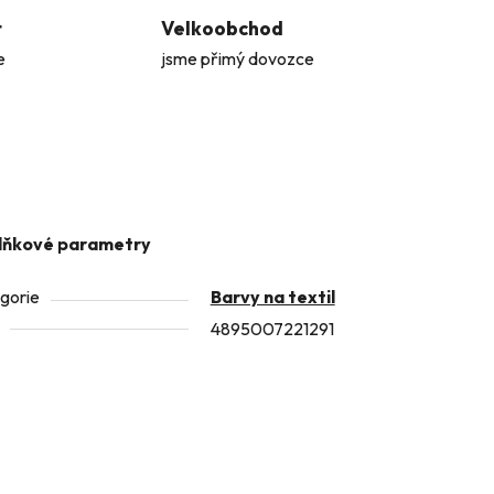
t
Velkoobchod
e
jsme přimý dovozce
lňkové parametry
gorie
Barvy na textil
4895007221291