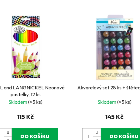
L and LANGNICKEL Neonové
Akvarelový set 28 ks + štětec
pastelky, 12 ks
Skladem
(>5 ks)
Skladem
(>5 ks)
115 Kč
145 Kč
DO KOŠÍKU
DO KOŠÍKU