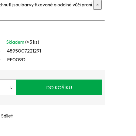
hnutí jsou barvy fixované a odolné vůči praní.
Skladem
(>5 ks)
4895007221291
FF009D
DO KOŠÍKU
Sdílet