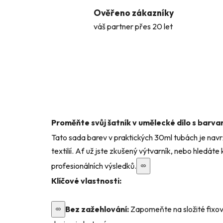
Ověřeno zákazníky
váš partner přes 20 let
Proměňte svůj šatník v umělecké dílo s barvam
Tato sada barev v praktických 30ml tubách je nav
textilií. Ať už jste zkušený výtvarník, nebo hledáte
profesionálních výsledků.
Klíčové vlastnosti:
Bez zažehlování:
Zapomeňte na složité fixov