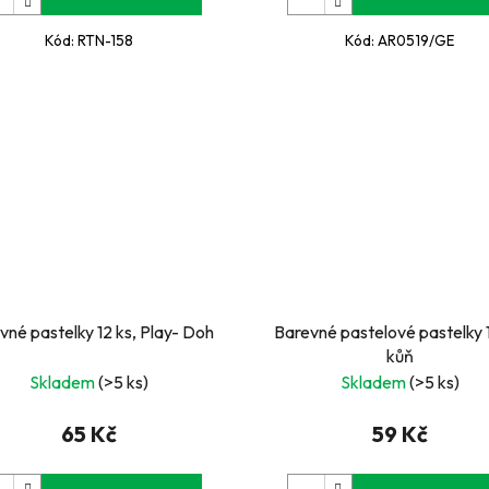
Kód:
RTN-158
Kód:
AR0519/GE
vné pastelky 12 ks, Play- Doh
Barevné pastelové pastelky 1
kůň
Skladem
(>5 ks)
Skladem
(>5 ks)
65 Kč
59 Kč