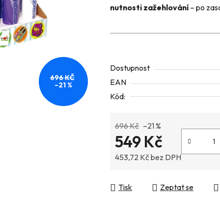
nutnosti zažehlování
– po zasc
5
hvězdiček.
Dostupnost
696 KČ
EAN
–21 %
Kód:
696 Kč
–21 %
549 Kč
453,72 Kč bez DPH
Měrná cena:
Tisk
Zeptat se