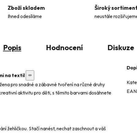
Zboží skladem
Široký sortimen
Ihned odesíláme
neustále rozšiřujem
Popis
Hodnocení
Diskuze
Dop
i na textil
Kate
ržena pro snadné a zábavné tvoření na různé druhy
EAN
 kreativní aktivitu pro děti, s těmito barvami dosáhnete
ání žehličkou. Stačí nanést, nechat zaschnout a váš