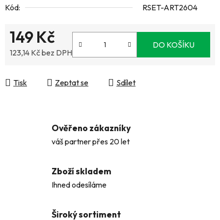
Kód:
RSET-ART2604
149 Kč
DO KOŠÍKU
123,14 Kč bez DPH
Měrná cena:
Tisk
Zeptat se
Sdílet
Ověřeno zákazníky
váš partner přes 20 let
Zboží skladem
Ihned odesíláme
Široký sortiment