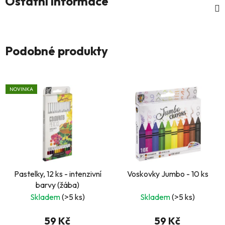
Ostatní informace
Podobné produkty
NOVINKA
Pastelky, 12 ks - intenzivní
Voskovky Jumbo - 10 ks
barvy (žába)
Skladem
(>5 ks)
Skladem
(>5 ks)
59 Kč
59 Kč