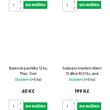
DO KOŠÍKU
DO KOŠÍKU
Barevné pastelky 12 ks,
Sada pro kreslení uhlem
Play- Doh
13 dílná ROYAL and
LANGNICKEL
Skladem
(>5 ks)
Skladem
(>5 ks)
65 Kč
199 Kč
DO KOŠÍKU
DO KOŠÍKU