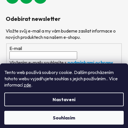
Odebírat newsletter
Vložte svůj e-mail a my vám budeme zasílat informace o
nových produktech na našem e-shopu.
E-mail
Vložením e-mailu souhlasíte s
podmínkami ochrany
osobních údajů
Tento web používá soubory cookie. Dalším procházením
tohoto webu vyjadřujete souhlas s jejich používáním.. Více
PŘIHLÁSIT SE
informací
zde
.
Nastavení
Vytvořil Shoptet
&
PekneWeby
Souhlasím
Copyright 2026
Výtvarné hračky
. Všechna práva
vyhrazena.