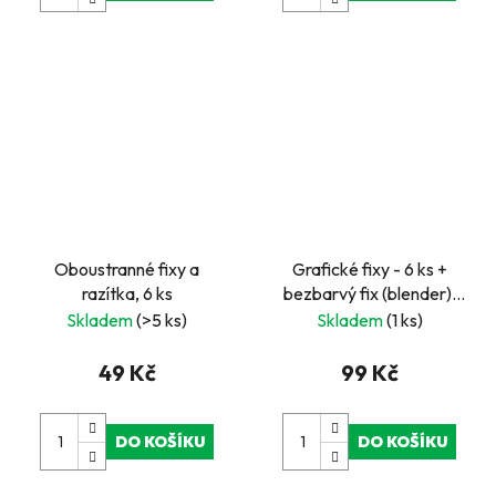
Oboustranné fixy a
Grafické fixy - 6 ks +
razítka, 6 ks
bezbarvý fix (blender),
stone
Skladem
(>5 ks)
Skladem
(1 ks)
49 Kč
99 Kč
DO KOŠÍKU
DO KOŠÍKU