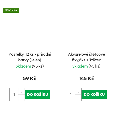
NOVINKA
Pastelky, 12 ks - přírodní
Akvarelové štětcové
barvy (jelen)
fixy,8ks + štětec
Skladem
(>5 ks)
Skladem
(>5 ks)
59 Kč
145 Kč
DO KOŠÍKU
DO KOŠÍKU