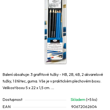
0,0
z
5
hvězdiček.
Balení obsahuje: 3 grafitové tužky - HB, 2B, 4B, 2 akvarelové
tužky, 1 štětec, guma. Vše je v praktickém plechovém boxu.
Velikost boxu 5 x 22 x 1,5 cm. ...
Dostupnost
Skladem
(>5 ks)
EAN
90672062604