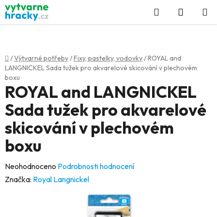
Přejít
Hledat
NÁKUP
na
KOŠÍK
obsah
Domů
/
Výtvarné potřeby
/
Fixy, pastelky, vodovky
/
ROYAL and
LANGNICKEL Sada tužek pro akvarelové skicování v plechovém
boxu
ROYAL and LANGNICKEL
Sada tužek pro akvarelové
skicování v plechovém
boxu
Průměrné
Neohodnoceno
Podrobnosti hodnocení
hodnocení
Značka:
Royal Langnickel
produktu
je