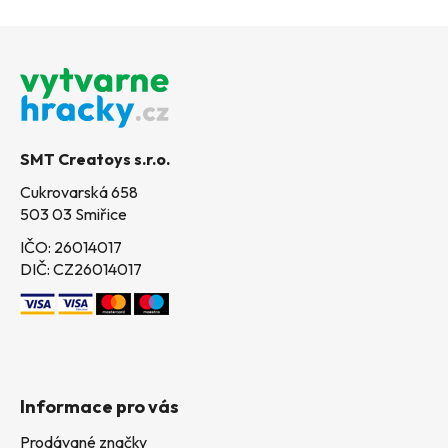
Z
á
p
a
t
SMT Creatoys s.r.o.
í
Cukrovarská 658
503 03 Smiřice
IČO: 26014017
DIČ: CZ26014017
Informace pro vás
Prodávané značky