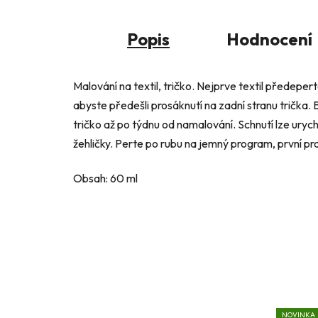
Popis
Hodnocení
Malování na textil, tričko. Nejprve textil předepert
abyste předešli prosáknutí na zadní stranu trička.
tričko až po týdnu od namalování. Schnutí lze urych
žehličky. Perte po rubu na jemný program, první pr
Obsah: 60 ml
NOVINKA