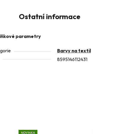
Ostatní informace
lňkové parametry
gorie
Barvy na textil
8595146112431
NOVINKA