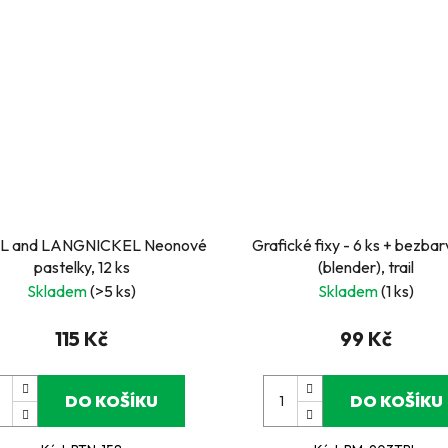
L and LANGNICKEL Neonové
Grafické fixy - 6 ks + bezbar
pastelky, 12 ks
(blender), trail
Skladem
(>5 ks)
Skladem
(1 ks)
115 Kč
99 Kč
DO KOŠÍKU
DO KOŠÍKU