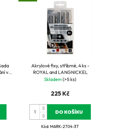
Sada
Akrylové fixy, stříbrné, 4 ks -
ání v
ROYAL and LANGNICKEL
Skladem
(>5 ks)
225 Kč
DO KOŠÍKU
Kód:
MARK-2704-3T