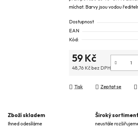
míchat. Barvy jsou vodou ředitel
z
5
Dostupnost
hvězdiček.
EAN
Kód:
59 Kč
48,76 Kč bez DPH
Měrná cena:
Tisk
Zeptat se
Zboží skladem
Široký sortimen
Ihned odesíláme
neustále rozšiřujem