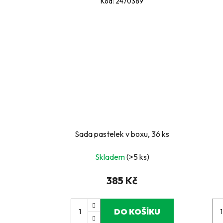
Kód:
2470389
Sada pastelek v boxu, 36 ks
Skladem
(>5 ks)
385 Kč
DO KOŠÍKU