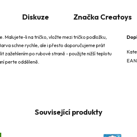
Diskuze
Značka
Creatoys
e. Malujete-li na tričko, vložte mezi tričko podložku,
Dop
 Barva schne rychle, ale i přesto doporučujeme prát
Kate
lit zažehlením po rubové straně - použijte nižší teplotu
EAN
aní perte odděleně.
Související produkty