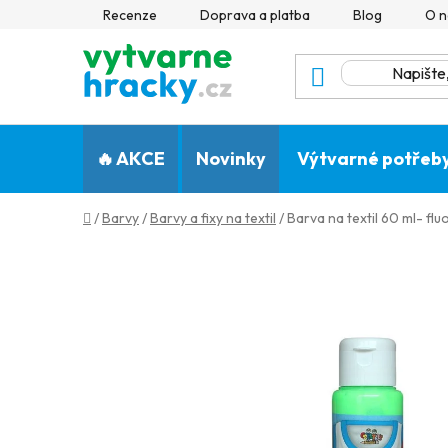
Přejít
Recenze
Doprava a platba
Blog
O n
na
obsah
🔥 AKCE
Novinky
Výtvarné potřeb
Domů
/
Barvy
/
Barvy a fixy na textil
/
Barva na textil 60 ml- fl