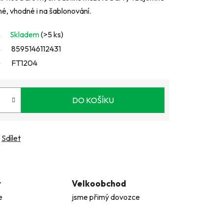
né, vhodné i na šablonování.
Skladem
(>5 ks)
8595146112431
FT1204
DO KOŠÍKU
Sdílet
t
Velkoobchod
e
jsme přimý dovozce