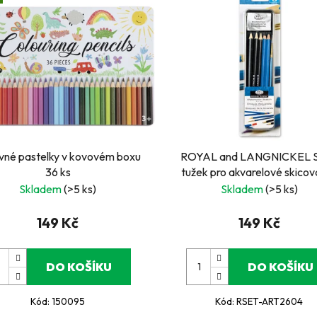
vné pastelky v kovovém boxu
ROYAL and LANGNICKEL 
36 ks
tužek pro akvarelové skicov
plechovém boxu
Skladem
(>5 ks)
Skladem
(>5 ks)
149 Kč
149 Kč
DO KOŠÍKU
DO KOŠÍKU
Kód:
150095
Kód:
RSET-ART2604