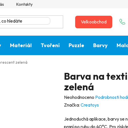
ás
Kontakty
Velkoobchod
y
Materiál
Tvoření
Puzzle
Barvy
Malo
uorescent zelená
Barva na texti
zelená
Průměrné
Neohodnoceno
Podrobnosti hod
hodnocení
Značka:
Creatoys
produktu
Jednoduchá aplikace, barvy se 
je
praní po rubu do 40
°C
. Pro získ
0,0