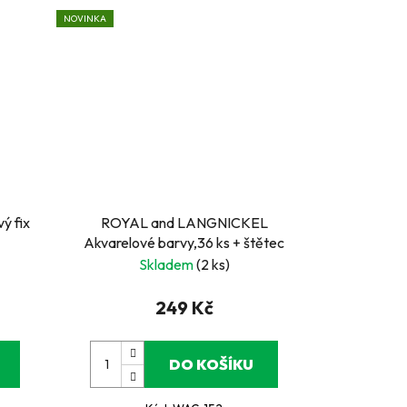
NOVINKA
vý fix
ROYAL and LANGNICKEL
Akvarelové barvy,36 ks + štětec
Skladem
(2 ks)
249 Kč
DO KOŠÍKU