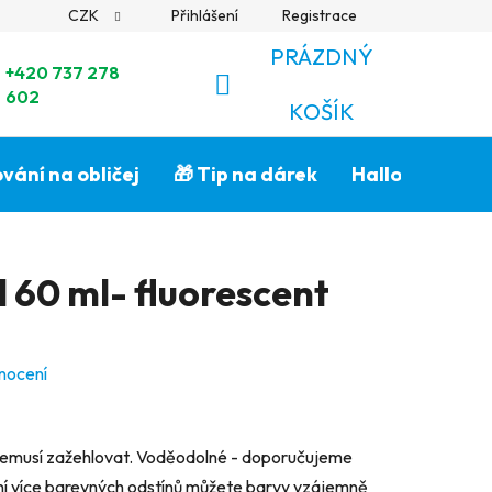
CZK
Přihlášení
Registrace
PRÁZDNÝ
+420 737 278
602
NÁKUPNÍ
KOŠÍK
KOŠÍK
vání na obličej
🎁 Tip na dárek
Halloween🎃
l 60 ml- fluorescent
nocení
nemusí zažehlovat. Voděodolné - doporučujeme
ání více barevných odstínů můžete barvy vzájemně