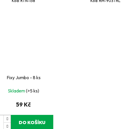
Kód:
RTN-158
Kód:
RM-903TRL
Fixy Jumbo - 8 ks
Skladem
(>5 ks)
59 Kč
DO KOŠÍKU