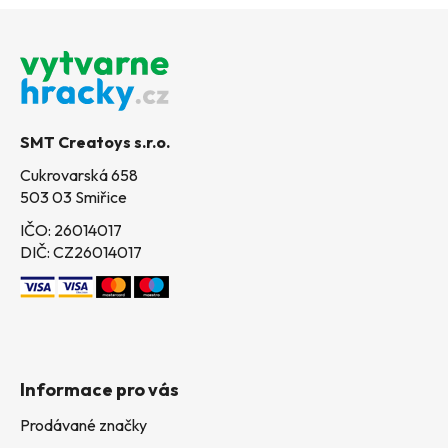
Z
á
p
a
t
SMT Creatoys s.r.o.
í
Cukrovarská 658
503 03 Smiřice
IČO: 26014017
DIČ: CZ26014017
Informace pro vás
Prodávané značky