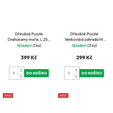
Dřevěné Puzzle
Dřevěné Puzzle
Drahokamy moře, L 250
Venkovská zahrada M,
dílků
200 dílků
Skladem
(1 ks)
Skladem
(3 ks)
399 Kč
299 Kč
DO KOŠÍKU
DO KOŠÍKU
AKCE
AKCE