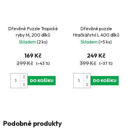
Dřevěné Puzzle Tropické
Dřevěné puzzle
ryby M, 200 dílků
Hračkářství L 400 dílků
Skladem
(2 ks)
Skladem
(>5 ks)
169 Kč
249 Kč
299 Kč
399 Kč
(–43 %)
(–37 %)
DO KOŠÍKU
DO KOŠÍKU
Podobné produkty