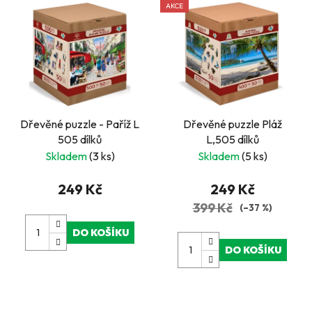
AKCE
Dřevěné puzzle - Paříž L
Dřevěné puzzle Pláž
505 dílků
L,505 dílků
Skladem
(3 ks)
Skladem
(5 ks)
249 Kč
249 Kč
399 Kč
(–37 %)
DO KOŠÍKU
DO KOŠÍKU