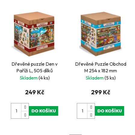
Dřevěné puzzle Den v
Dřevěné Puzzle Obchod
Paříži L, 505 dílků
M 254 x 182 mm
Skladem
(4 ks)
Skladem
(5 ks)
249 Kč
299 Kč
DO KOŠÍKU
DO KOŠÍKU