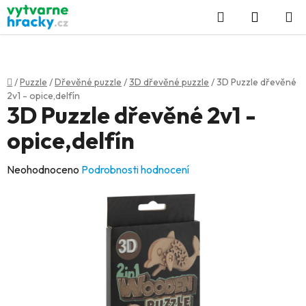
Přejít
Hledat
NÁKUP
na
KOŠÍK
obsah
Domů
/
Puzzle
/
Dřevěné puzzle
/
3D dřevěné puzzle
/
3D Puzzle dřevěné
2v1 - opice,delfín
3D Puzzle dřevěné 2v1 -
opice,delfín
Průměrné
Neohodnoceno
Podrobnosti hodnocení
hodnocení
produktu
je
0,0
z
5
hvězdiček.