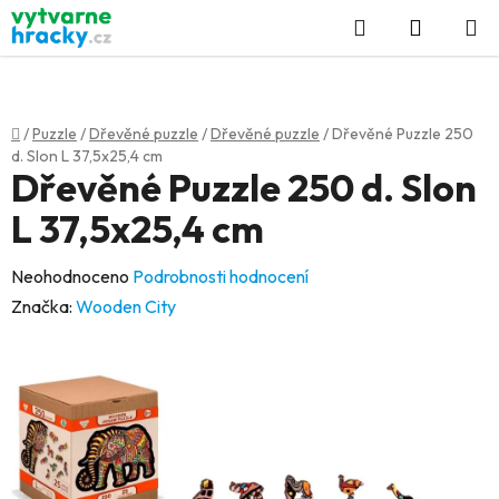
Přejít
Hledat
NÁKUP
na
KOŠÍK
obsah
Domů
/
Puzzle
/
Dřevěné puzzle
/
Dřevěné puzzle
/
Dřevěné Puzzle 250
d. Slon L 37,5x25,4 cm
Dřevěné Puzzle 250 d. Slon
L 37,5x25,4 cm
Průměrné
Neohodnoceno
Podrobnosti hodnocení
hodnocení
Značka:
Wooden City
produktu
je
0,0
z
5
hvězdiček.