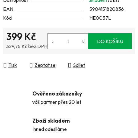
Dostupnost
Skladem
(2 ks)
EAN
5904151820836
Kód:
HE0037L
399 Kč
DO KOŠÍKU
329,75 Kč bez DPH
Měrná cena:
Tisk
Zeptat se
Sdílet
Ověřeno zákazníky
váš partner přes 20 let
Zboží skladem
Ihned odesíláme