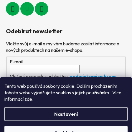
Odebírat newsletter
Vložte svůj e-mail a my vám budeme zasílat informace o
nových produktech na našem e-shopu.
E-mail
Vložením e-mailu souhlasíte s
podmínkami ochrany
osobních údajů
Tento web používá soubory cookie. Dalším procházením
tohoto webu vyjadřujete souhlas s jejich používáním.. Více
PŘIHLÁSIT SE
informací
zde
.
Nastavení
Vytvořil Shoptet
&
PekneWeby