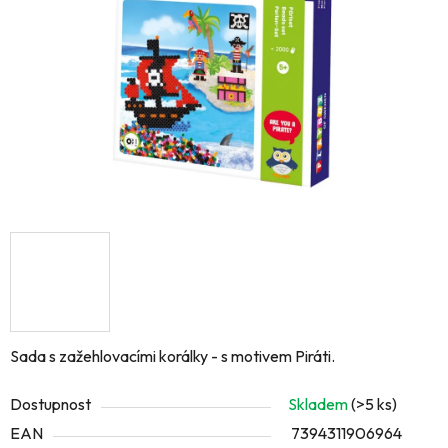
hvězdiček.
Sada s zažehlovacími korálky - s motivem Piráti.
Dostupnost
Skladem
(>5 ks)
EAN
7394311906964