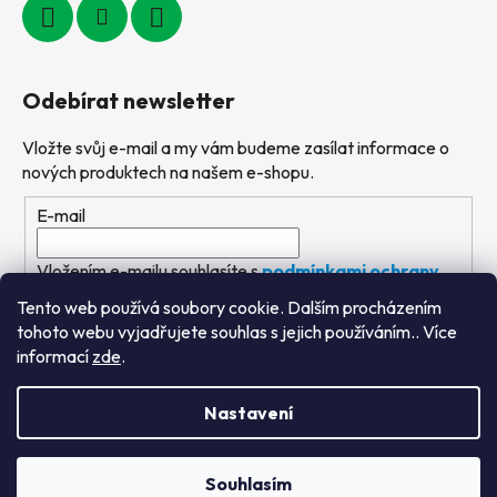
Odebírat newsletter
Vložte svůj e-mail a my vám budeme zasílat informace o
nových produktech na našem e-shopu.
E-mail
Vložením e-mailu souhlasíte s
podmínkami ochrany
osobních údajů
Tento web používá soubory cookie. Dalším procházením
tohoto webu vyjadřujete souhlas s jejich používáním.. Více
PŘIHLÁSIT SE
informací
zde
.
Nastavení
Vytvořil Shoptet
&
PekneWeby
Souhlasím
Copyright 2026
Výtvarné hračky
. Všechna práva