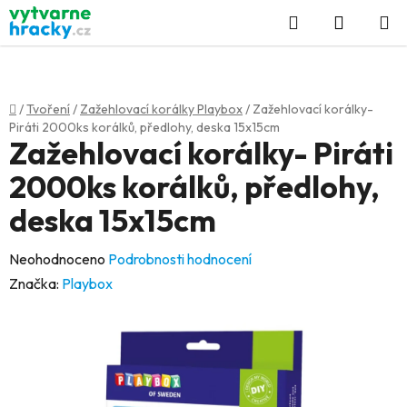
Přejít
Hledat
NÁKUP
na
KOŠÍK
obsah
Domů
/
Tvoření
/
Zažehlovací korálky Playbox
/
Zažehlovací korálky-
Piráti 2000ks korálků, předlohy, deska 15x15cm
Zažehlovací korálky- Piráti
2000ks korálků, předlohy,
deska 15x15cm
Průměrné
Neohodnoceno
Podrobnosti hodnocení
hodnocení
Značka:
Playbox
produktu
je
0,0
z
5