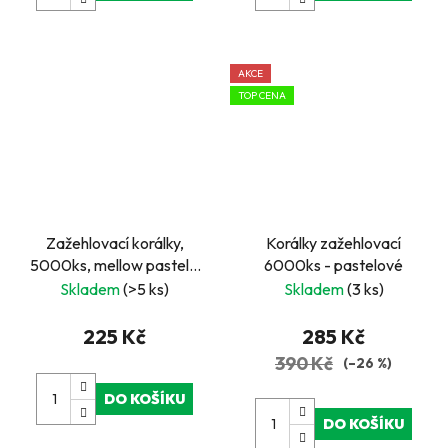
AKCE
TOP CENA
Zažehlovací korálky,
Korálky zažehlovací
5000ks, mellow pastel -
6000ks - pastelové
kbelík
Skladem
(>5 ks)
Skladem
(3 ks)
225 Kč
285 Kč
390 Kč
(–26 %)
DO KOŠÍKU
DO KOŠÍKU