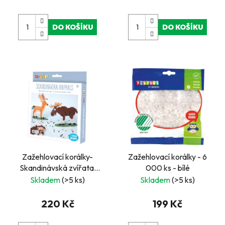
DO KOŠÍKU
DO KOŠÍKU
Zažehlovací korálky-
Zažehlovací korálky - 6
Skandinávská zvířata,
000 ks - bílé
2400ks korálků,
Skladem
(>5 ks)
Skladem
(>5 ks)
předlohy, deska 15x15cm
220 Kč
199 Kč