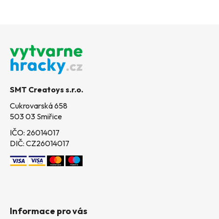
Z
á
p
a
t
SMT Creatoys s.r.o.
í
Cukrovarská 658
503 03 Smiřice
IČO: 26014017
DIČ: CZ26014017
Informace pro vás