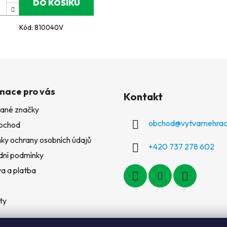
DO KOŠÍKU
Kód:
810040V
mace pro vás
Kontakt
ané značky
obchod
@
vytvarnehrac
bchod
ky ochrany osobních údajů
+420 737 278 602
ní podmínky
a a platba
ty