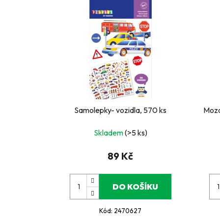
Samolepky- vozidla, 570 ks
Moza
Skladem
(>5 ks)
89 Kč
DO KOŠÍKU
Kód:
2470627