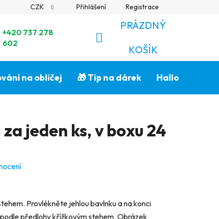
CZK
Přihlášení
Registrace
PRÁZDNÝ
+420 737 278
602
NÁKUPNÍ
KOŠÍK
KOŠÍK
vání na obličej
🎁 Tip na dárek
Halloween🎃
 za jeden ks, v boxu 24
nocení
tehem. Provlékněte jehlou bavlnku a na konci
ek podle předlohy křížkovým stehem. Obrázek