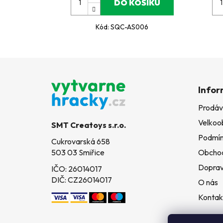
DO KOŠÍKU
Kód:
SQC-AS006
Z
á
Infor
p
Prodáv
a
Velkoo
t
SMT Creatoys s.r.o.
í
Podmín
Cukrovarská 658
503 03 Smiřice
Obchod
Doprav
IČO: 26014017
DIČ: CZ26014017
O nás
Kontak