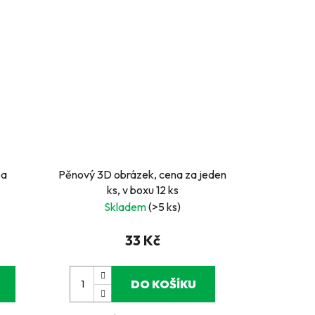
ba
Pěnový 3D obrázek, cena za jeden
ks, v boxu 12 ks
Skladem
(>5 ks)
33 Kč
DO KOŠÍKU