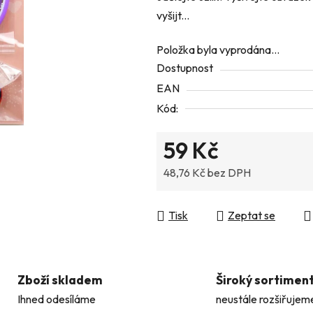
vyšijt...
z
5
Položka byla vyprodána…
hvězdiček.
Dostupnost
EAN
Kód:
59 Kč
48,76 Kč bez DPH
Měrná cena:
Tisk
Zeptat se
Zboží skladem
Široký sortimen
Ihned odesíláme
neustále rozšiřujem