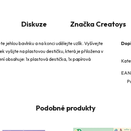
Diskuze
Značka
Creatoys
 jehlou bavlnku a na konci udělejte uzlík. Vyšívejte
Dop
vyšijte na plastovou destičku, která je přiložena v
í obsahuje: 1x plastová destička, 1x papírová
Kate
EAN
P
Podobné produkty