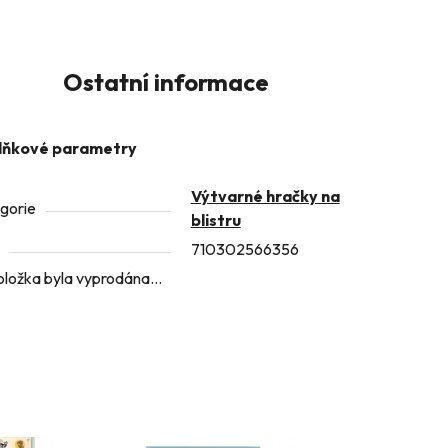
Ostatní informace
lňkové parametry
Výtvarné hračky na
gorie
blistru
710302566356
oložka byla vyprodána…