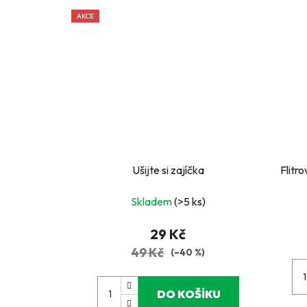
AKCE
Ušijte si zajíčka
Flitr
Skladem
(>5 ks)
29 Kč
49 Kč
(–40 %)
DO KOŠÍKU