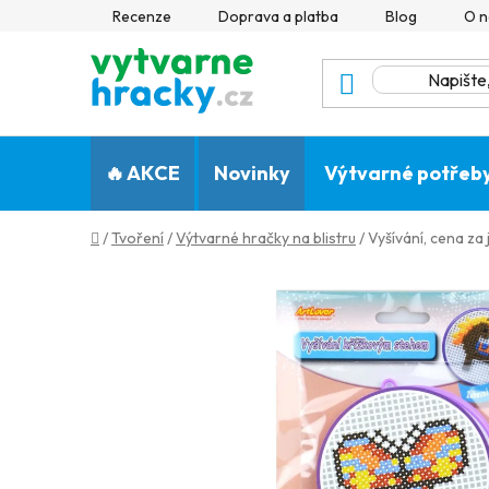
Přejít
Recenze
Doprava a platba
Blog
O n
na
obsah
🔥 AKCE
Novinky
Výtvarné potřeb
Domů
/
Tvoření
/
Výtvarné hračky na blistru
/
Vyšívání, cena za 