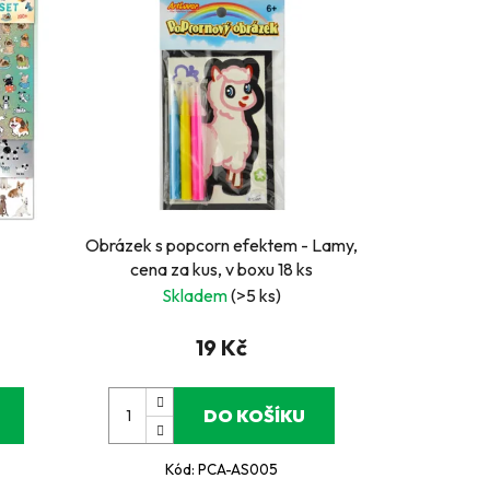
Obrázek s popcorn efektem - Lamy,
cena za kus, v boxu 18 ks
Skladem
(>5 ks)
19 Kč
DO KOŠÍKU
Kód:
PCA-AS005