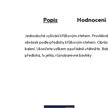
Popis
Hodnocení
Jednoduché vyšívání křížkovým stehem. Provlékněte
obrázek podle předlohy křížkovým stehem. Obrázek 
balení. Ukončete uzlíkem a pořádně utáhněte. Balen
předloha, 1x jehla, různobarevné bavlnky