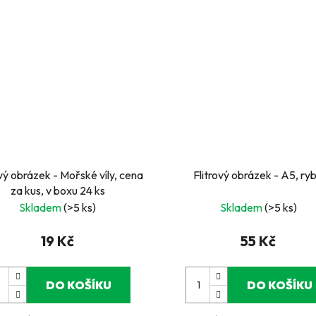
ový obrázek - Mořské víly, cena
Flitrový obrázek - A5, ry
za kus, v boxu 24 ks
Skladem
(>5 ks)
Skladem
(>5 ks)
19 Kč
55 Kč
DO KOŠÍKU
DO KOŠÍKU