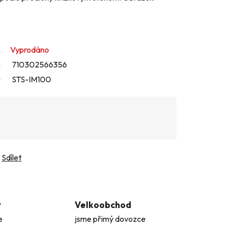
Vyprodáno
710302566356
STS-IM100
Sdílet
t
Velkoobchod
e
jsme přimý dovozce