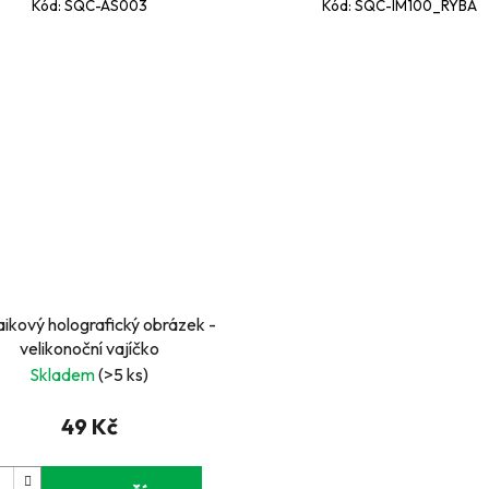
Kód:
SQC-AS003
Kód:
SQC-IM100_RYBA
ikový holografický obrázek -
velikonoční vajíčko
Skladem
(>5 ks)
49 Kč