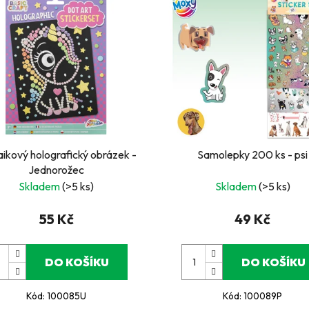
ikový holografický obrázek -
Samolepky 200 ks - psi
Jednorožec
Skladem
(>5 ks)
Skladem
(>5 ks)
55 Kč
49 Kč
DO KOŠÍKU
DO KOŠÍKU
Kód:
100085U
Kód:
100089P