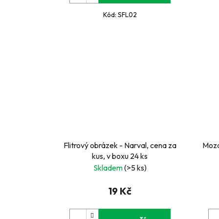
Kód:
SFL02
Flitrový obrázek - Narval, cena za
Moza
kus, v boxu 24 ks
Skladem
(>5 ks)
19 Kč