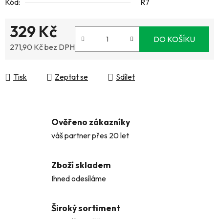
Kód:
R7
329 Kč
DO KOŠÍKU
271,90 Kč bez DPH
Měrná cena:
Tisk
Zeptat se
Sdílet
Ověřeno zákazníky
váš partner přes 20 let
Zboží skladem
Ihned odesíláme
Široký sortiment