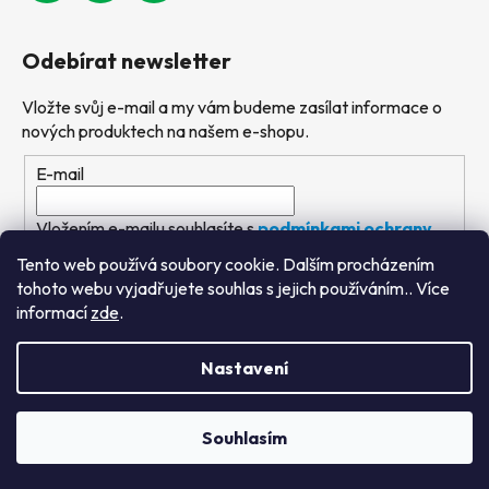
Odebírat newsletter
Vložte svůj e-mail a my vám budeme zasílat informace o
nových produktech na našem e-shopu.
E-mail
Vložením e-mailu souhlasíte s
podmínkami ochrany
osobních údajů
Tento web používá soubory cookie. Dalším procházením
tohoto webu vyjadřujete souhlas s jejich používáním.. Více
PŘIHLÁSIT SE
informací
zde
.
Nastavení
Vytvořil Shoptet
&
PekneWeby
Souhlasím
Copyright 2026
Výtvarné hračky
. Všechna práva
vyhrazena.