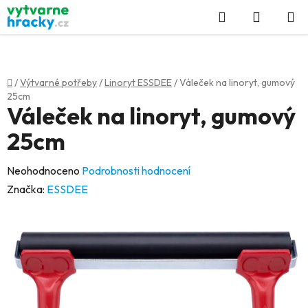
Přejít
Hledat
NÁKUP
na
KOŠÍK
obsah
Domů
/
Výtvarné potřeby
/
Linoryt ESSDEE
/
Váleček na linoryt, gumový
25cm
Váleček na linoryt, gumový
25cm
Průměrné
Neohodnoceno
Podrobnosti hodnocení
hodnocení
Značka:
ESSDEE
produktu
je
0,0
z
5
hvězdiček.