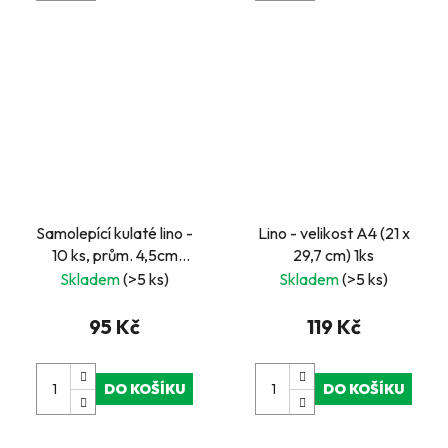
Samolepící kulaté lino -
Lino - velikost A4 (21 x
10 ks, prům. 4,5cm
29,7 cm) 1ks
Master cut
Skladem
(>5 ks)
Skladem
(>5 ks)
95 Kč
119 Kč
DO KOŠÍKU
DO KOŠÍKU