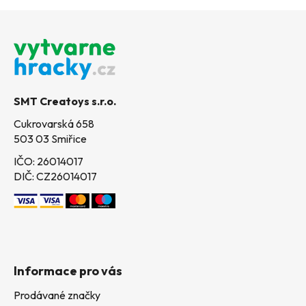
Z
á
p
a
t
SMT Creatoys s.r.o.
í
Cukrovarská 658
503 03 Smiřice
IČO: 26014017
DIČ: CZ26014017
Informace pro vás
Prodávané značky