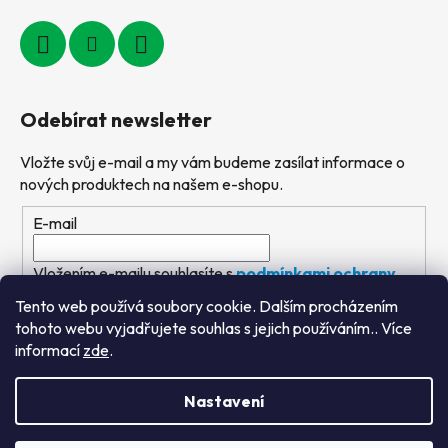
Odebírat newsletter
Vložte svůj e-mail a my vám budeme zasílat informace o
nových produktech na našem e-shopu.
E-mail
Vložením e-mailu souhlasíte s
podmínkami ochrany
osobních údajů
Tento web používá soubory cookie. Dalším procházením
tohoto webu vyjadřujete souhlas s jejich používáním.. Více
PŘIHLÁSIT SE
informací
zde
.
Nastavení