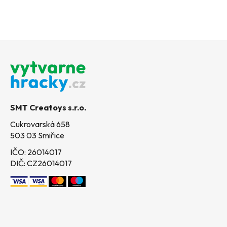
Z
á
p
a
t
SMT Creatoys s.r.o.
í
Cukrovarská 658
503 03 Smiřice
IČO: 26014017
DIČ: CZ26014017