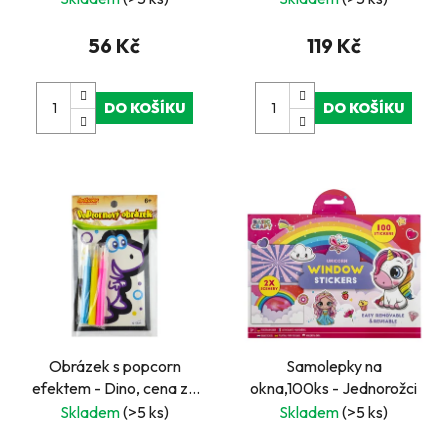
56 Kč
119 Kč
DO KOŠÍKU
DO KOŠÍKU
Obrázek s popcorn
Samolepky na
efektem - Dino, cena za
okna,100ks - Jednorožci
kus, v boxu 18 ks
Skladem
(>5 ks)
Skladem
(>5 ks)