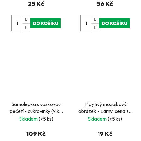
25 Kč
56 Kč
DO KOŠÍKU
DO KOŠÍKU
Samolepka s voskovou
Třpytivý mozaikový
pečetí - cukrovinky (9 ks,
obrázek - Lamy, cena za
Ø 25 - 33 mm)
kus, v boxu 24 ks
Skladem
(>5 ks)
Skladem
(>5 ks)
109 Kč
19 Kč