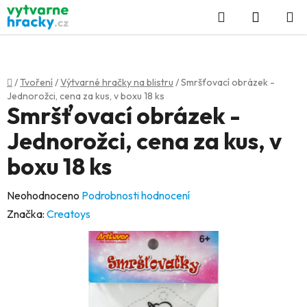
Přejít
Hledat
NÁKUP
na
KOŠÍK
obsah
Domů
/
Tvoření
/
Výtvarné hračky na blistru
/
Smršťovací obrázek -
Jednorožci, cena za kus, v boxu 18 ks
Smršťovací obrázek -
Jednorožci, cena za kus, v
boxu 18 ks
Průměrné
Neohodnoceno
Podrobnosti hodnocení
hodnocení
Značka:
Creatoys
produktu
je
0,0
z
5