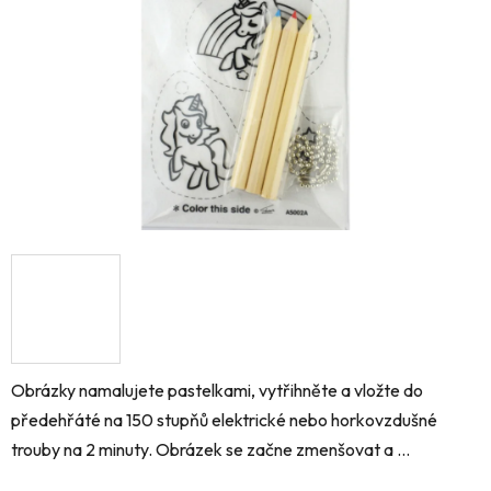
hvězdiček.
Obrázky namalujete pastelkami, vytřihněte a vložte do
předehřáté na 150 stupňů elektrické nebo horkovzdušné
trouby na 2 minuty. Obrázek se začne zmenšovat a ...