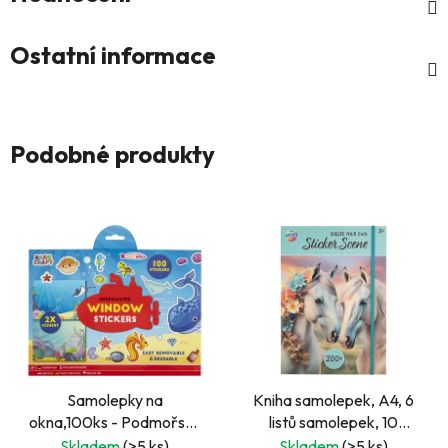
Ostatní informace
Podobné produkty
Samolepky na
Kniha samolepek, A4, 6
okna,100ks - Podmořský
listů samolepek, 10
svět
obrázků
Skladem
(>5 ks)
Skladem
(>5 ks)