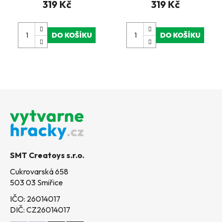
319 Kč
319 Kč
DO KOŠÍKU
DO KOŠÍKU
Z
á
p
a
t
SMT Creatoys s.r.o.
í
Cukrovarská 658
503 03 Smiřice
IČO: 26014017
DIČ: CZ26014017