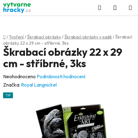
Přejít
Hledat
NÁKUP
na
KOŠÍK
obsah
Domů
/
Tvoření
/
Škrabací obrázky
/
Škrabací obrázky v sadě
/
Škrabací
obrázky 22 x 29 cm - stříbrné, 3ks
Škrabací obrázky 22 x 29
cm - stříbrné, 3ks
Průměrné
Neohodnoceno
Podrobnosti hodnocení
hodnocení
Značka:
Royal Langnickel
produktu
TIP
je
0,0
z
5
hvězdiček.