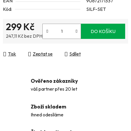
EAN
90672171337
Kód:
SILF-SET
299 Kč
DO KOŠÍKU
247,11 Kč bez DPH
Měrná cena:
Tisk
Zeptat se
Sdílet
Ověřeno zákazníky
váš partner přes 20 let
Zboží skladem
Ihned odesíláme