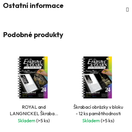
Ostatní informace
Podobné produkty
ROYAL and
Škrabací obrázky v bloku
LANGNICKEL Škrabací
- 12 ks pamětihodnosti
obrázky A5 v bloku 12 ks -
Skladem
(>5 ks)
Skladem
(>5 ks)
mazlíčci