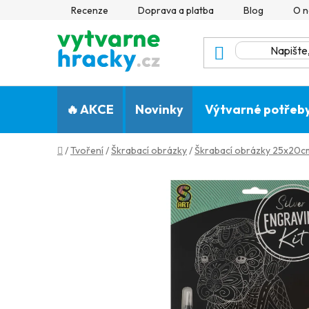
Přejít
Recenze
Doprava a platba
Blog
O n
na
obsah
🔥 AKCE
Novinky
Výtvarné potřeb
Domů
/
Tvoření
/
Škrabací obrázky
/
Škrabací obrázky 25x20cm