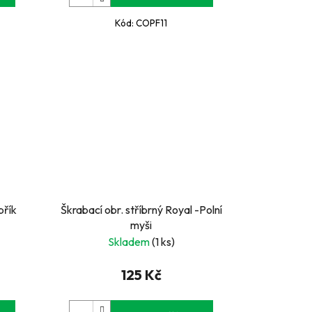
Kód:
COPF11
břík
Škrabací obr. stříbrný Royal -Polní
myši
Skladem
(1 ks)
125 Kč