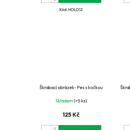
Kód:
HOLO12
Škrabací obrázek- Pes s kočkou
Škra
Skladem
(>5 ks)
125 Kč