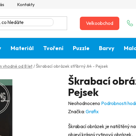
ás
Kontakty
Velkoobchod
y
Materiál
Tvoření
Puzzle
Barvy
Malo
 vhodné od 8 let
/
Škrabací obrázek stříbrný A4 - Pejsek
Škrabací obráz
Pejsek
Průměrné
Neohodnoceno
Podrobnosti hod
hodnocení
Značka:
Grafix
produktu
Škrabací obrázek je natištěný n
je
objeví krásný rytinový obrázek.
0,0