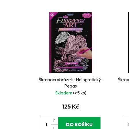
Škrabací obrázek- Holografický-
Škrab
Pegas
Skladem
(>5 ks)
125 Kč
DO KOŠÍKU