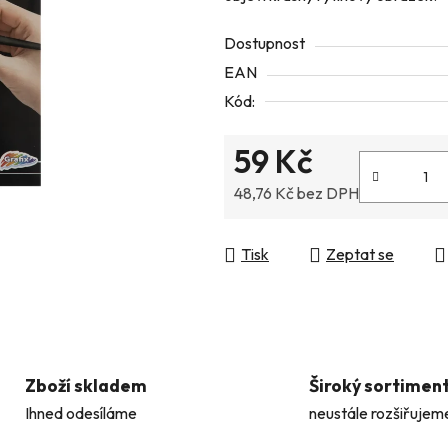
z
Dostupnost
5
EAN
hvězdiček.
Kód:
59 Kč
48,76 Kč bez DPH
Měrná cena:
Tisk
Zeptat se
Zboží skladem
Široký sortimen
Ihned odesíláme
neustále rozšiřujem