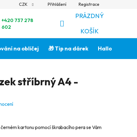
CZK
Přihlášení
Registrace
PRÁZDNÝ
+420 737 278
602
NÁKUPNÍ
KOŠÍK
KOŠÍK
vání na obličej
🎁 Tip na dárek
Halloween🎃
ek stříbrný A4 -
nocení
a černém kartonu pomocí škrabacího pera se Vám