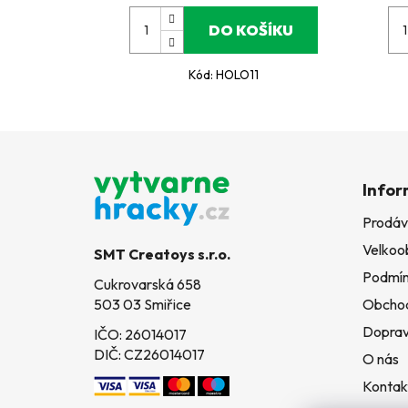
DO KOŠÍKU
Kód:
HOLO11
Z
á
Infor
p
Prodáv
a
Velkoo
t
SMT Creatoys s.r.o.
í
Podmín
Cukrovarská 658
503 03 Smiřice
Obchod
Doprav
IČO: 26014017
DIČ: CZ26014017
O nás
Kontak