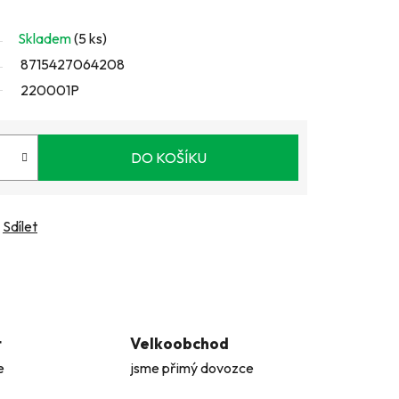
Skladem
(5 ks)
8715427064208
220001P
DO KOŠÍKU
Sdílet
t
Velkoobchod
e
jsme přimý dovozce