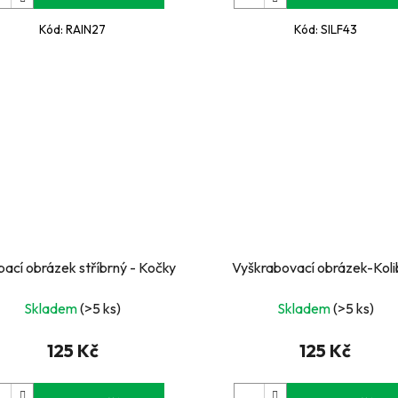
Kód:
RAIN27
Kód:
SILF43
bací obrázek stříbrný - Kočky
Vyškrabovací obrázek-Koli
Skladem
(>5 ks)
Skladem
(>5 ks)
125 Kč
125 Kč