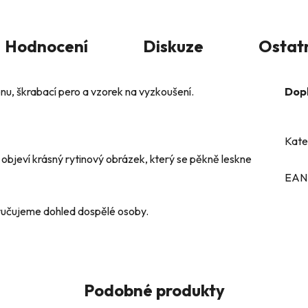
Hodnocení
Diskuze
Ostat
u, škrabací pero a vzorek na vyzkoušení.
Dop
Kate
objeví krásný rytinový obrázek, který se pěkně leskne
EAN
oručujeme dohled dospělé osoby.
Podobné produkty