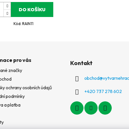
DO KOŠÍKU
Kód:
RAIN11
mace pro vás
Kontakt
ané značky
obchod
@
vytvarnehrac
bchod
ky ochrany osobních údajů
+420 737 278 602
ní podmínky
a a platba
ty