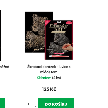
Sněžné
Škrabací obrázek - Lvice s
mládětem
Skladem
(4 ks)
125 Kč
DO KOŠÍKU