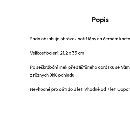
Popis
Sada obsahuje obrázek natištěný na černém karton
Velikost balení: 21,2 x 33 cm
Po seškrábání linek předtištěného obrázku se Vám 
z různých úhlů pohledu.
Nevhodné pro děti do 3 let. Vhodné od 7 let. Dop