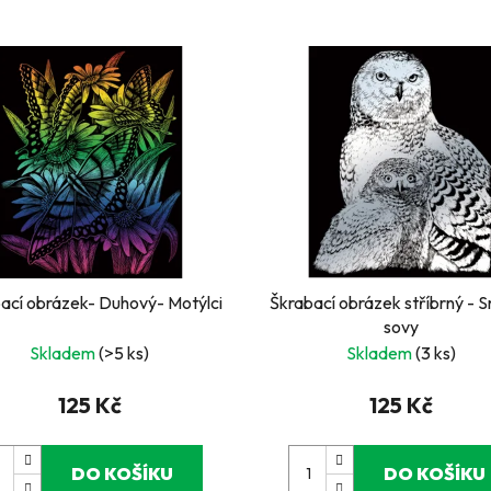
ací obrázek- Duhový- Motýlci
Škrabací obrázek stříbrný - 
sovy
Skladem
(>5 ks)
Skladem
(3 ks)
125 Kč
125 Kč
DO KOŠÍKU
DO KOŠÍKU