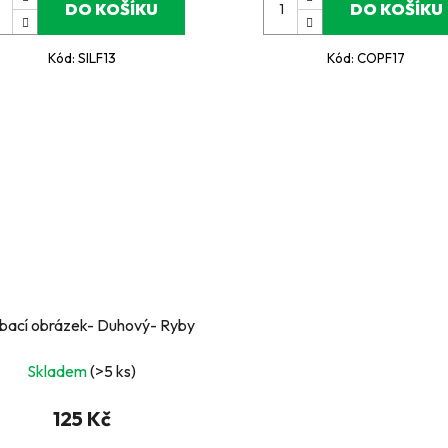
DO KOŠÍKU
DO KOŠÍKU
Kód:
SILF13
Kód:
COPF17
bací obrázek- Duhový- Ryby
Skladem
(>5 ks)
125 Kč