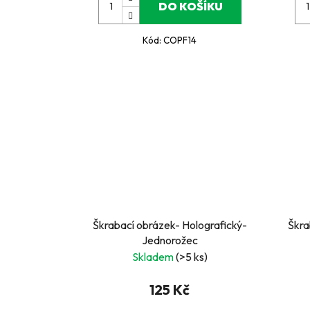
DO KOŠÍKU
Kód:
COPF14
Škrabací obrázek- Holografický-
Škra
Jednorožec
Skladem
(>5 ks)
125 Kč