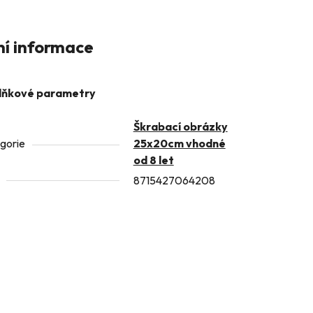
ní informace
lňkové parametry
Škrabací obrázky
gorie
25x20cm vhodné
od 8 let
8715427064208