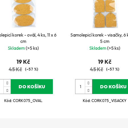
epicí korek - ovál, 4 ks, 11 x 6
Samolepicí korek - visačky, 6 k
cm
5 cm
Skladem
(>5 ks)
Skladem
(>5 ks)
19 Kč
19 Kč
45 Kč
45 Kč
(–57 %)
(–57 %)
DO KOŠÍKU
DO KOŠÍKU
Kód:
CORK075_OVAL
Kód:
CORK075_VISACKY