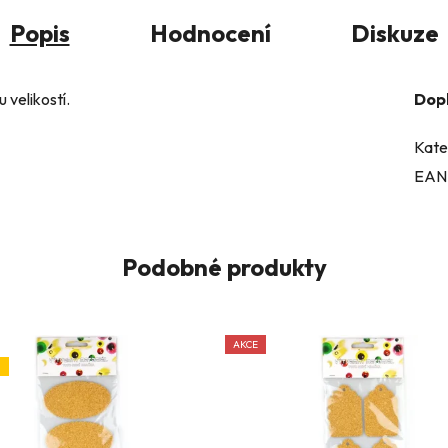
Popis
Hodnocení
Diskuze
 velikostí.
Dop
Kate
EAN
Podobné produkty
AKCE
J