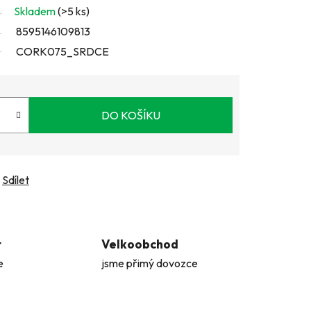
Skladem
(>5 ks)
8595146109813
CORK075_SRDCE
DO KOŠÍKU
Sdílet
t
Velkoobchod
e
jsme přimý dovozce