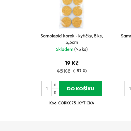
Samolepící korek - kytičky, 8 ks,
Samol
5,3cm
Skladem
(>5 ks)
19 Kč
45 Kč
(–57 %)
DO KOŠÍKU
Kód:
CORK075_KYTICKA
Z