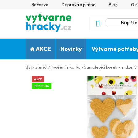
Přejít
Recenze
Doprava a platba
Blog
O n
na
obsah
🔥 AKCE
Novinky
Výtvarné potřeb
Domů
/
Materiál
/
Tvoření z korku
/
Samolepicí korek - srdce, 8 
AKCE
TOP CENA