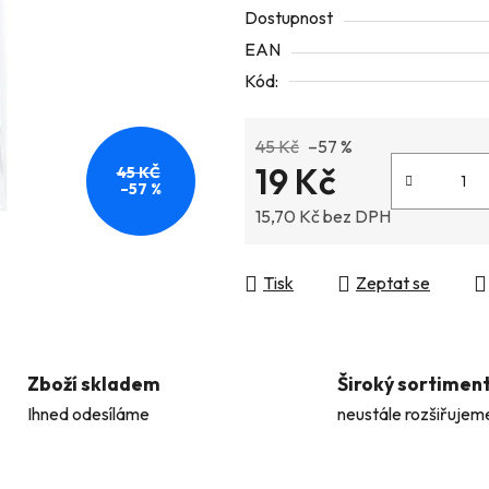
Dostupnost
z
EAN
5
Kód:
hvězdiček.
45 Kč
–57 %
19 Kč
45 KČ
–57 %
15,70 Kč bez DPH
Měrná cena:
Tisk
Zeptat se
Zboží skladem
Široký sortimen
Ihned odesíláme
neustále rozšiřujem