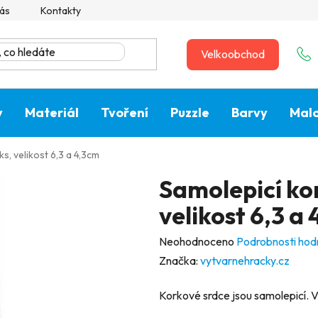
ás
Kontakty
Velkoobchod
y
Materiál
Tvoření
Puzzle
Barvy
Malo
ks, velikost 6,3 a 4,3cm
Samolepicí kor
velikost 6,3 a
Průměrné
Neohodnoceno
Podrobnosti hod
hodnocení
Značka:
vytvarnehracky.cz
produktu
Korkové srdce jsou samolepicí. V b
je
0,0