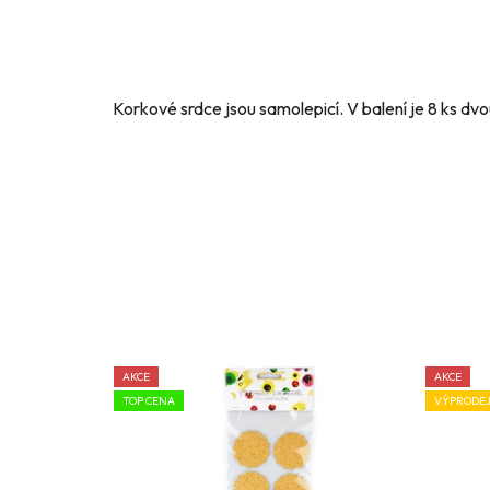
Korkové srdce jsou samolepicí. V balení je 8 ks dvou
AKCE
AKCE
TOP CENA
VÝPRODE