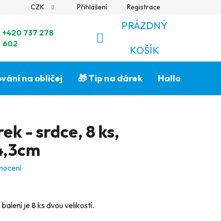
CZK
Přihlášení
Registrace
PRÁZDNÝ
+420 737 278
602
NÁKUPNÍ
KOŠÍK
KOŠÍK
vání na obličej
🎁 Tip na dárek
Halloween🎃
ek - srdce, 8 ks,
 4,3cm
nocení
alení je 8 ks dvou velikostí.