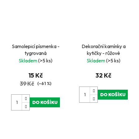
Samolepicí písmenka -
Dekorační kamínky a
tygrovaná
kytičky - růžové
Skladem
(>5 ks)
Skladem
(>5 ks)
15 Kč
32 Kč
39 Kč
(–61 %)
DO KOŠÍKU
DO KOŠÍKU