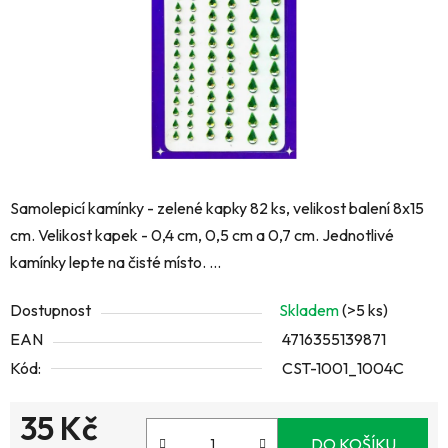
Samolepicí kamínky - zelené kapky 82 ks, velikost balení 8x15
cm. Velikost kapek - 0,4 cm, 0,5 cm a 0,7 cm. Jednotlivé
kamínky lepte na čisté místo. ...
Dostupnost
Skladem
(>5 ks)
EAN
4716355139871
Kód:
CST-1001_1004C
35 Kč
DO KOŠÍKU