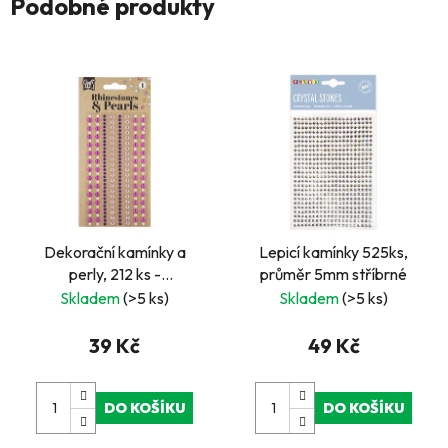
Podobné produkty
Dekorační kamínky a
Lepicí kamínky 525ks,
perly, 212 ks -
průměr 5mm stříbrné
růžovofialové
Skladem
(>5 ks)
Skladem
(>5 ks)
39 Kč
49 Kč
DO KOŠÍKU
DO KOŠÍKU