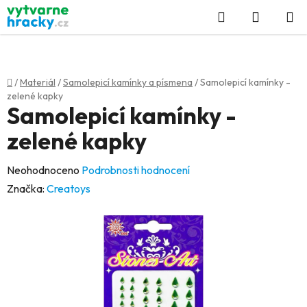
Přejít
Hledat
NÁKUP
na
KOŠÍK
obsah
Domů
/
Materiál
/
Samolepicí kamínky a písmena
/
Samolepicí kamínky -
zelené kapky
Samolepicí kamínky -
zelené kapky
Průměrné
Neohodnoceno
Podrobnosti hodnocení
hodnocení
Značka:
Creatoys
produktu
je
0,0
z
5
hvězdiček.