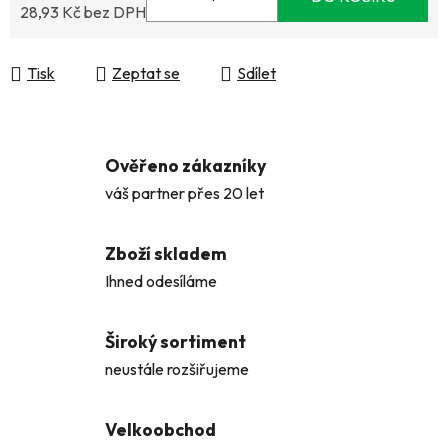
28,93 Kč bez DPH
Měrná cena:
Tisk
Zeptat se
Sdílet
Ověřeno zákazníky
váš partner přes 20 let
Zboží skladem
Ihned odesíláme
Široký sortiment
neustále rozšiřujeme
Velkoobchod