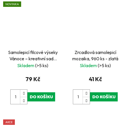
NOVINKA
Samolepicí filcové výseky
Zrcadlová samolepicí
Vánoce – kreativní sada
mozaika, 960 ks - zlatá
pro vánoční tvoření
Skladem
(>5 ks)
Skladem
(>5 ks)
79 Kč
41 Kč
DO KOŠÍKU
DO KOŠÍKU
AKCE