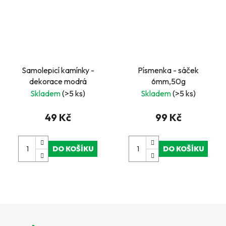
Samolepicí kamínky -
Písmenka - sáček
dekorace modrá
6mm,50g
Skladem
(>5 ks)
Skladem
(>5 ks)
49 Kč
99 Kč
DO KOŠÍKU
DO KOŠÍKU
Z
á