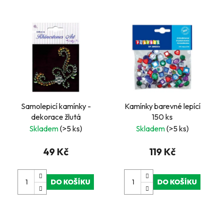
Samolepicí kamínky -
Kamínky barevné lepící
dekorace žlutá
150 ks
Skladem
(>5 ks)
Skladem
(>5 ks)
49 Kč
119 Kč
DO KOŠÍKU
DO KOŠÍKU