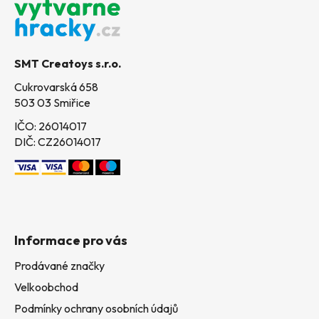
p
a
t
SMT Creatoys s.r.o.
í
Cukrovarská 658
503 03 Smiřice
IČO: 26014017
DIČ: CZ26014017
Informace pro vás
Prodávané značky
Velkoobchod
Podmínky ochrany osobních údajů