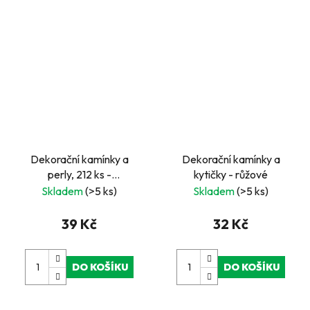
Dekorační kamínky a
Dekorační kamínky a
perly, 212 ks -
kytičky - růžové
modrozelené
Skladem
(>5 ks)
Skladem
(>5 ks)
39 Kč
32 Kč
DO KOŠÍKU
DO KOŠÍKU