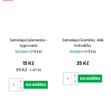
Samolepicí písmenka -
Samolepicí kamínky -bílé
tygrovaná
hvězdičky
Skladem
(>5 ks)
Skladem
(>5 ks)
15 Kč
35 Kč
39 Kč
(–61 %)
DO KOŠÍKU
DO KOŠÍKU