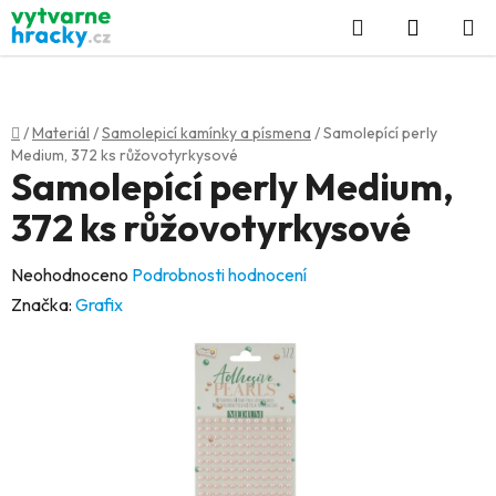
Přejít
Hledat
NÁKUP
na
KOŠÍK
obsah
Domů
/
Materiál
/
Samolepicí kamínky a písmena
/
Samolepící perly
Medium, 372 ks růžovotyrkysové
Samolepící perly Medium,
372 ks růžovotyrkysové
Průměrné
Neohodnoceno
Podrobnosti hodnocení
hodnocení
Značka:
Grafix
produktu
je
0,0
z
5
hvězdiček.