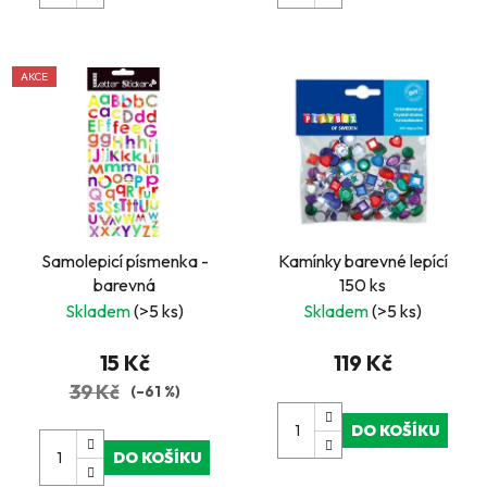
AKCE
Samolepicí písmenka -
Kamínky barevné lepící
barevná
150 ks
Skladem
(>5 ks)
Skladem
(>5 ks)
15 Kč
119 Kč
39 Kč
(–61 %)
DO KOŠÍKU
DO KOŠÍKU