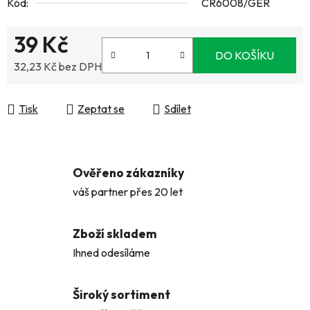
Kód:
CR6008/GER
39 Kč
DO KOŠÍKU
32,23 Kč bez DPH
Měrná cena:
Tisk
Zeptat se
Sdílet
Ověřeno zákazníky
váš partner přes 20 let
Zboží skladem
Ihned odesíláme
Široký sortiment