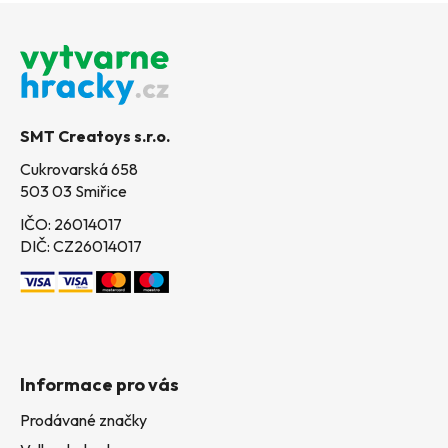
Z
á
p
a
t
SMT Creatoys s.r.o.
í
Cukrovarská 658
503 03 Smiřice
IČO: 26014017
DIČ: CZ26014017
Informace pro vás
Prodávané značky