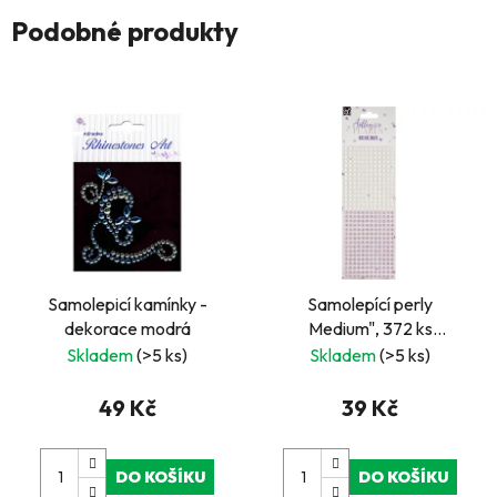
Podobné produkty
Samolepicí kamínky -
Samolepící perly
dekorace modrá
Medium", 372 ks
bílofialové
Skladem
(>5 ks)
Skladem
(>5 ks)
49 Kč
39 Kč
DO KOŠÍKU
DO KOŠÍKU