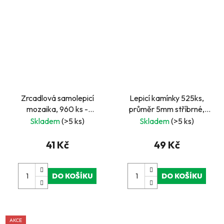
Zrcadlová samolepicí
Lepicí kamínky 525ks,
mozaika, 960 ks -
průměr 5mm stříbrné,
měděná
růžové
Skladem
(>5 ks)
Skladem
(>5 ks)
41 Kč
49 Kč
DO KOŠÍKU
DO KOŠÍKU
AKCE