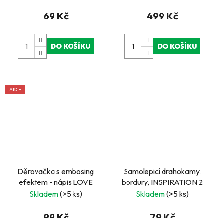
69 Kč
499 Kč
DO KOŠÍKU
DO KOŠÍKU
AKCE
Děrovačka s embosing
Samolepicí drahokamy,
efektem - nápis LOVE
bordury, INSPIRATION 2
Skladem
(>5 ks)
Skladem
(>5 ks)
99 Kč
79 Kč