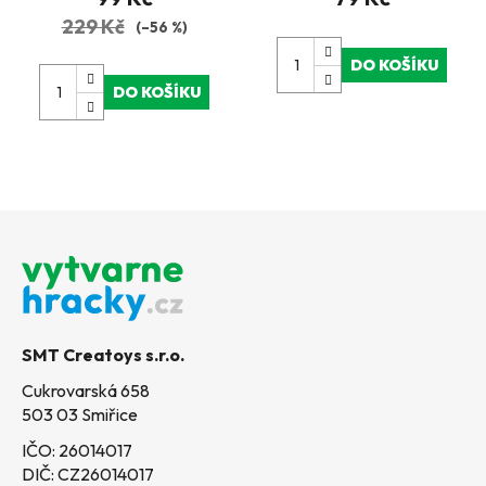
229 Kč
(–56 %)
DO KOŠÍKU
DO KOŠÍKU
Z
á
p
a
t
SMT Creatoys s.r.o.
í
Cukrovarská 658
503 03 Smiřice
IČO: 26014017
DIČ: CZ26014017