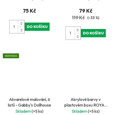
75 Kč
79 Kč
119 Kč
(–33 %)
DO KOŠÍKU
DO KOŠÍKU
NOVINKA
Akvarelové malování, 6
Akrylové barvy v
listů - Gabby's Dollhouse
plastovém boxu ROYAL
and LANGNICKEL
Skladem
(>5 ks)
Skladem
(>5 ks)