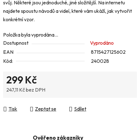
svůj. Některé jsou jednoduché, jiné složitější. Na internetu
najdete spoustu návodů a videí, které vám ukáží, jak vytvořit
konkrétní vzor.
Položka byla vyprodána…
Dostupnost
Vyprodáno
EAN
8715427125602
Kód:
240028
299 Kč
247,11 Kč bez DPH
Měrná cena:
Tisk
Zeptat se
Sdílet
Ověřeno zákazníky