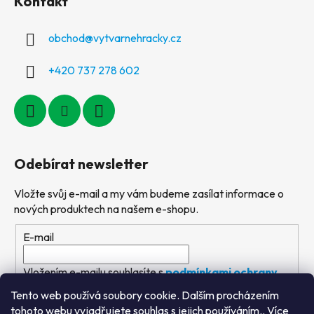
Kontakt
obchod
@
vytvarnehracky.cz
+420 737 278 602
Odebírat newsletter
Vložte svůj e-mail a my vám budeme zasílat informace o
nových produktech na našem e-shopu.
E-mail
Vložením e-mailu souhlasíte s
podmínkami ochrany
osobních údajů
Tento web používá soubory cookie. Dalším procházením
tohoto webu vyjadřujete souhlas s jejich používáním.. Více