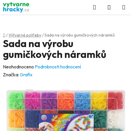
Přejít
Hledat
NÁKUP
na
KOŠÍK
obsah
Domů
/
Výtvarné potřeby
/
Sada na výrobu gumičkových náramků
Sada na výrobu
gumičkových náramků
Průměrné
Neohodnoceno
Podrobnosti hodnocení
hodnocení
Značka:
Grafix
produktu
je
0,0
z
5
hvězdiček.