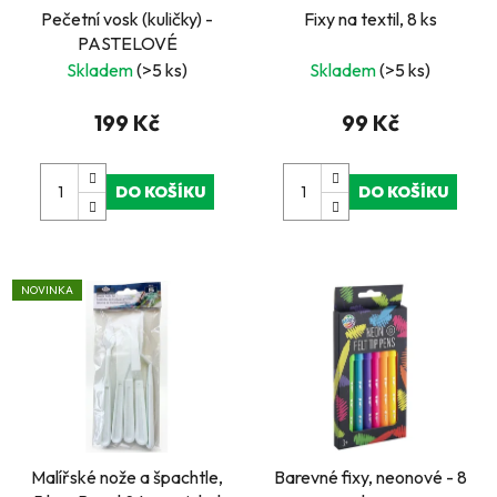
Pečetní vosk (kuličky) -
Fixy na textil, 8 ks
PASTELOVÉ
Skladem
(>5 ks)
Skladem
(>5 ks)
199 Kč
99 Kč
DO KOŠÍKU
DO KOŠÍKU
NOVINKA
Malířské nože a špachtle,
Barevné fixy, neonové - 8