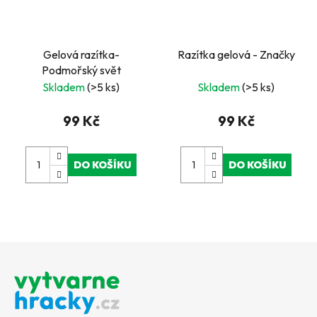
Gelová razítka-
Razítka gelová - Značky
Podmořský svět
Skladem
(>5 ks)
Skladem
(>5 ks)
99 Kč
99 Kč
DO KOŠÍKU
DO KOŠÍKU
Z
á
p
a