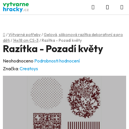
Přejít
Hledat
NÁKUP
na
KOŠÍK
obsah
Domů
/
Výtvarné potřeby
/
Gelová, silikonová razítka dekorativní a pro
děti
/
14x18 cm CS-3
/
Razítka - Pozadí květy
Razítka - Pozadí květy
Průměrné
Neohodnoceno
Podrobnosti hodnocení
hodnocení
Značka:
Creatoys
produktu
je
0,0
z
5
hvězdiček.