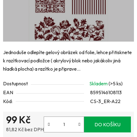
Jednoduše odlepíte gelový obrázek od folie, lehce přitisknete
k razítkovací podložce ( akrylový blok nebo jakákoliv jiná
hladká plocha) a razítko je připrave...
Dostupnost
Skladem
(>5 ks)
EAN
8595146108113
Kód:
CS-3_ER-A22
99 Kč
DO KOŠÍKU
81,82 Kč bez DPH