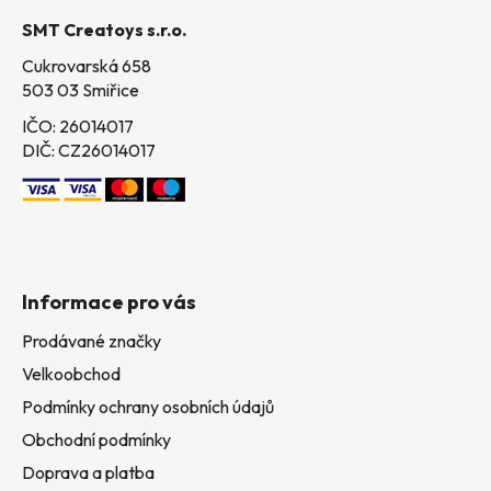
t
SMT Creatoys s.r.o.
í
Cukrovarská 658
503 03 Smiřice
IČO: 26014017
DIČ: CZ26014017
Informace pro vás
Prodávané značky
Velkoobchod
Podmínky ochrany osobních údajů
Obchodní podmínky
Doprava a platba