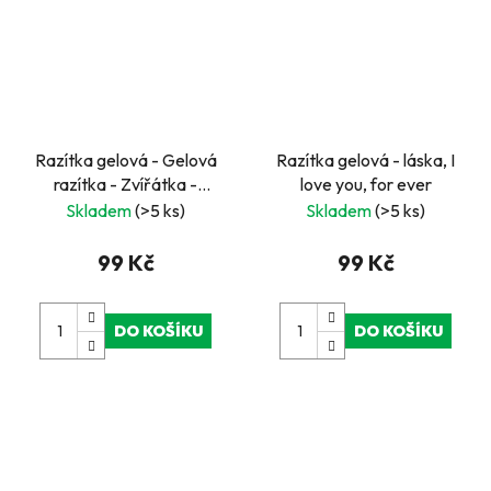
Razítka gelová - Gelová
Razítka gelová - láska, I
razítka - Zvířátka -
love you, for ever
hroch, mýval, žížala, ...
Skladem
(>5 ks)
Skladem
(>5 ks)
99 Kč
99 Kč
DO KOŠÍKU
DO KOŠÍKU