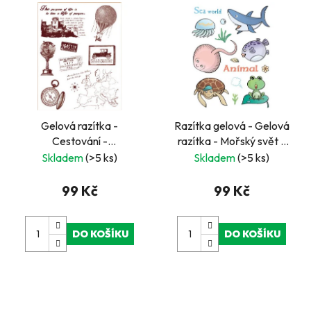
Gelová razítka -
Razítka gelová - Gelová
Cestování -
razítka - Mořský svět -
mapa,balon,globus,...
žralok, želva, rejnok, ...
Skladem
(>5 ks)
Skladem
(>5 ks)
99 Kč
99 Kč
DO KOŠÍKU
DO KOŠÍKU