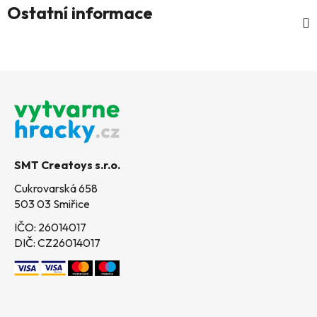
Ostatní informace
Z
á
p
a
t
SMT Creatoys s.r.o.
í
Cukrovarská 658
503 03 Smiřice
IČO: 26014017
DIČ: CZ26014017