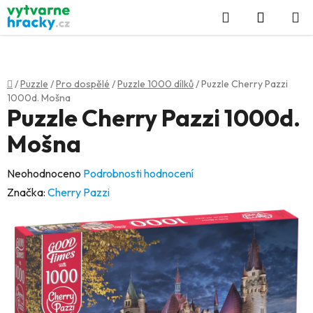
Přejít
Hledat
NÁKUP
na
KOŠÍK
obsah
Domů
/
Puzzle
/
Pro dospělé
/
Puzzle 1000 dílků
/
Puzzle Cherry Pazzi
1000d. Mošna
Puzzle Cherry Pazzi 1000d.
Mošna
Průměrné
Neohodnoceno
Podrobnosti hodnocení
hodnocení
Značka:
Cherry Pazzi
produktu
je
0,0
z
5
hvězdiček.