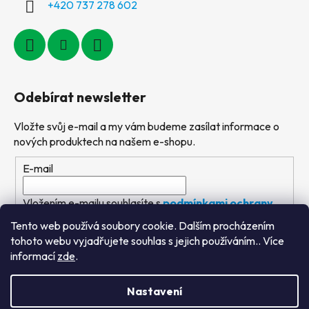
+420 737 278 602
Odebírat newsletter
Vložte svůj e-mail a my vám budeme zasílat informace o
nových produktech na našem e-shopu.
E-mail
Vložením e-mailu souhlasíte s
podmínkami ochrany
osobních údajů
Tento web používá soubory cookie. Dalším procházením
tohoto webu vyjadřujete souhlas s jejich používáním.. Více
PŘIHLÁSIT SE
informací
zde
.
Nastavení