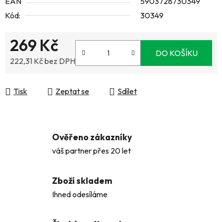
EAN
5903728730349
Kód:
30349
269 Kč
DO KOŠÍKU
222,31 Kč bez DPH
Měrná cena:
Tisk
Zeptat se
Sdílet
Ověřeno zákazníky
váš partner přes 20 let
Zboží skladem
Ihned odesíláme