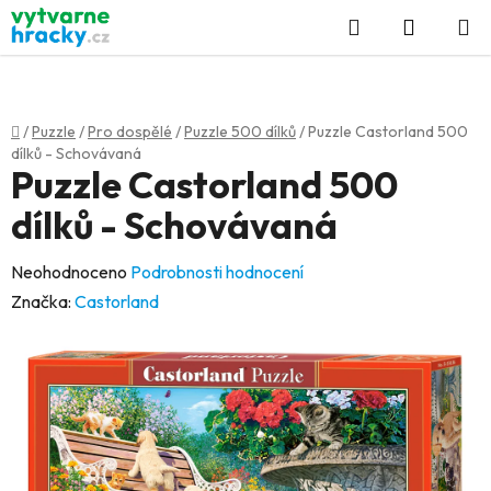
Přejít
Hledat
NÁKUP
na
KOŠÍK
obsah
Domů
/
Puzzle
/
Pro dospělé
/
Puzzle 500 dílků
/
Puzzle Castorland 500
dílků - Schovávaná
Puzzle Castorland 500
dílků - Schovávaná
Průměrné
Neohodnoceno
Podrobnosti hodnocení
hodnocení
Značka:
Castorland
produktu
je
0,0
z
5
hvězdiček.