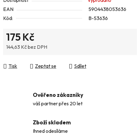
Dostupnost
Vyprodáno
EAN
5904438053636
Kód:
B-53636
175 Kč
144,63 Kč bez DPH
Měrná cena:
Tisk
Zeptat se
Sdílet
Ověřeno zákazníky
váš partner přes 20 let
Zboží skladem
Ihned odesíláme