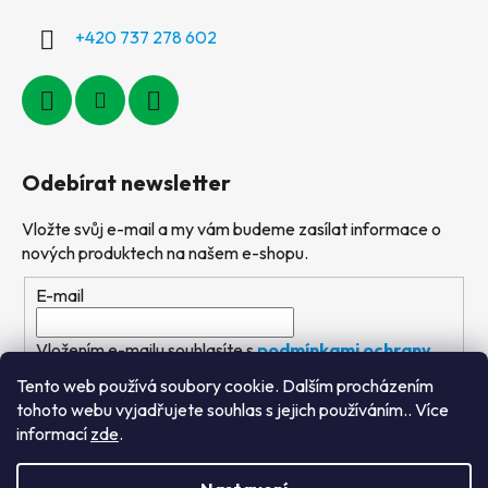
+420 737 278 602
Odebírat newsletter
Vložte svůj e-mail a my vám budeme zasílat informace o
nových produktech na našem e-shopu.
E-mail
Vložením e-mailu souhlasíte s
podmínkami ochrany
osobních údajů
Tento web používá soubory cookie. Dalším procházením
tohoto webu vyjadřujete souhlas s jejich používáním.. Více
PŘIHLÁSIT SE
informací
zde
.