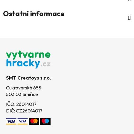
Ostatní informace
Z
á
p
a
t
SMT Creatoys s.r.o.
í
Cukrovarská 658
503 03 Smiřice
IČO: 26014017
DIČ: CZ26014017