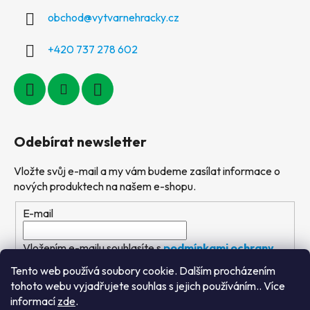
obchod
@
vytvarnehracky.cz
+420 737 278 602
Odebírat newsletter
Vložte svůj e-mail a my vám budeme zasílat informace o
nových produktech na našem e-shopu.
E-mail
Vložením e-mailu souhlasíte s
podmínkami ochrany
osobních údajů
Tento web používá soubory cookie. Dalším procházením
tohoto webu vyjadřujete souhlas s jejich používáním.. Více
PŘIHLÁSIT SE
informací
zde
.