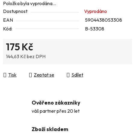
Položka byla vyprodána…
Dostupnost
Vyprodáno
EAN
5904438053308
Kód:
B-53308
175 Kč
144,63 Kč bez DPH
Měrná cena:
Tisk
Zeptat se
Sdílet
Ověřeno zákazníky
váš partner přes 20 let
Zboží skladem