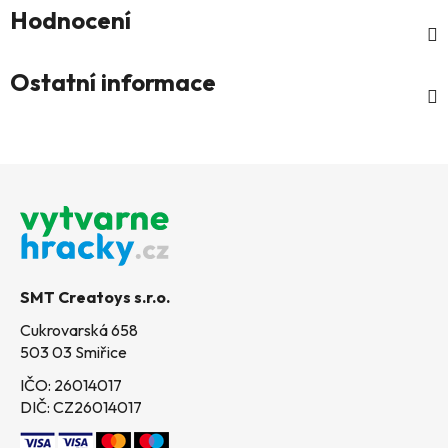
Hodnocení
Ostatní informace
Z
á
p
a
t
SMT Creatoys s.r.o.
í
Cukrovarská 658
503 03 Smiřice
IČO: 26014017
DIČ: CZ26014017