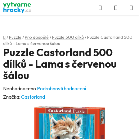
Přejít
Hledat
NÁKUP
na
KOŠÍK
obsah
Domů
/
Puzzle
/
Pro dospělé
/
Puzzle 500 dílků
/
Puzzle Castorland 500
dílků - Lama s červenou šálou
Puzzle Castorland 500
dílků - Lama s červenou
šálou
Průměrné
Neohodnoceno
Podrobnosti hodnocení
hodnocení
Značka:
Castorland
produktu
je
0,0
z
5