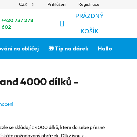
CZK
Přihlášení
Registrace
PRÁZDNÝ
+420 737 278
602
NÁKUPNÍ
KOŠÍK
KOŠÍK
vání na obličej
🎁 Tip na dárek
Halloween🎃
and 4000 dílků -
nocení
zle se skládají z 4000 dílků, které do sebe přesně
získáte požadovaný obrázek. Dílky jsou z ...