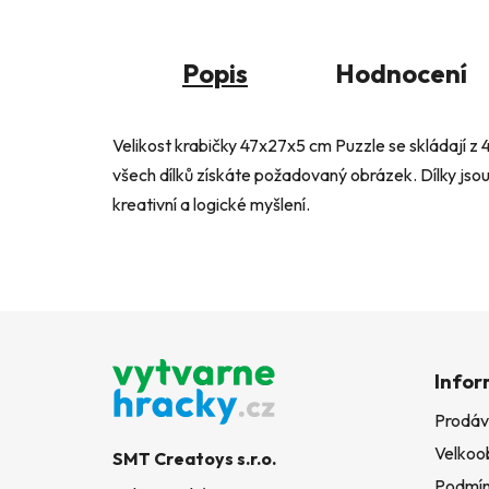
Popis
Hodnocení
Velikost krabičky 47x27x5 cm Puzzle se skládají z 
všech dílků získáte požadovaný obrázek. Dílky jsou 
kreativní a logické myšlení.
Z
á
Infor
p
Prodáv
a
Velkoo
t
SMT Creatoys s.r.o.
Podmín