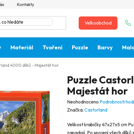
ás
Kontakty
Velkoobchod
y
Materiál
Tvoření
Puzzle
Barvy
Malo
rland 4000 dílků - Majestát hor
Puzzle Castorl
Majestát hor
Průměrné
Neohodnoceno
Podrobnosti hod
hodnocení
Značka:
Castorland
produktu
Velikost krabičky 47x27x5 cm Puz
je
zapadají. Po spojení všech dílků 
0,0