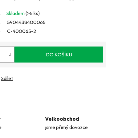
Skladem
(>5 ks)
5904438400065
C-400065-2
DO KOŠÍKU
Sdílet
t
Velkoobchod
e
jsme přimý dovozce