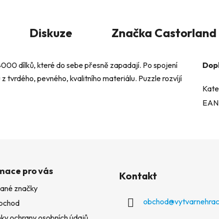
Diskuze
Značka
Castorland
4000 dílků, které do sebe přesně zapadají. Po spojení
Dop
z tvrdého, pevného, kvalitního materiálu. Puzzle rozvíjí
Kate
EAN
mace pro vás
Kontakt
ané značky
obchod
@
vytvarnehrac
bchod
ky ochrany osobních údajů