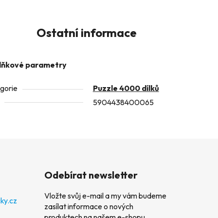
Ostatní informace
lňkové parametry
gorie
Puzzle 4000 dílků
5904438400065
Odebírat newsletter
Vložte svůj e-mail a my vám budeme
ky.cz
zasílat informace o nových
produktech na našem e-shopu.