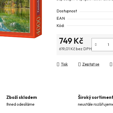
z
Dostupnost
5
EAN
hvězdiček.
Kód:
749 Kč
619,01 Kč bez DPH
Měrná cena:
Tisk
Zeptat se
Zboží skladem
Široký sortimen
Ihned odesíláme
neustále rozšiřujem