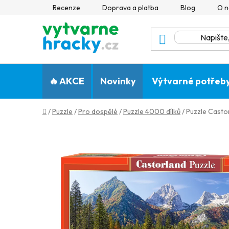
Přejít
Recenze
Doprava a platba
Blog
O n
na
obsah
🔥 AKCE
Novinky
Výtvarné potřeb
Domů
/
Puzzle
/
Pro dospělé
/
Puzzle 4000 dílků
/
Puzzle Casto