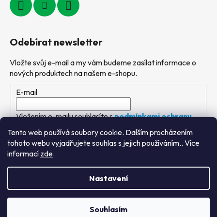
Odebírat newsletter
Vložte svůj e-mail a my vám budeme zasílat informace o
nových produktech na našem e-shopu.
E-mail
Vložením e-mailu souhlasíte s
podmínkami ochrany
osobních údajů
Tento web používá soubory cookie. Dalším procházením
tohoto webu vyjadřujete souhlas s jejich používáním.. Více
PŘIHLÁSIT SE
informací
zde
.
Nastavení
Vytvořil Shoptet
&
PekneWeby
Souhlasím
Copyright 2026
Výtvarné hračky
. Všechna práva