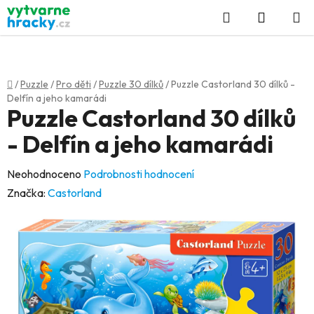
Přejít
Hledat
NÁKUP
na
KOŠÍK
obsah
Domů
/
Puzzle
/
Pro děti
/
Puzzle 30 dílků
/
Puzzle Castorland 30 dílků -
Delfín a jeho kamarádi
Puzzle Castorland 30 dílků
- Delfín a jeho kamarádi
Průměrné
Neohodnoceno
Podrobnosti hodnocení
hodnocení
Značka:
Castorland
produktu
je
0,0
z
5
hvězdiček.