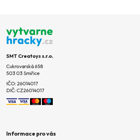
Z
á
p
a
t
SMT Creatoys s.r.o.
í
Cukrovarská 658
503 03 Smiřice
IČO: 26014017
DIČ: CZ26014017
Informace pro vás