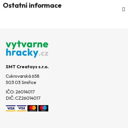
Ostatní informace
Z
á
p
a
t
SMT Creatoys s.r.o.
í
Cukrovarská 658
503 03 Smiřice
IČO: 26014017
DIČ: CZ26014017