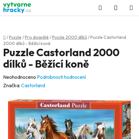
Přejít
Hledat
NÁKUP
na
KOŠÍK
obsah
Domů
/
Puzzle
/
Pro dospělé
/
Puzzle 2000 dílků
/
Puzzle Castorland
2000 dílků - Běžící koně
Puzzle Castorland 2000
dílků - Běžící koně
Průměrné
Neohodnoceno
Podrobnosti hodnocení
hodnocení
Značka:
Castorland
produktu
je
0,0
z
5
hvězdiček.