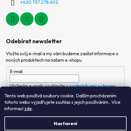
+420 737 278 602
Odebírat newsletter
Vložte svůj e-mail a my vám budeme zasílat informace o
nových produktech na našem e-shopu.
E-mail
Vložením e-mailu souhlasíte s
podmínkami ochrany
osobních údajů
Tento web používá soubory cookie. Dalším procházením
tohoto webu vyjadřujete souhlas s jejich používáním.. Více
PŘIHLÁSIT SE
informací
zde
.
Nastavení