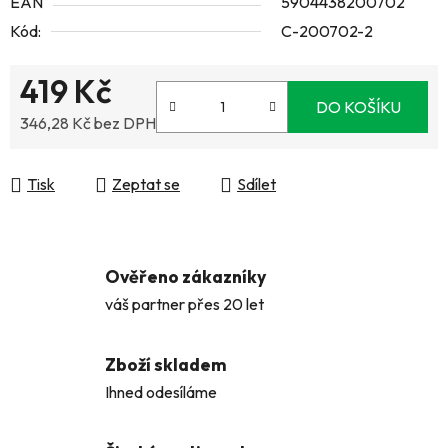
EAN
5904438200702
Kód:
C-200702-2
419 Kč
DO KOŠÍKU
346,28 Kč bez DPH
Měrná cena:
Tisk
Zeptat se
Sdílet
Ověřeno zákazníky
váš partner přes 20 let
Zboží skladem
Ihned odesíláme