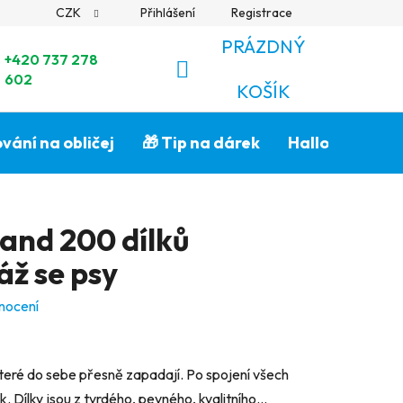
CZK
Přihlášení
Registrace
PRÁZDNÝ
+420 737 278
602
NÁKUPNÍ
KOŠÍK
KOŠÍK
vání na obličej
🎁 Tip na dárek
Halloween🎃
land 200 dílků
áž se psy
nocení
 které do sebe přesně zapadají. Po spojení všech
 Dílky jsou z tvrdého, pevného, kvalitního...