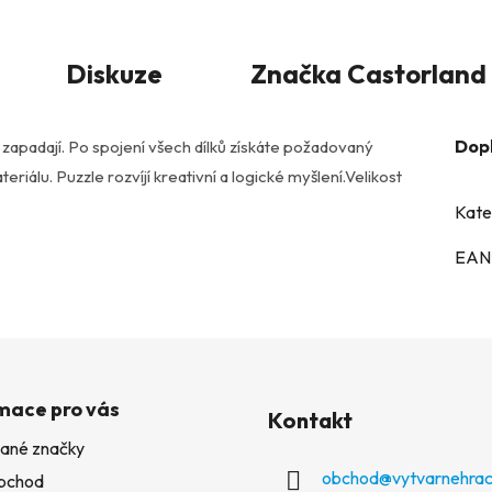
Diskuze
Značka
Castorland
Dop
ě zapadají. Po spojení všech dílků získáte požadovaný
eriálu. Puzzle rozvíjí kreativní a logické myšlení.Velikost
Kate
EAN
mace pro vás
Kontakt
ané značky
obchod
@
vytvarnehrac
bchod