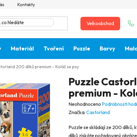
ás
Kontakty
Velkoobchod
y
Materiál
Tvoření
Puzzle
Barvy
Malo
torland 200 dílků premium - Koláž se psy
Puzzle Castor
premium - Kol
Průměrné
Neohodnoceno
Podrobnosti hod
hodnocení
Značka:
Castorland
produktu
Puzzle se skládají ze 200 dílků,
je
dílků získáte požadovaný obrázek.
0,0