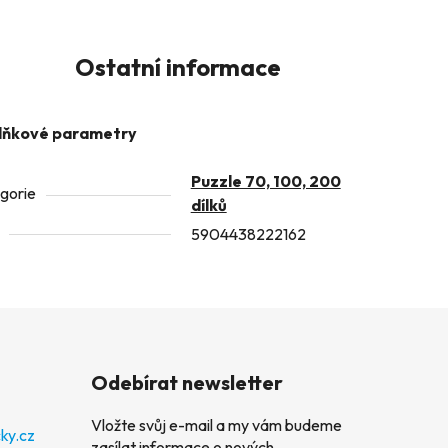
Ostatní informace
lňkové parametry
Puzzle 70, 100, 200
gorie
dílků
5904438222162
Odebírat newsletter
Vložte svůj e-mail a my vám budeme
ky.cz
zasílat informace o nových