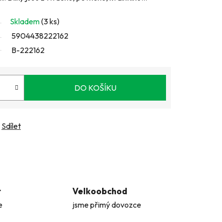
Skladem
(3 ks)
5904438222162
B-222162
DO KOŠÍKU
Sdílet
t
Velkoobchod
e
jsme přimý dovozce