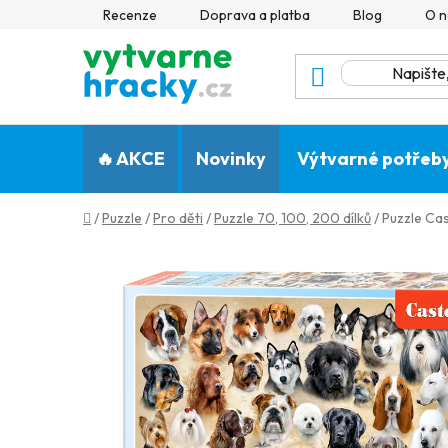
Přejít
Recenze
Doprava a platba
Blog
O n
na
obsah
🔥 AKCE
Novinky
Výtvarné potřeb
Domů
/
Puzzle
/
Pro děti
/
Puzzle 70, 100, 200 dílků
/
Puzzle Cas