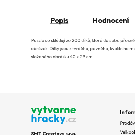
Popis
Hodnocení
Puzzle se skládají ze 200 dílků, které do sebe přesn
obrázek. Dílky jsou z tvrdého, pevného, kvalitního mat
složeného obrázku 40 x 29 cm.
Z
á
Infor
p
Prodáv
a
Velkoo
t
SMT Creatoys s.r.o.