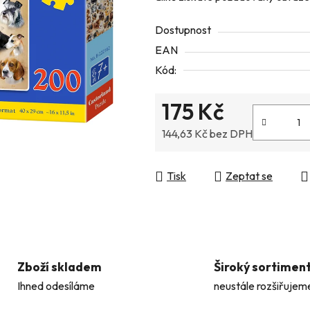
z
Dostupnost
5
EAN
hvězdiček.
Kód:
175 Kč
144,63 Kč bez DPH
Měrná cena:
Tisk
Zeptat se
Zboží skladem
Široký sortimen
Ihned odesíláme
neustále rozšiřujem