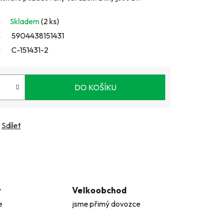
Skladem
(2 ks)
5904438151431
C-151431-2
DO KOŠÍKU
Sdílet
t
Velkoobchod
e
jsme přimý dovozce