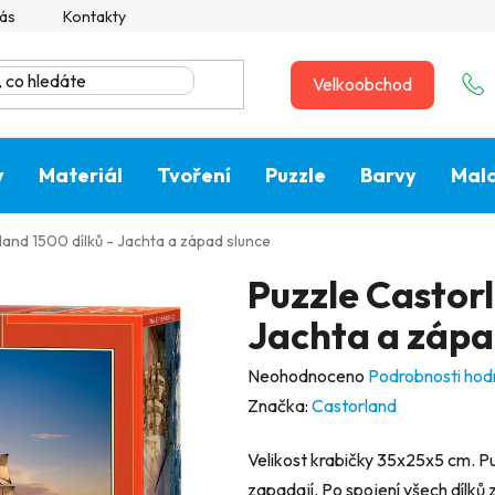
ás
Kontakty
Velkoobchod
y
Materiál
Tvoření
Puzzle
Barvy
Malo
land 1500 dílků - Jachta a západ slunce
Puzzle Castorl
Jachta a zápa
Průměrné
Neohodnoceno
Podrobnosti hod
hodnocení
Značka:
Castorland
produktu
Velikost krabičky 35x25x5 cm. Pu
je
zapadají. Po spojení všech dílků 
0,0