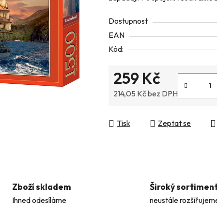
z
Dostupnost
5
EAN
hvězdiček.
Kód:
259 Kč
214,05 Kč bez DPH
Měrná cena:
Tisk
Zeptat se
Zboží skladem
Široký sortimen
Ihned odesíláme
neustále rozšiřujem