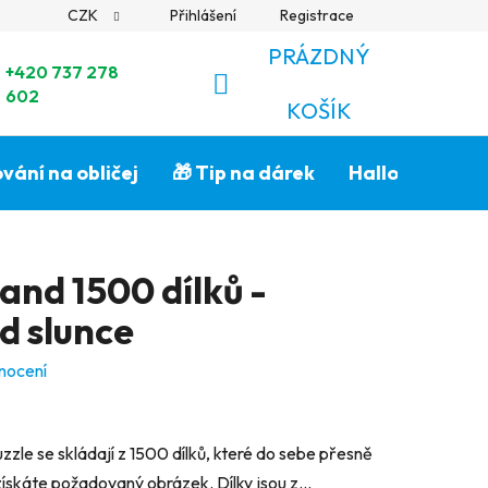
CZK
Přihlášení
Registrace
PRÁZDNÝ
+420 737 278
602
NÁKUPNÍ
KOŠÍK
KOŠÍK
vání na obličej
🎁 Tip na dárek
Halloween🎃
and 1500 dílků -
d slunce
nocení
zzle se skládají z 1500 dílků, které do sebe přesně
získáte požadovaný obrázek. Dílky jsou z...