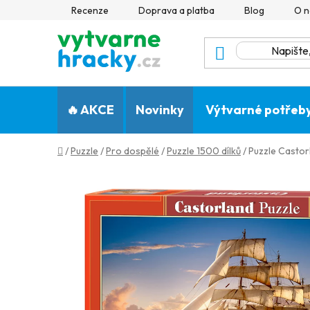
Přejít
Recenze
Doprava a platba
Blog
O n
na
obsah
🔥 AKCE
Novinky
Výtvarné potřeb
Domů
/
Puzzle
/
Pro dospělé
/
Puzzle 1500 dílků
/
Puzzle Castor