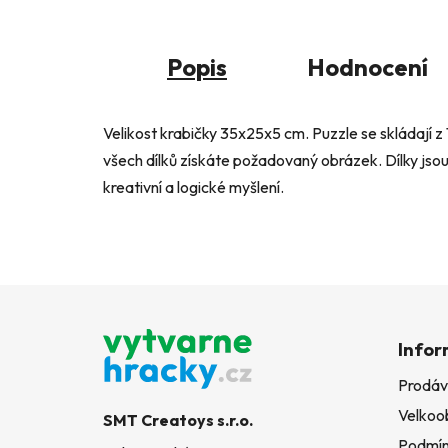
Popis
Hodnocení
Velikost krabičky 35x25x5 cm. Puzzle se skládají z
všech dílků získáte požadovaný obrázek. Dílky jsou 
kreativní a logické myšlení.
Z
á
Infor
p
Prodáv
a
Velkoo
t
SMT Creatoys s.r.o.
Podmín