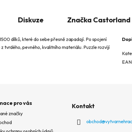
Diskuze
Značka
Castorland
 1500 dílků, které do sebe přesně zapadají. Po spojení
Dop
z tvrdého, pevného, kvalitního materiálu. Puzzle rozvíjí
Kate
EAN
mace pro vás
Kontakt
ané značky
obchod
@
vytvarnehrac
bchod
ky ochrany osobních údajů