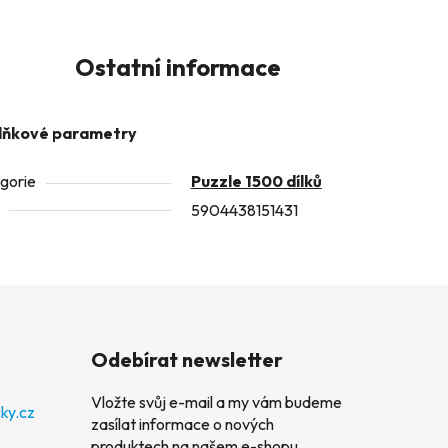
Ostatní informace
lňkové parametry
gorie
Puzzle 1500 dílků
5904438151431
Odebírat newsletter
Vložte svůj e-mail a my vám budeme
ky.cz
zasílat informace o nových
produktech na našem e-shopu.