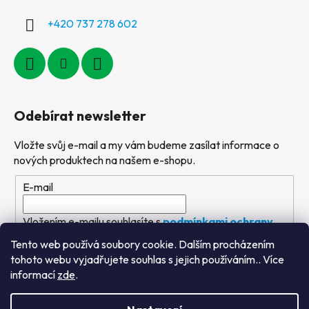
+420 737 278 602
Odebírat newsletter
Vložte svůj e-mail a my vám budeme zasílat informace o
nových produktech na našem e-shopu.
E-mail
Vložením e-mailu souhlasíte s
podmínkami ochrany
osobních údajů
Tento web používá soubory cookie. Dalším procházením
tohoto webu vyjadřujete souhlas s jejich používáním.. Více
PŘIHLÁSIT SE
informací
zde
.