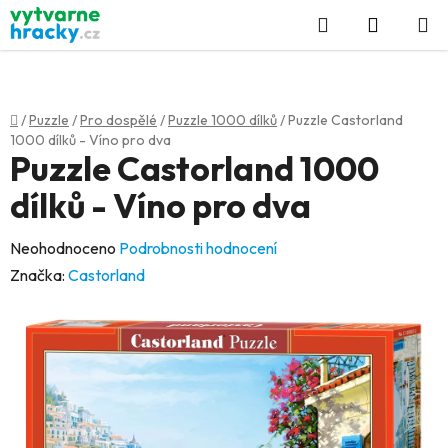
Přejít
Hledat
NÁKUP
na
KOŠÍK
obsah
Domů
/
Puzzle
/
Pro dospělé
/
Puzzle 1000 dílků
/
Puzzle Castorland
1000 dílků - Víno pro dva
Puzzle Castorland 1000
dílků - Víno pro dva
Průměrné
Neohodnoceno
Podrobnosti hodnocení
hodnocení
Značka:
Castorland
produktu
je
0,0
z
5
hvězdiček.