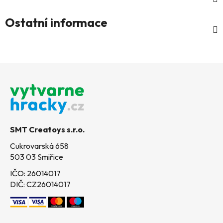
Ostatní informace
Z
á
p
a
t
SMT Creatoys s.r.o.
í
Cukrovarská 658
503 03 Smiřice
IČO: 26014017
DIČ: CZ26014017