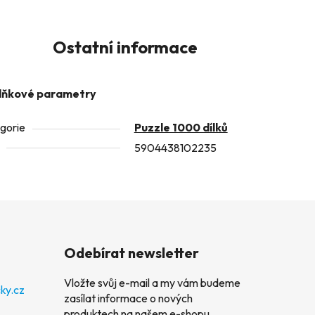
Ostatní informace
lňkové parametry
gorie
Puzzle 1000 dílků
5904438102235
Odebírat newsletter
Vložte svůj e-mail a my vám budeme
ky.cz
zasílat informace o nových
produktech na našem e-shopu.