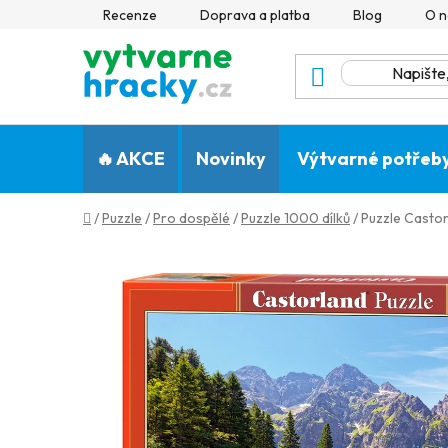
Přejít
Recenze
Doprava a platba
Blog
O n
na
obsah
🔥 AKCE
Novinky
Výtvarné potřeb
Domů
/
Puzzle
/
Pro dospělé
/
Puzzle 1000 dílků
/
Puzzle Castor