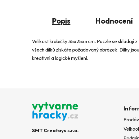
Popis
Hodnocení
Velikost krabičky 35x25x5 cm. Puzzle se skládají z
všech dílků získáte požadovaný obrázek. Dílky jsou 
kreativní a logické myšlení.
Z
á
Infor
p
Prodáv
a
Velkoo
t
SMT Creatoys s.r.o.
Podmín