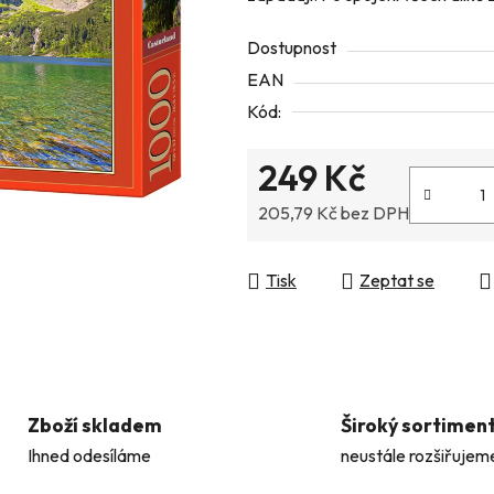
z
Dostupnost
5
EAN
hvězdiček.
Kód:
249 Kč
205,79 Kč bez DPH
Měrná cena:
Tisk
Zeptat se
Zboží skladem
Široký sortimen
Ihned odesíláme
neustále rozšiřujem