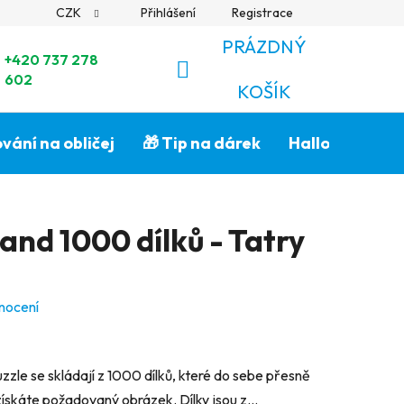
CZK
Přihlášení
Registrace
PRÁZDNÝ
+420 737 278
602
NÁKUPNÍ
KOŠÍK
KOŠÍK
vání na obličej
🎁 Tip na dárek
Halloween🎃
and 1000 dílků - Tatry
nocení
zzle se skládají z 1000 dílků, které do sebe přesně
získáte požadovaný obrázek. Dílky jsou z...