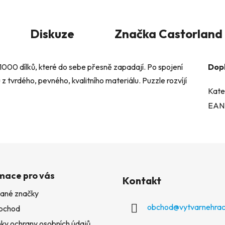
Diskuze
Značka
Castorland
 1000 dílků, které do sebe přesně zapadají. Po spojení
Dop
z tvrdého, pevného, kvalitního materiálu. Puzzle rozvíjí
Kate
EAN
mace pro vás
Kontakt
ané značky
obchod
@
vytvarnehrac
bchod
ky ochrany osobních údajů