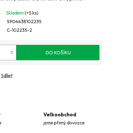
Skladem
(>5 ks)
5904438102235
C-102235-2
DO KOŠÍKU
Sdílet
t
Velkoobchod
e
jsme přimý dovozce