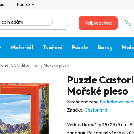
ás
Kontakty
Velkoobchod
y
Materiál
Tvoření
Puzzle
Barvy
Malo
land 1000 dílků - Tatry Mořské pleso
Puzzle Castorl
Mořské pleso
Průměrné
Neohodnoceno
Podrobnosti hod
hodnocení
Značka:
Castorland
produktu
Velikost krabičky 35x25x5 cm. Pu
je
zapadají. Po spojení všech dílků 
0,0