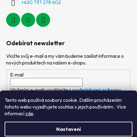
+420 737 278 602
Odebírat newsletter
Vložte svůj e-mail a my vám budeme zasílat informace o
nových produktech na našem e-shopu.
E-mail
Vložením e-mailu souhlasíte s
podmínkami ochrany
osobních údajů
Tento web používá soubory cookie. Dalším procházením
tohoto webu vyjadřujete souhlas s jejich používáním.. Více
PŘIHLÁSIT SE
informací
zde
.
Nastavení