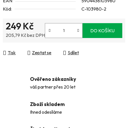
EAN
5904438103980
Kód:
C-103980-2
249 Kč
DO KOŠÍKU
205,79 Kč bez DPH
Měrná cena:
Tisk
Zeptat se
Sdílet
Ověřeno zákazníky
váš partner přes 20 let
Zboží skladem
Ihned odesíláme