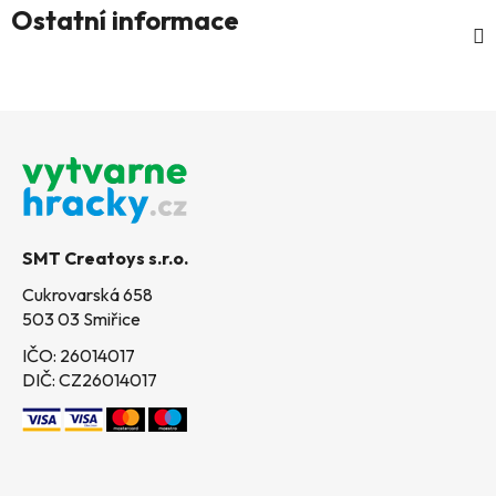
Ostatní informace
Z
á
p
a
t
SMT Creatoys s.r.o.
í
Cukrovarská 658
503 03 Smiřice
IČO: 26014017
DIČ: CZ26014017