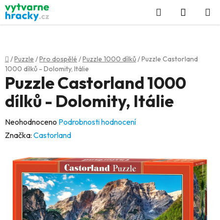
Přejít
Hledat
NÁKUP
na
KOŠÍK
obsah
Domů
/
Puzzle
/
Pro dospělé
/
Puzzle 1000 dílků
/
Puzzle Castorland
1000 dílků - Dolomity, Itálie
Puzzle Castorland 1000
dílků - Dolomity, Itálie
Průměrné
Neohodnoceno
Podrobnosti hodnocení
hodnocení
Značka:
Castorland
produktu
je
0,0
z
5
hvězdiček.