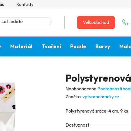
ás
Kontakty
Velkoobchod
y
Materiál
Tvoření
Puzzle
Barvy
Malo
Polystyrenová 
Průměrné
Neohodnoceno
Podrobnosti hod
hodnocení
Značka:
vytvarnehracky.cz
produktu
Polystyrenová srdce, 4 cm, 9 ks
je
0,0
Dostupnost
z