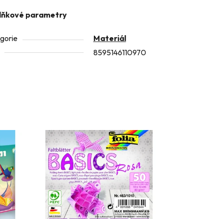
lňkové parametry
gorie
Materiál
8595146110970