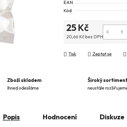
EAN
5
Kód:
hvězdiček.
25 Kč
20,66 Kč bez DPH
Měrná cena:
Tisk
Zeptat se
Zboží skladem
Široký sortimen
Ihned odesíláme
neustále rozšiřujem
Popis
Hodnocení
Diskuze