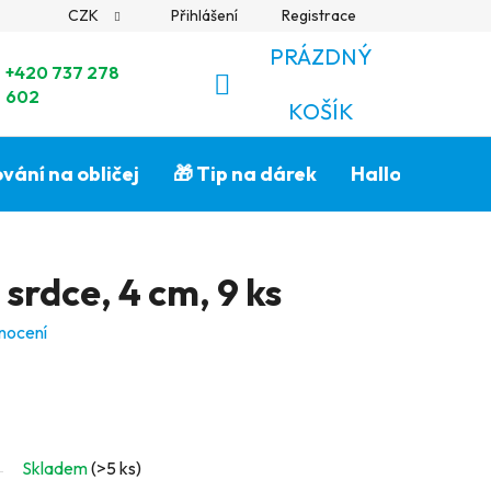
CZK
Přihlášení
Registrace
PRÁZDNÝ
+420 737 278
602
NÁKUPNÍ
KOŠÍK
KOŠÍK
vání na obličej
🎁 Tip na dárek
Halloween🎃
srdce, 4 cm, 9 ks
nocení
Skladem
(>5 ks)