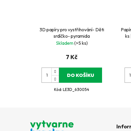
3D papíry pro vystřihování- Děti
Papí
srdíčko- pyramida
ks 
de
Skladem
(>5 ks)
7 Kč
DO KOŠÍKU
Kód:
LE3D_630054
Z
á
Infor