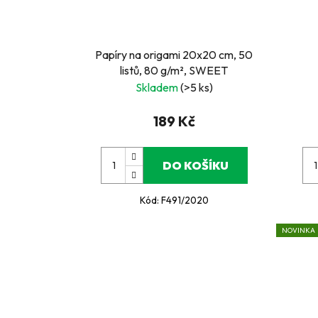
Papíry na origami 20x20 cm, 50
listů, 80 g/m², SWEET
Skladem
(>5 ks)
189 Kč
DO KOŠÍKU
Kód:
F491/2020
NOVINKA