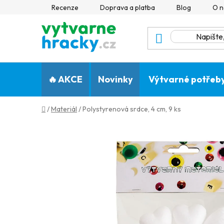
Přejít
Recenze
Doprava a platba
Blog
O n
na
obsah
🔥 AKCE
Novinky
Výtvarné potřeb
Domů
/
Materiál
/
Polystyrenová srdce, 4 cm, 9 ks