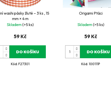
lní washi pásky žluté – 3 ks , 15
Origami Ptáci
mm × 4 m
Skladem
(>5 ks)
Skladem
(>5 ks)
59 Kč
59 Kč
DO KOŠÍKU
DO KOŠÍKU
Kód:
F27301
Kód:
100111P