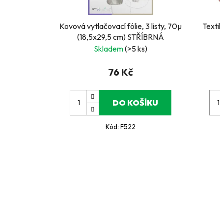
Kovová vytlačovací fólie, 3 listy, 70µ
Texti
(18,5x29,5 cm) STŘÍBRNÁ
Skladem
(>5 ks)
76 Kč
DO KOŠÍKU
Kód:
F522