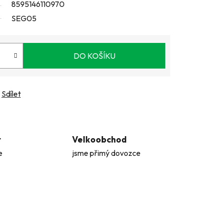
8595146110970
SEG05
DO KOŠÍKU
Sdílet
t
Velkoobchod
e
jsme přimý dovozce