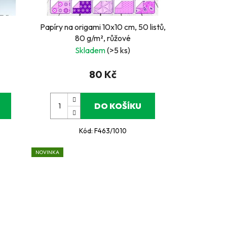
Papíry na origami 10x10 cm, 50 listů,
80 g/m², růžové
Skladem
(>5 ks)
80 Kč
DO KOŠÍKU
Kód:
F463/1010
NOVINKA