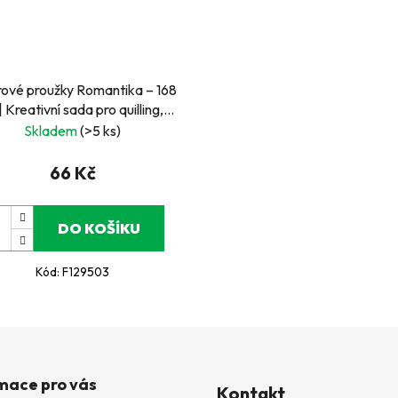
rové proužky Romantika – 168
| Kreativní sada pro quilling,
korace a papírové tvoření
Skladem
(>5 ks)
66 Kč
DO KOŠÍKU
Kód:
F129503
mace pro vás
Kontakt