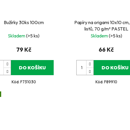
Bužírky 30ks 100cm
Papíry na origami 10x10 cm
listů, 70 g/m² PASTEL
Skladem
(>5 ks)
Skladem
(>5 ks)
79 Kč
66 Kč
DO KOŠÍKU
DO KOŠÍKU
Kód:
F731030
Kód:
F89910