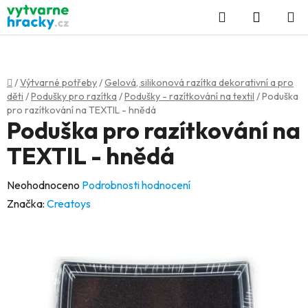
Přejít
Hledat
NÁKUP
na
KOŠÍK
obsah
Domů
/
Výtvarné potřeby
/
Gelová, silikonová razítka dekorativní a pro
děti
/
Podušky pro razítka
/
Podušky - razítkování na textil
/
Poduška
pro razítkování na TEXTIL - hnědá
Poduška pro razítkování na
TEXTIL - hnědá
Průměrné
Neohodnoceno
Podrobnosti hodnocení
hodnocení
Značka:
Creatoys
produktu
je
0,0
z
5