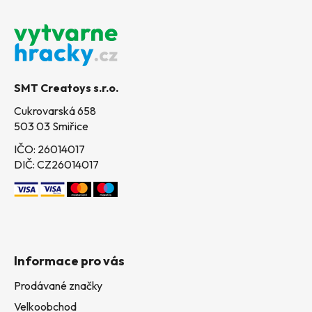
Z
á
p
a
t
SMT Creatoys s.r.o.
í
Cukrovarská 658
503 03 Smiřice
IČO: 26014017
DIČ: CZ26014017
Informace pro vás
Prodávané značky
Velkoobchod