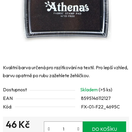
hvězdiček.
Kvalitní barva určená pro razítkování na textil. Pro lepší vzhled,
barvu opatrně po rubu zažehlete žehličkou.
Dostupnost
Skladem
(>5 ks)
EAN
8595146112127
Kód:
FX-01-F22_4695C
46 Kč
DO KOŠÍKU