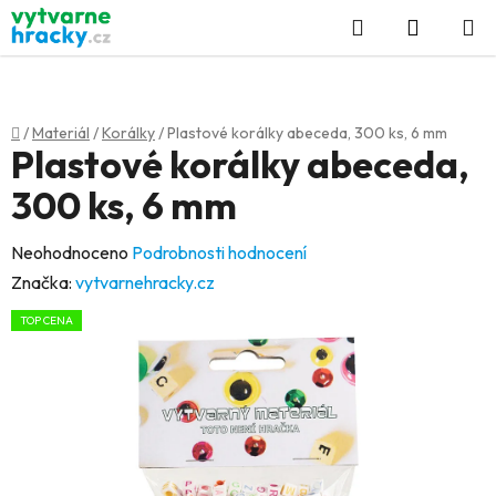
Přejít
Hledat
NÁKUP
na
KOŠÍK
obsah
Domů
/
Materiál
/
Korálky
/
Plastové korálky abeceda, 300 ks, 6 mm
Plastové korálky abeceda,
300 ks, 6 mm
Průměrné
Neohodnoceno
Podrobnosti hodnocení
hodnocení
Značka:
vytvarnehracky.cz
produktu
TOP CENA
je
0,0
z
5
hvězdiček.