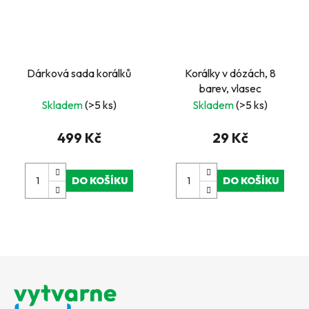
Dárková sada korálků
Korálky v dózách, 8
barev, vlasec
Skladem
(>5 ks)
Skladem
(>5 ks)
499 Kč
29 Kč
DO KOŠÍKU
DO KOŠÍKU
Z
á
p