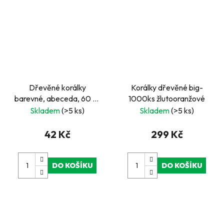
Dřevěné korálky
Korálky dřevěné big-
barevné, abeceda, 60 ks
1000ks žlutooranžové
- průměr cca 10 mm
Skladem
(>5 ks)
Skladem
(>5 ks)
42 Kč
299 Kč
DO KOŠÍKU
DO KOŠÍKU