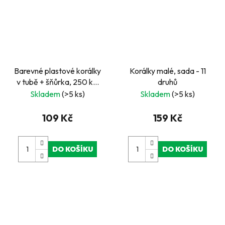
Barevné plastové korálky
Korálky malé, sada - 11
v tubě + šňůrka, 250 ks,
druhů
barevné
Skladem
(>5 ks)
Skladem
(>5 ks)
109 Kč
159 Kč
DO KOŠÍKU
DO KOŠÍKU