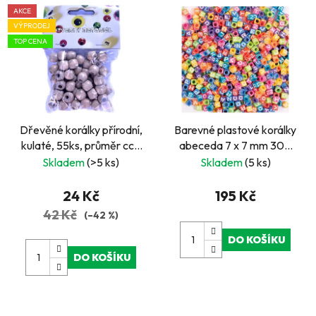
AKCE
VÝPRODEJ
TOP CENA
Dřevěné korálky přírodní,
Barevné plastové korálky
kulaté, 55ks, průměr cca
abeceda 7 x 7 mm 300
1 cm
pcs
Skladem
(>5 ks)
Skladem
(5 ks)
24 Kč
195 Kč
42 Kč
(–42 %)
DO KOŠÍKU
DO KOŠÍKU