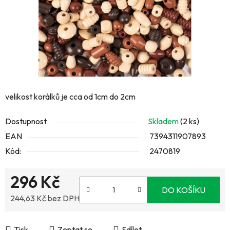
velikost korálků je cca od 1cm do 2cm
Dostupnost
Skladem
(2 ks)
EAN
7394311907893
Kód:
2470819
296 Kč
DO KOŠÍKU
244,63 Kč bez DPH
Měrná cena:
Tisk
Zeptat se
Sdílet