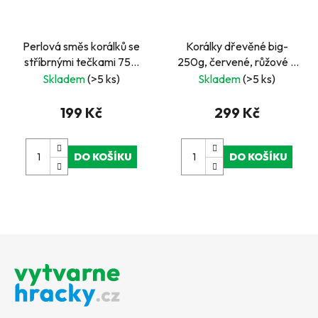
Perlová směs korálků se
Korálky dřevěné big-
stříbrnými tečkami 750
250g, červené, růžové a
ks
fialové
Skladem
(>5 ks)
Skladem
(>5 ks)
199 Kč
299 Kč
DO KOŠÍKU
DO KOŠÍKU
Z
á
p
a
t