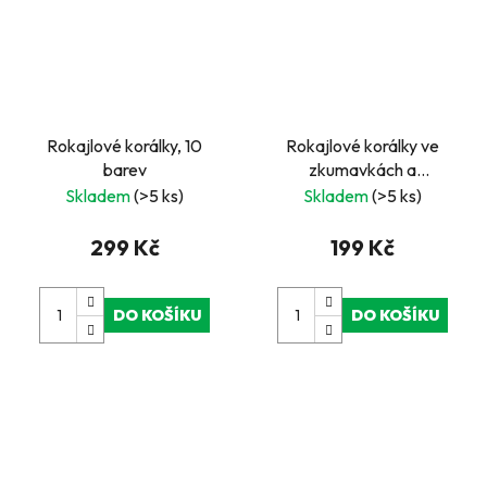
Rokajlové korálky, 10
Rokajlové korálky ve
barev
zkumavkách a
příslušenství
Skladem
(>5 ks)
Skladem
(>5 ks)
299 Kč
199 Kč
DO KOŠÍKU
DO KOŠÍKU