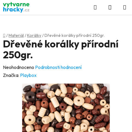
Přejít
Hledat
NÁKUP
na
KOŠÍK
obsah
Domů
/
Materiál
/
Korálky
/
Dřevěné korálky přírodní 250gr.
Dřevěné korálky přírodní
250gr.
Průměrné
Neohodnoceno
Podrobnosti hodnocení
hodnocení
Značka:
Playbox
produktu
je
0,0
z
5
hvězdiček.