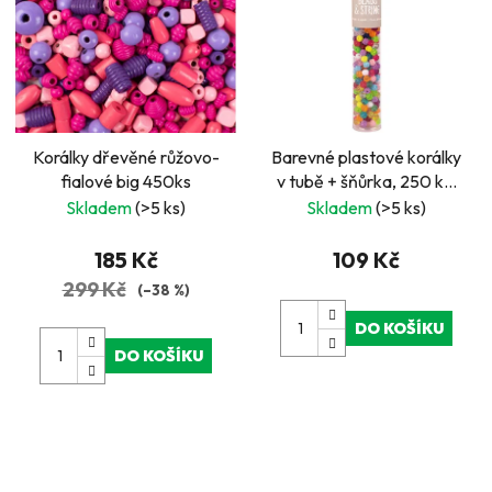
Korálky dřevěné růžovo-
Barevné plastové korálky
fialové big 450ks
v tubě + šňůrka, 250 ks,
barevné
Skladem
(>5 ks)
Skladem
(>5 ks)
185 Kč
109 Kč
299 Kč
(–38 %)
DO KOŠÍKU
DO KOŠÍKU