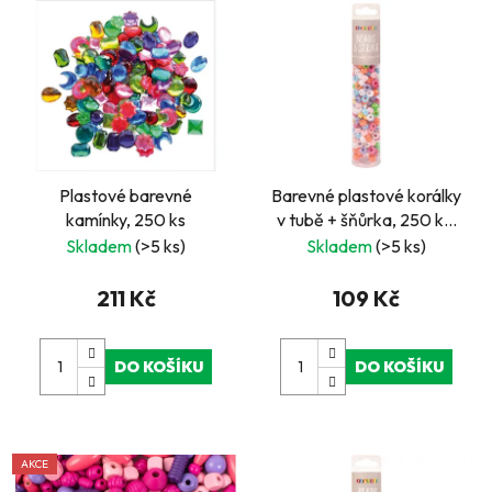
Plastové barevné
Barevné plastové korálky
kamínky, 250 ks
v tubě + šňůrka, 250 ks,
perleťové Pony
Skladem
(>5 ks)
Skladem
(>5 ks)
211 Kč
109 Kč
DO KOŠÍKU
DO KOŠÍKU
AKCE