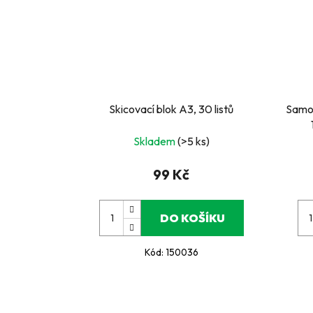
Skicovací blok A3, 30 listů
Samol
Skladem
(>5 ks)
99 Kč
DO KOŠÍKU
Kód:
150036