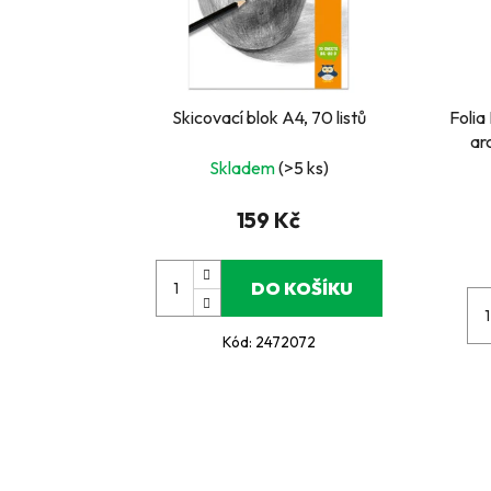
Skicovací blok A4, 70 listů
Folia
ar
Skladem
(>5 ks)
159 Kč
DO KOŠÍKU
Kód:
2472072