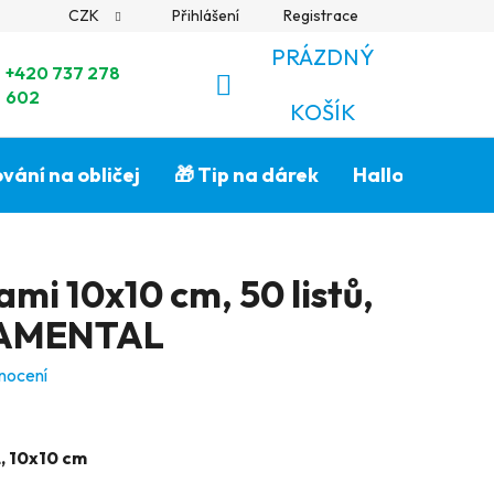
CZK
Přihlášení
Registrace
PRÁZDNÝ
+420 737 278
602
NÁKUPNÍ
KOŠÍK
KOŠÍK
vání na obličej
🎁 Tip na dárek
Halloween🎃
ami 10x10 cm, 50 listů,
NAMENTAL
nocení
 10x10 cm