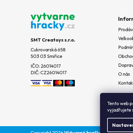
Z
á
Infor
p
Prodáv
a
Velkoo
t
SMT Creatoys s.r.o.
í
Podmín
Cukrovarská 658
503 03 Smiřice
Obchod
Doprav
IČO: 26014017
DIČ: CZ26014017
O nás
Kontak
Tento web p
vyjadřujete 
Nastave
Copyright 2026
Výtvarné hračky
. Všechna práv