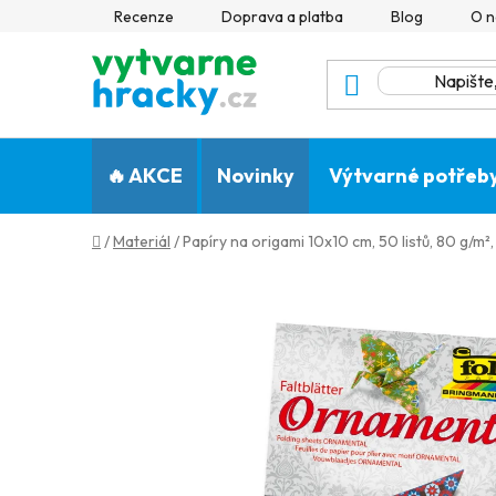
Přejít
Recenze
Doprava a platba
Blog
O n
na
obsah
🔥 AKCE
Novinky
Výtvarné potřeb
Domů
/
Materiál
/
Papíry na origami 10x10 cm, 50 listů, 80 g/