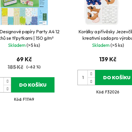
 Designové papíry Party A4 12
Korálky a přívěsky Jezevčí
chů se třpytkami | 150 g/m²
kreativní sada pro výrob
originálních šperků
Skladem
(>5 ks)
Skladem
(>5 ks)
69 Kč
139 Kč
185 Kč
(–62 %)
DO KOŠÍKU
DO KOŠÍKU
Kód:
F32026
Kód:
F11149