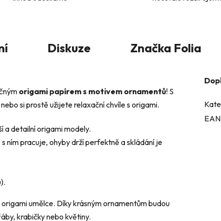
ní
Diskuze
Značka
Folia
Dop
nečným
origami papírem s motivem ornamentů
! S
Kate
nebo si prostě užijete relaxační chvíle s origami.
EAN
ší a detailní origami modely.
 s ním pracuje, ohyby drží perfektně a skládání je
).
origami umělce. Díky krásným ornamentům budou
áby, krabičky nebo květiny.