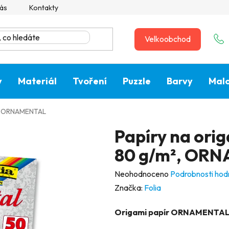
ás
Kontakty
Velkoobchod
y
Materiál
Tvoření
Puzzle
Barvy
Malo
m², ORNAMENTAL
Papíry na orig
80 g/m², OR
Průměrné
Neohodnoceno
Podrobnosti hod
hodnocení
Značka:
Folia
produktu
Origami papír ORNAMENTAL,
je
0,0