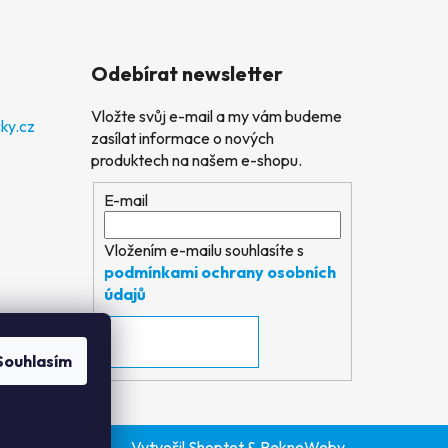
Odebírat newsletter
Vložte svůj e-mail a my vám budeme
ky.cz
zasílat informace o nových
produktech na našem e-shopu.
E-mail
Vložením e-mailu souhlasíte s
podmínkami ochrany osobních
údajů
PŘIHLÁSIT SE
Souhlasím
Vytvořil Shoptet
&
PekneWeby