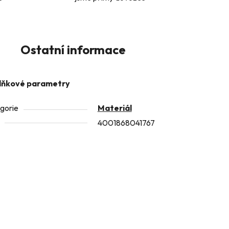
Ostatní informace
lňkové parametry
gorie
Materiál
4001868041767