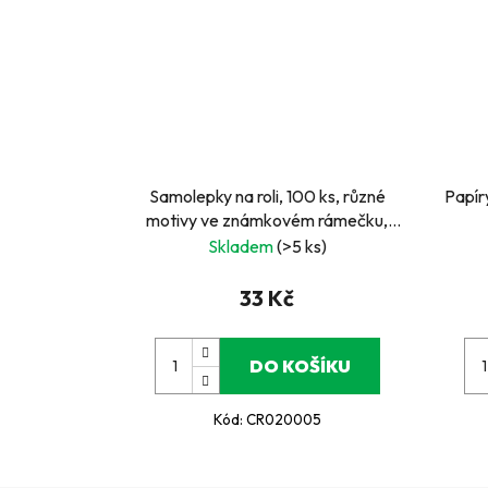
Samolepky na roli, 100 ks, různé
Papíry
motivy ve známkovém rámečku,
modré
Skladem
(>5 ks)
33 Kč
DO KOŠÍKU
Kód:
CR020005