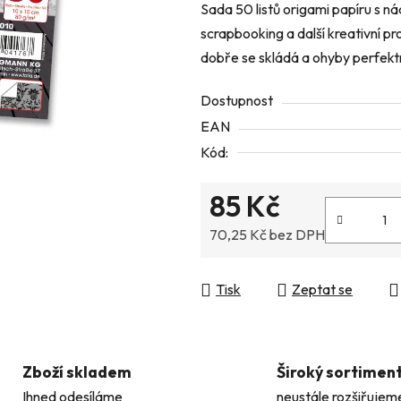
Sada 50 listů origami papíru s n
z
scrapbooking a další kreativní p
5
dobře se skládá a ohyby perfektn
hvězdiček.
Dostupnost
EAN
Kód:
85 Kč
70,25 Kč bez DPH
Měrná cena:
Tisk
Zeptat se
Zboží skladem
Široký sortimen
Ihned odesíláme
neustále rozšiřujem