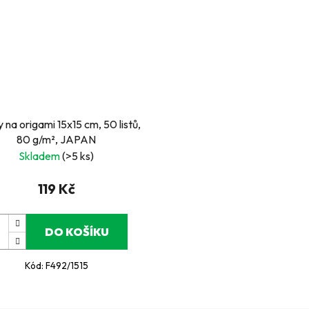
 na origami 15x15 cm, 50 listů,
80 g/m², JAPAN
Skladem
(>5 ks)
119 Kč
DO KOŠÍKU
Kód:
F492/1515