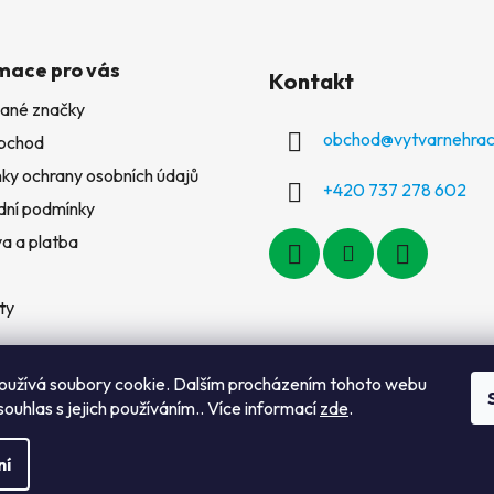
mace pro vás
Kontakt
ané značky
obchod
@
vytvarnehrac
bchod
ky ochrany osobních údajů
+420 737 278 602
ní podmínky
a a platba
ty
oužívá soubory cookie. Dalším procházením tohoto webu
souhlas s jejich používáním.. Více informací
zde
.
ní
a vyhrazena.