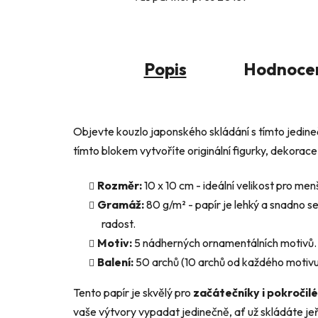
Popis
Hodnoce
Objevte kouzlo japonského skládání s tímto jedi
tímto blokem vytvoříte originální figurky, dekorace 
Rozměr:
10 x 10 cm - ideální velikost pro men
Gramáž:
80 g/m² - papír je lehký a snadno se
radost.
Motiv:
5 nádherných ornamentálních motivů.
Balení:
50 archů (10 archů od každého motivu
Tento papír je skvělý pro
začátečníky i pokročilé
vaše výtvory vypadat jedinečně, ať už skládáte jeř