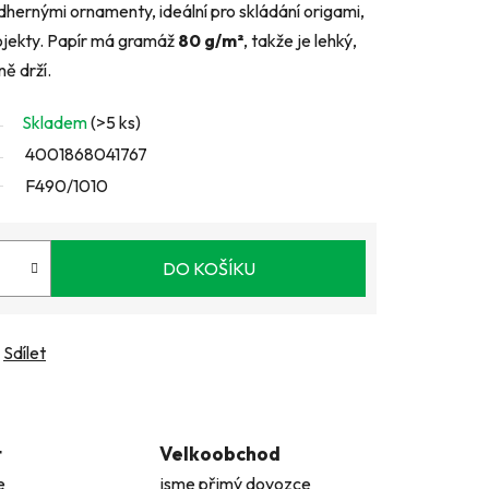
ádhernými ornamenty, ideální pro skládání origami,
rojekty. Papír má gramáž
80 g/m²
, takže je lehký,
ě drží.
Skladem
(>5 ks)
4001868041767
F490/1010
DO KOŠÍKU
Sdílet
t
Velkoobchod
e
jsme přimý dovozce