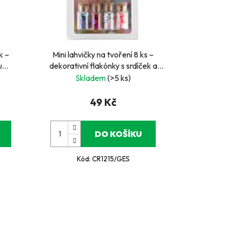
k –
Mini lahvičky na tvoření 8 ks –
u
dekorativní flakónky s srdíček a
koleček
Skladem
(>5 ks)
49 Kč
DO KOŠÍKU
Kód:
CR1215/GES